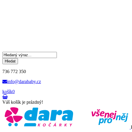
Hledat
736 772 350
info@darababy.cz
košík
0
Váš košík je prázdný!