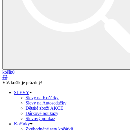
košík
0
Váš košík je prázdný!
SLEVY
Slevy na Kočárky
Slevy na Autosedačky
Dětské zboží AKCE
Dárkové poukazy
Slevový poukaz
Kočárky
Zvýhodněné sety kočárků