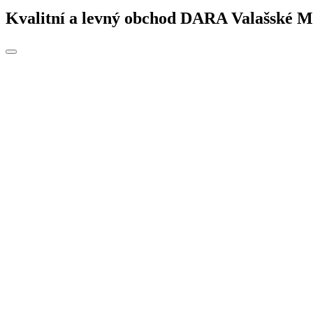
Kvalitní a levný obchod DARA Valašské Mez
Toggle
navigation