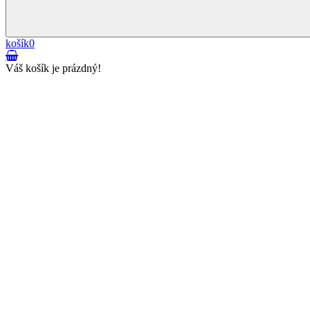
košík
0
Váš košík je prázdný!