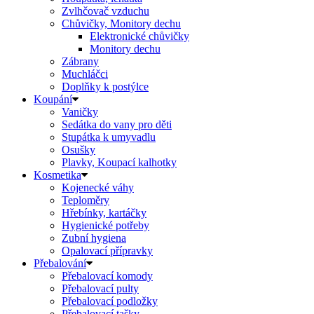
Zvlhčovač vzduchu
Chůvičky, Monitory dechu
Elektronické chůvičky
Monitory dechu
Zábrany
Muchláčci
Doplňky k postýlce
Koupání
Vaničky
Sedátka do vany pro děti
Stupátka k umyvadlu
Osušky
Plavky, Koupací kalhotky
Kosmetika
Kojenecké váhy
Teploměry
Hřebínky, kartáčky
Hygienické potřeby
Zubní hygiena
Opalovací přípravky
Přebalování
Přebalovací komody
Přebalovací pulty
Přebalovací podložky
Přebalovací tašky