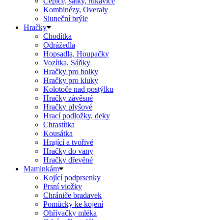
Čepice, šátky, rukavice
Kombinézy, Overaly
Sluneční brýle
Hračky
Chodítka
Odrážedla
Hopsadla, Houpačky
Vozítka, Sáňky
Hračky pro holky
Hračky pro kluky
Kolotoče nad postýlku
Hračky závěsné
Hračky plyšové
Hrací podložky, deky
Chrastítka
Kousátka
Hrající a tvořivé
Hračky do vany
Hračky dřevěné
Maminkám
Kojící podprsenky
Prsní vložky
Chrániče bradavek
Pomůcky ke kojení
Ohřívačky mléka