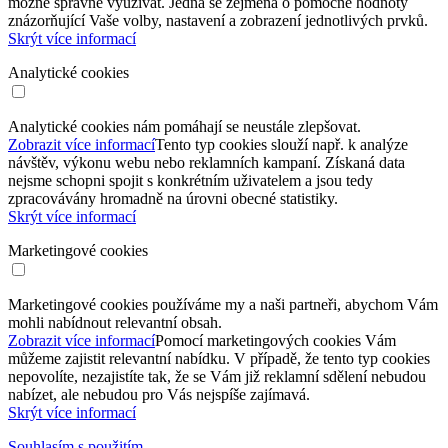
možné správně využívat. Jedná se zejména o pomocné hodnoty
znázorňující Vaše volby, nastavení a zobrazení jednotlivých prvků.
Skrýt více informací
Analytické cookies
Analytické cookies nám pomáhají se neustále zlepšovat.
Zobrazit více informací
Tento typ cookies slouží např. k analýze
návštěv, výkonu webu nebo reklamních kampaní. Získaná data
nejsme schopni spojit s konkrétním uživatelem a jsou tedy
zpracovávány hromadně na úrovni obecné statistiky.
Skrýt více informací
Marketingové cookies
Marketingové cookies používáme my a naši partneři, abychom Vám
mohli nabídnout relevantní obsah.
Zobrazit více informací
Pomocí marketingových cookies Vám
můžeme zajistit relevantní nabídku. V případě, že tento typ cookies
nepovolíte, nezajistíte tak, že se Vám již reklamní sdělení nebudou
nabízet, ale nebudou pro Vás nejspíše zajímavá.
Skrýt více informací
Souhlasím s použitím