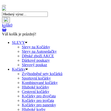
Toggle
navigation
košík
0
Váš košík je prázdný!
SLEVY
Slevy na Kočárky
Slevy na Autosedačky
Dětské zboží AKCE
Dárkové poukazy
Slevový poukaz
Kočárky
Zvýhodněné sety kočárků
Sportovní kočárky
Kombinované kočárky
Hluboké kočárky
Cestovní kočárky
Kočárky pro dvojčata
Kočárky pro trojčata
Kočárky pro panenky
Hluboké korby