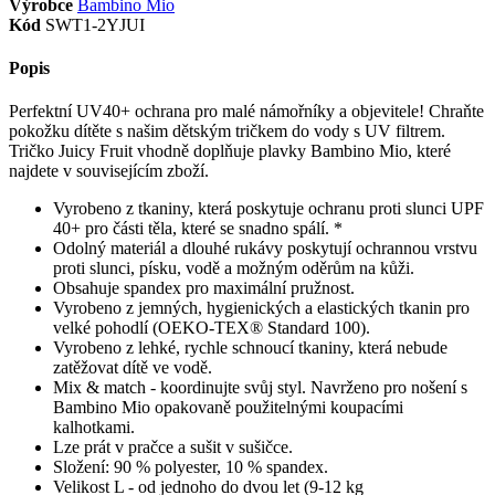
Výrobce
Bambino Mio
Kód
SWT1-2YJUI
Popis
Perfektní UV40+ ochrana pro malé námořníky a objevitele! Chraňte
pokožku dítěte s našim dětským tričkem do vody s UV filtrem.
Tričko Juicy Fruit vhodně doplňuje plavky Bambino Mio, které
najdete v souvisejícím zboží.
Vyrobeno z tkaniny, která poskytuje ochranu proti slunci UPF
40+ pro části těla, které se snadno spálí. *
Odolný materiál a dlouhé rukávy poskytují ochrannou vrstvu
proti slunci, písku, vodě a možným oděrům na kůži.
Obsahuje spandex pro maximální pružnost.
Vyrobeno z jemných, hygienických a elastických tkanin pro
velké pohodlí (OEKO-TEX® Standard 100).
Vyrobeno z lehké, rychle schnoucí tkaniny, která nebude
zatěžovat dítě ve vodě.
Mix & match - koordinujte svůj styl. Navrženo pro nošení s
Bambino Mio opakovaně použitelnými koupacími
kalhotkami.
Lze prát v pračce a sušit v sušičce.
Složení: 90 % polyester, 10 % spandex.
Velikost L - od jednoho do dvou let (9-12 kg