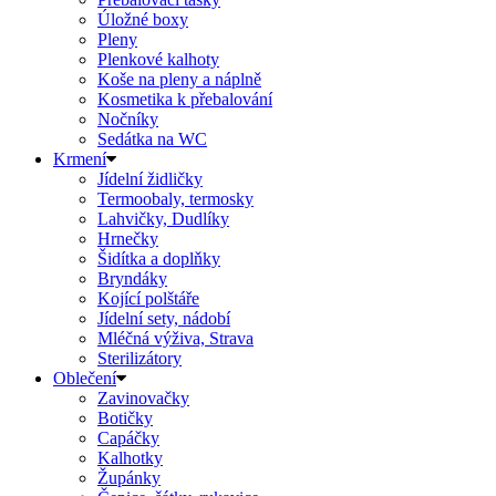
Úložné boxy
Pleny
Plenkové kalhoty
Koše na pleny a náplně
Kosmetika k přebalování
Nočníky
Sedátka na WC
Krmení
Jídelní židličky
Termoobaly, termosky
Lahvičky, Dudlíky
Hrnečky
Šidítka a doplňky
Bryndáky
Kojící polštáře
Jídelní sety, nádobí
Mléčná výživa, Strava
Sterilizátory
Oblečení
Zavinovačky
Botičky
Capáčky
Kalhotky
Župánky