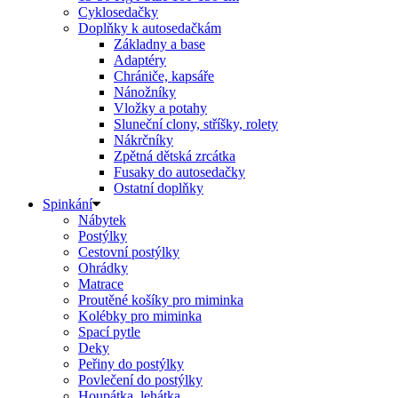
Cyklosedačky
Doplňky k autosedačkám
Základny a base
Adaptéry
Chrániče, kapsáře
Nánožníky
Vložky a potahy
Sluneční clony, stříšky, rolety
Nákrčníky
Zpětná dětská zrcátka
Fusaky do autosedačky
Ostatní doplňky
Spinkání
Nábytek
Postýlky
Cestovní postýlky
Ohrádky
Matrace
Proutěné košíky pro miminka
Kolébky pro miminka
Spací pytle
Deky
Peřiny do postýlky
Povlečení do postýlky
Houpátka, lehátka