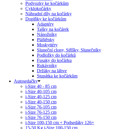
Podvozky ke kočárkům
Cyklokočárky
Náhradní díly na kočárky
Doplňky ke kočárkům
Adaptéry
Tašky na kočárek
Nánožníky
Pláštěnky
Moskytiéry
Sluneční clony, Stříšky, Slunečníky
Podložky do kočárků
Fusaky do kočárku
Rukávníky
Držáky na láhve
Stupátka ke kočárkům
Autosedačky
i-Size 40 - 85 cm
i-Size 40-105 cm
i-Size 40-125 cm
i-Size 40-150 cm
i-Size 76-105 cm
i-Size 76-125 cm
i-Size 76-150 cm
i-Size 100-150 cm + Podsedáky 126+
15-50 Kg
i-Size 100-150 cm