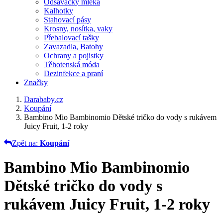
Odsávačky mléka
Kalhotky
Stahovací pásy
Krosny, nosítka, vaky
Přebalovací tašky
Zavazadla, Batohy
Ochrany a pojistky
Těhotenská móda
Dezinfekce a praní
Značky
Darababy.cz
Koupání
Bambino Mio Bambinomio Dětské tričko do vody s rukávem
Juicy Fruit, 1-2 roky
Zpět na:
Koupání
Bambino Mio Bambinomio
Dětské tričko do vody s
rukávem Juicy Fruit, 1-2 roky