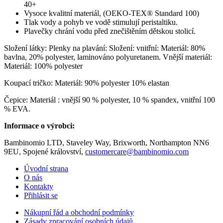
40+
Vysoce kvalitní materiál, (OEKO-TEX® Standard 100)
Tlak vody a pohyb ve vodě stimulují peristaltiku.
Plavečky chrání vodu před znečištěním dětskou stolicí.
Složení látky: Plenky na plavání: Složení: vnitřní: Materiál: 80%
bavlna, 20% polyester, laminováno polyuretanem. Vnější materiál:
Materiál: 100% polyester
Koupací tričko: Materiál: 90% polyester 10% elastan
Čepice: Materiál : vnější 90 % polyester, 10 % spandex, vnitřní 100
% EVA.
Informace o výrobci:
Bambinomio LTD, Staveley Way, Brixworth, Northampton NN6
9EU, Spojené království,
customercare@bambinomio.com
Úvodní strana
O nás
Kontakty
Přihlásit se
Nákupní řád a obchodní podmínky
Zásady zpracování osobních údajů