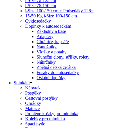
i-Size 76-125 cm
i-Size 76-150 cm
i-Size 100-150 cm + Podsedáky 126+
15-50 Kg
i-Size 100-150 cm
Cyklosedačky
Doplňky k autosedačkám
Základny a base
Adaptéry
Chrániče, kapsáře
Nánožníky
Vložky a potahy
Sluneční clony, stříšky, rolety
Nákrčníky
Zpětná dětská zrcátka
Fusaky do autosedačky
Ostatní doplňky
Spinkání
Nábytek
Postýlky
Cestovní postýlky
Ohrádky
Matrace
Proutěné košíky pro miminka
Kolébky pro miminka
Spací pytle