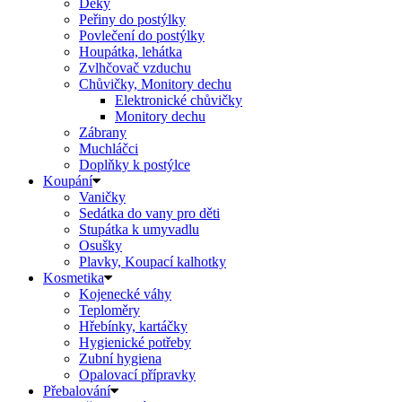
Deky
Peřiny do postýlky
Povlečení do postýlky
Houpátka, lehátka
Zvlhčovač vzduchu
Chůvičky, Monitory dechu
Elektronické chůvičky
Monitory dechu
Zábrany
Muchláčci
Doplňky k postýlce
Koupání
Vaničky
Sedátka do vany pro děti
Stupátka k umyvadlu
Osušky
Plavky, Koupací kalhotky
Kosmetika
Kojenecké váhy
Teploměry
Hřebínky, kartáčky
Hygienické potřeby
Zubní hygiena
Opalovací přípravky
Přebalování