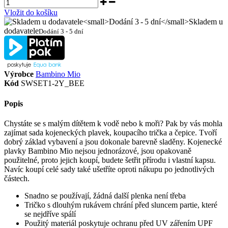
Vložit do košíku
Skladem u
dodavatele
Dodání 3 - 5 dní
Výrobce
Bambino Mio
Kód
SWSET1-2Y_BEE
Popis
Chystáte se s malým dítětem k vodě nebo k moři? Pak by vás mohla
zajímat sada kojeneckých plavek, koupacího trička a čepice. Tvoří
dobrý základ vybavení a jsou dokonale barevně sladěny. Kojenecké
plavky Bambino Mio nejsou jednorázové, jsou opakovaně
použitelné, proto jejich koupí, budete šetřit přírodu i vlastní kapsu.
Navíc koupí celé sady také ušetříte oproti nákupu po jednotlivých
částech.
Snadno se používají, žádná další plenka není třeba
Tričko s dlouhým rukávem chrání před sluncem partie, které
se nejdříve spálí
Použitý materiál poskytuje ochranu před UV zářením UPF