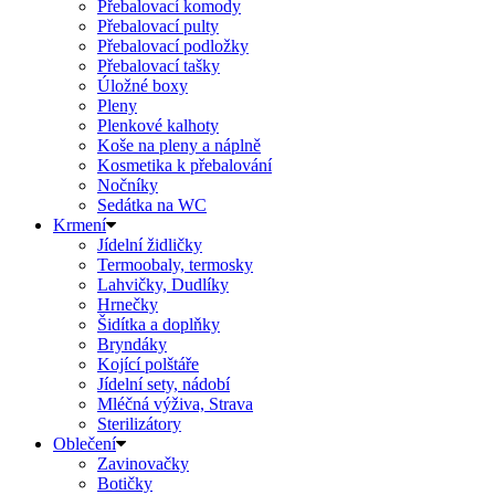
Přebalovací komody
Přebalovací pulty
Přebalovací podložky
Přebalovací tašky
Úložné boxy
Pleny
Plenkové kalhoty
Koše na pleny a náplně
Kosmetika k přebalování
Nočníky
Sedátka na WC
Krmení
Jídelní židličky
Termoobaly, termosky
Lahvičky, Dudlíky
Hrnečky
Šidítka a doplňky
Bryndáky
Kojící polštáře
Jídelní sety, nádobí
Mléčná výživa, Strava
Sterilizátory
Oblečení
Zavinovačky
Botičky