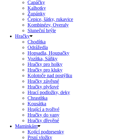
Capáčky
Kalhotky
Župánky
Čepice, šátky, rukavice
Kombinézy, Overaly
Sluneční brýle
Hračky
Chodítka
Odrážedla
Hopsadla, Houpačky
Vozítka, Sáňky
Hračky pro holky
Hračky pro kluky
Kolotoče nad postýlku
Hračky závěsné
Hračky plyšové
Hrací podložky, deky
Chrastítka
Kousátka
Hrající a tvořivé
Hračky do vany
Hračky dřevěné
Maminkám
Kojící podprsenky
Prsní vložky