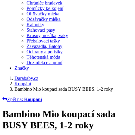
Chrániče bradavek
Pomůcky ke kojení
Ohřívačky mléka
Odsávačky mléka
Kalhotky
Stahovací pásy
Krosny, nosítka, vaky
Přebalovací tašky
Zavazadla, Batohy
Ochrany a pojistky
Těhotenská móda
Dezinfekce a praní
Značky
Darababy.cz
Koupání
Bambino Mio koupací sada BUSY BEES, 1-2 roky
Zpět na:
Koupání
Bambino Mio koupací sada
BUSY BEES, 1-2 roky