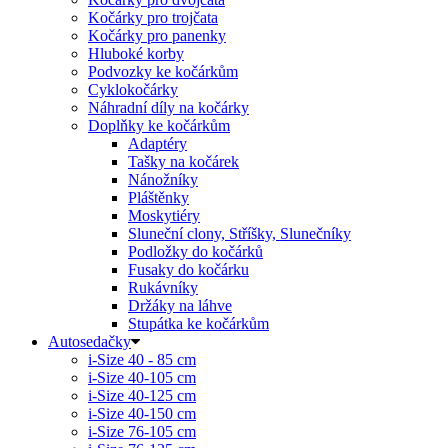
Kočárky pro trojčata
Kočárky pro panenky
Hluboké korby
Podvozky ke kočárkům
Cyklokočárky
Náhradní díly na kočárky
Doplňky ke kočárkům
Adaptéry
Tašky na kočárek
Nánožníky
Pláštěnky
Moskytiéry
Sluneční clony, Stříšky, Slunečníky
Podložky do kočárků
Fusaky do kočárku
Rukávníky
Držáky na láhve
Stupátka ke kočárkům
Autosedačky
i-Size 40 - 85 cm
i-Size 40-105 cm
i-Size 40-125 cm
i-Size 40-150 cm
i-Size 76-105 cm