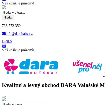
Váš košík je prázdný!
Hledat
736 772 350
info@darababy.cz
košík
0
Váš košík je prázdný!
Kvalitní a levný obchod DARA Valašské Mez
Toggle
navigation