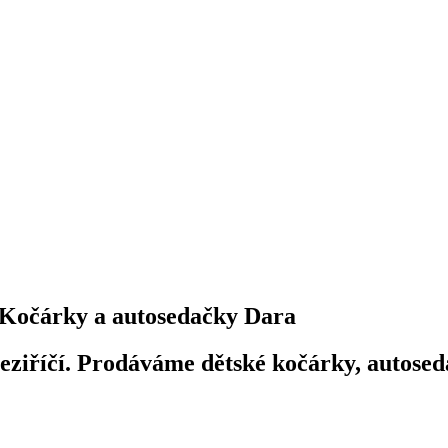
Kočárky a autosedačky Dara
iříčí. Prodáváme dětské kočárky, autosedač