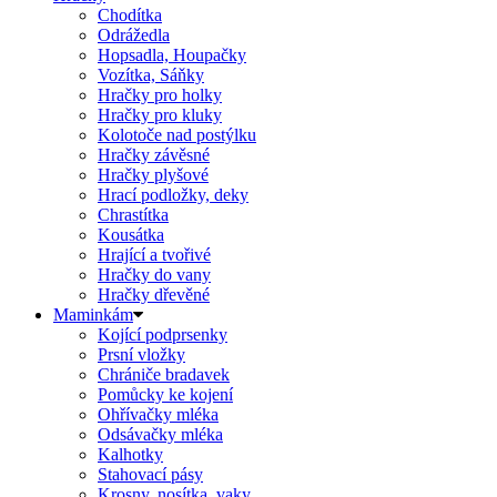
Chodítka
Odrážedla
Hopsadla, Houpačky
Vozítka, Sáňky
Hračky pro holky
Hračky pro kluky
Kolotoče nad postýlku
Hračky závěsné
Hračky plyšové
Hrací podložky, deky
Chrastítka
Kousátka
Hrající a tvořivé
Hračky do vany
Hračky dřevěné
Maminkám
Kojící podprsenky
Prsní vložky
Chrániče bradavek
Pomůcky ke kojení
Ohřívačky mléka
Odsávačky mléka
Kalhotky
Stahovací pásy
Krosny, nosítka, vaky