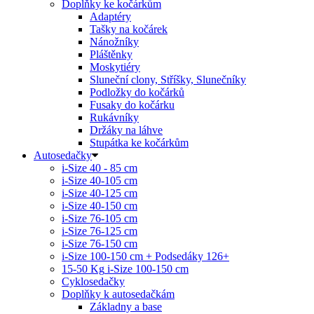
Doplňky ke kočárkům
Adaptéry
Tašky na kočárek
Nánožníky
Pláštěnky
Moskytiéry
Sluneční clony, Stříšky, Slunečníky
Podložky do kočárků
Fusaky do kočárku
Rukávníky
Držáky na láhve
Stupátka ke kočárkům
Autosedačky
i-Size 40 - 85 cm
i-Size 40-105 cm
i-Size 40-125 cm
i-Size 40-150 cm
i-Size 76-105 cm
i-Size 76-125 cm
i-Size 76-150 cm
i-Size 100-150 cm + Podsedáky 126+
15-50 Kg
i-Size 100-150 cm
Cyklosedačky
Doplňky k autosedačkám
Základny a base