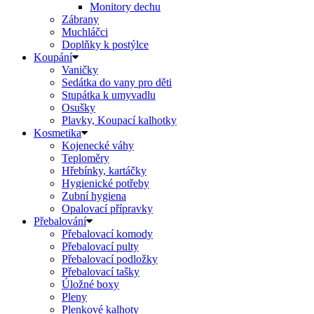
Monitory dechu
Zábrany
Muchláčci
Doplňky k postýlce
Koupání
Vaničky
Sedátka do vany pro děti
Stupátka k umyvadlu
Osušky
Plavky, Koupací kalhotky
Kosmetika
Kojenecké váhy
Teploměry
Hřebínky, kartáčky
Hygienické potřeby
Zubní hygiena
Opalovací přípravky
Přebalování
Přebalovací komody
Přebalovací pulty
Přebalovací podložky
Přebalovací tašky
Úložné boxy
Pleny
Plenkové kalhoty