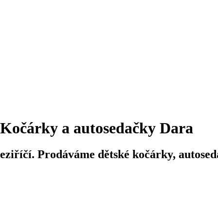
Kočárky a autosedačky Dara
iříčí. Prodáváme dětské kočárky, autosedač