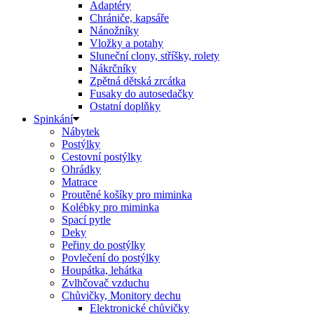
Adaptéry
Chrániče, kapsáře
Nánožníky
Vložky a potahy
Sluneční clony, stříšky, rolety
Nákrčníky
Zpětná dětská zrcátka
Fusaky do autosedačky
Ostatní doplňky
Spinkání
Nábytek
Postýlky
Cestovní postýlky
Ohrádky
Matrace
Proutěné košíky pro miminka
Kolébky pro miminka
Spací pytle
Deky
Peřiny do postýlky
Povlečení do postýlky
Houpátka, lehátka
Zvlhčovač vzduchu
Chůvičky, Monitory dechu
Elektronické chůvičky