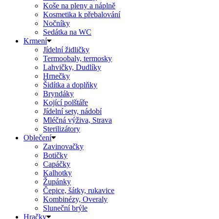
Koše na pleny a náplně
Kosmetika k přebalování
Nočníky
Sedátka na WC
Krmení
Jídelní židličky
Termoobaly, termosky
Lahvičky, Dudlíky
Hrnečky
Šidítka a doplňky
Bryndáky
Kojící polštáře
Jídelní sety, nádobí
Mléčná výživa, Strava
Sterilizátory
Oblečení
Zavinovačky
Botičky
Capáčky
Kalhotky
Župánky
Čepice, šátky, rukavice
Kombinézy, Overaly
Sluneční brýle
Hračky