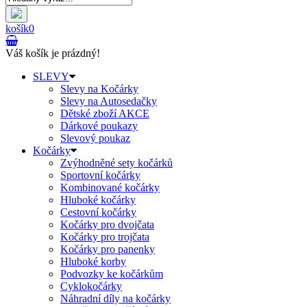
košík
0
Váš košík je prázdný!
SLEVY
Slevy na Kočárky
Slevy na Autosedačky
Dětské zboží AKCE
Dárkové poukazy
Slevový poukaz
Kočárky
Zvýhodněné sety kočárků
Sportovní kočárky
Kombinované kočárky
Hluboké kočárky
Cestovní kočárky
Kočárky pro dvojčata
Kočárky pro trojčata
Kočárky pro panenky
Hluboké korby
Podvozky ke kočárkům
Cyklokočárky
Náhradní díly na kočárky