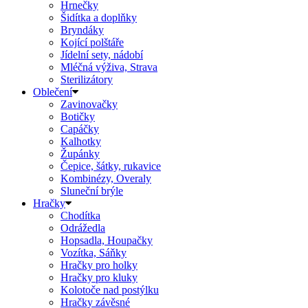
Hrnečky
Šidítka a doplňky
Bryndáky
Kojící polštáře
Jídelní sety, nádobí
Mléčná výživa, Strava
Sterilizátory
Oblečení
Zavinovačky
Botičky
Capáčky
Kalhotky
Župánky
Čepice, šátky, rukavice
Kombinézy, Overaly
Sluneční brýle
Hračky
Chodítka
Odrážedla
Hopsadla, Houpačky
Vozítka, Sáňky
Hračky pro holky
Hračky pro kluky
Kolotoče nad postýlku
Hračky závěsné