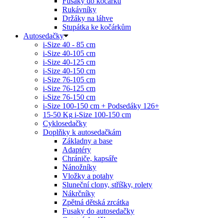
Fusaky do kočárku
Rukávníky
Držáky na láhve
Stupátka ke kočárkům
Autosedačky
i-Size 40 - 85 cm
i-Size 40-105 cm
i-Size 40-125 cm
i-Size 40-150 cm
i-Size 76-105 cm
i-Size 76-125 cm
i-Size 76-150 cm
i-Size 100-150 cm + Podsedáky 126+
15-50 Kg
i-Size 100-150 cm
Cyklosedačky
Doplňky k autosedačkám
Základny a base
Adaptéry
Chrániče, kapsáře
Nánožníky
Vložky a potahy
Sluneční clony, stříšky, rolety
Nákrčníky
Zpětná dětská zrcátka
Fusaky do autosedačky