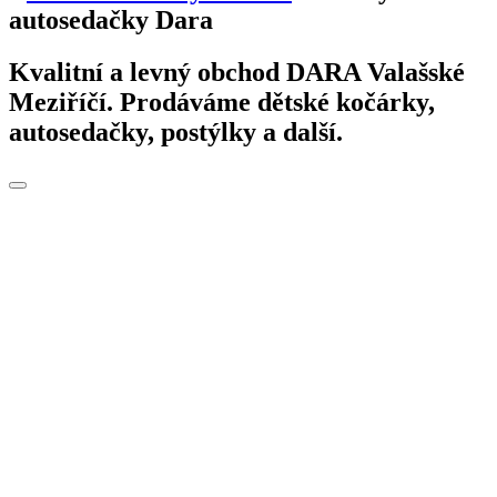
autosedačky Dara
Kvalitní a levný obchod DARA Valašské
Meziříčí. Prodáváme dětské kočárky,
autosedačky, postýlky a další.
Toggle
navigation