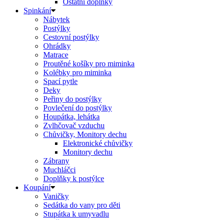
Ostatní doplňky
Spinkání
Nábytek
Postýlky
Cestovní postýlky
Ohrádky
Matrace
Proutěné košíky pro miminka
Kolébky pro miminka
Spací pytle
Deky
Peřiny do postýlky
Povlečení do postýlky
Houpátka, lehátka
Zvlhčovač vzduchu
Chůvičky, Monitory dechu
Elektronické chůvičky
Monitory dechu
Zábrany
Muchláčci
Doplňky k postýlce
Koupání
Vaničky
Sedátka do vany pro děti
Stupátka k umyvadlu