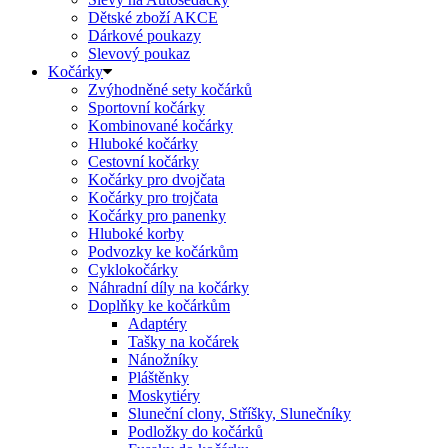
Dětské zboží AKCE
Dárkové poukazy
Slevový poukaz
Kočárky
Zvýhodněné sety kočárků
Sportovní kočárky
Kombinované kočárky
Hluboké kočárky
Cestovní kočárky
Kočárky pro dvojčata
Kočárky pro trojčata
Kočárky pro panenky
Hluboké korby
Podvozky ke kočárkům
Cyklokočárky
Náhradní díly na kočárky
Doplňky ke kočárkům
Adaptéry
Tašky na kočárek
Nánožníky
Pláštěnky
Moskytiéry
Sluneční clony, Stříšky, Slunečníky
Podložky do kočárků