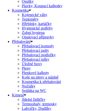
Osušky
Plavky, Koupací kalhotky
Kosmetika
Kojenecké váhy
Teploměry
Hřebínky, kartáčky
Hygienické potřeby
Zubní hygiena
Opalovací přípravky
Přebalování
Přebalovací komody
Přebalovací pulty
Přebalovací podložky
Přebalovací tašky
Úložné boxy
Pleny
Plenkové kalhoty
Koše na pleny a náplně
Kosmetika k přebalování
Nočníky
Sedátka na WC
Krmení
Jídelní židličky
Termoobaly, termosky
Lahvičky, Dudlíky