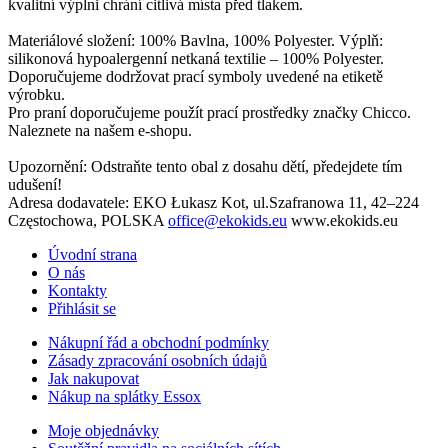
kvalitní výplni chrání citlivá místa před tlakem.
Materiálové složení: 100% Bavlna, 100% Polyester. Výplň:
silikonová hypoalergenní netkaná textilie – 100% Polyester.
Doporučujeme dodržovat prací symboly uvedené na etiketě
výrobku.
Pro praní doporučujeme použít prací prostředky značky Chicco.
Naleznete na našem e-shopu.
Upozornění: Odstraňte tento obal z dosahu dětí, předejdete tím
udušení!
Adresa dodavatele: EKO Łukasz Kot, ul.Szafranowa 11, 42–224
Częstochowa, POLSKA
office@ekokids.eu
www.ekokids.eu
Úvodní strana
O nás
Kontakty
Přihlásit se
Nákupní řád a obchodní podmínky
Zásady zpracování osobních údajů
Jak nakupovat
Nákup na splátky Essox
Moje objednávky