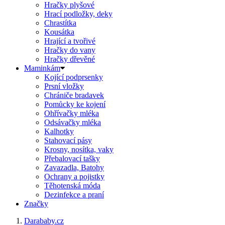
Hračky plyšové
Hrací podložky, deky
Chrastítka
Kousátka
Hrající a tvořivé
Hračky do vany
Hračky dřevěné
Maminkám
Kojící podprsenky
Prsní vložky
Chrániče bradavek
Pomůcky ke kojení
Ohřívačky mléka
Odsávačky mléka
Kalhotky
Stahovací pásy
Krosny, nosítka, vaky
Přebalovací tašky
Zavazadla, Batohy
Ochrany a pojistky
Těhotenská móda
Dezinfekce a praní
Značky
Darababy.cz