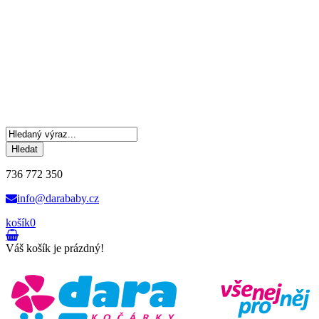
Hledat
736 772 350
info@darababy.cz
košík
0
Váš košík je prázdný!