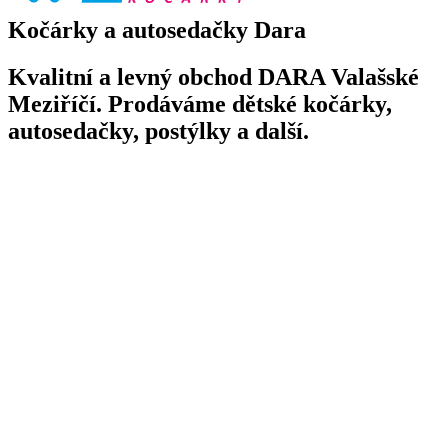
Kočárky a autosedačky Dara
Kvalitní a levný obchod DARA Valašské
Meziříčí. Prodáváme dětské kočárky,
autosedačky, postýlky a další.
Toggle
navigation