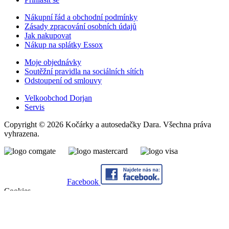
Nákupní řád a obchodní podmínky
Zásady zpracování osobních údajů
Jak nakupovat
Nákup na splátky Essox
Moje objednávky
Soutěžní pravidla na sociálních sítích
Odstoupení od smlouvy
Velkoobchod Dorjan
Servis
Copyright © 2026 Kočárky a autosedačky Dara. Všechna práva
vyhrazena.
Facebook
Cookies
Abychom poskytli co nejlepší služby, využíváme k ukládání a/nebo
přístupu k informacím soubory cookies. Souhlas s používáním této
technologie nám umožní zpracovávat údaje, jako je např. chování