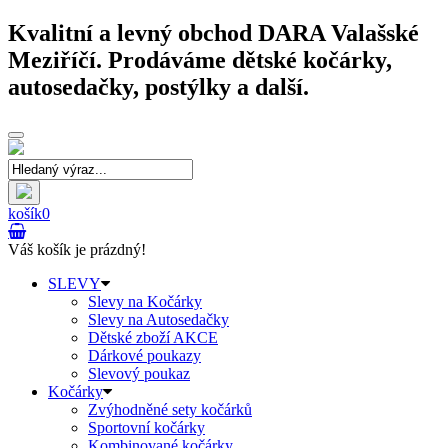
Kvalitní a levný obchod DARA Valašské
Meziříčí. Prodáváme dětské kočárky,
autosedačky, postýlky a další.
Toggle
navigation
košík
0
Váš košík je prázdný!
SLEVY
Slevy na Kočárky
Slevy na Autosedačky
Dětské zboží AKCE
Dárkové poukazy
Slevový poukaz
Kočárky
Zvýhodněné sety kočárků
Sportovní kočárky
Kombinované kočárky