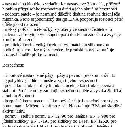
- nastavitelná hloubka - sedačku lze nastavit ve 3 krocích, přičemž
hloubku přizpůsobíte rostoucímu dítěti a jeho aktuální hmotnosti.
- podpora páteře – je nesmírně důležité dbát na správné držení těla
miminka. Proto ergonomický design LIVA podporuje rostoucí páteř
dítěte již od narození.
- měkký polštář - měkoučký, vyrobený ze snadno čistitelného
materiálu. Poskytuje vynikající oporu dětskému zadečku a zvyšuje
komfort při sezení.
- praktický tácek - velký tácek má vyjímatelnou silikonovou
podložku, kterou lze mýt v myčce. Je protiskluzový: zabraňuje
posouvání talíře při konzumaci.
Bezpečnost:
- 5-bodové nastavitelné pásy - pásy s pevnou přezkou udrží i to
nejpohyblivější dítě na místě a zajistí jeho bezpečnost.
- pevná konstrukce - díky hliníku a oceli je konstrukce pevná a
stabilní. Podélné nohy zaručují bezpečnost dítěte a vysoká židlička:
dlouhou životnost.
- bezpečná konzumace – silikonový tácek je bezpečný pro styk s
potravinami. Můžete jíst přímo z něj. Neobsahuje BPA ani škodlivé
aktivní látky.
- normy – splňuje normy EN 12790 pro lehátka, EN 14988 pro
jídelní židličky, EN 17191 pro židličky do 14 let, EN 12520 pro
židle pro dospělé a EN 71-1 pro hračky (na oblouku lehátka ).