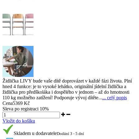
Židlička LIVY bude vaše dítě doprovázet v každé fázi života. Plní
hned 4 funkce: je to vysoké lehátko, originální jídelní židlička a
židlička pro předškoláka i dospělého v jednom – až do hmotnosti
110 kg možného zatížení! Podporuje vývoj dítěte...
... celý popis
Cena
5369 Kč
Sleva po registraci
10%
Vložit do košíku
Skladem u dodavatele
Dodání 3 - 5 dní