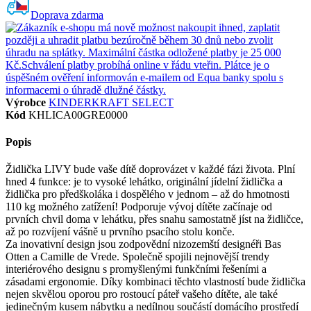
Doprava zdarma
Výrobce
KINDERKRAFT SELECT
Kód
KHLICA00GRE0000
Popis
Židlička LIVY bude vaše dítě doprovázet v každé fázi života. Plní
hned 4 funkce: je to vysoké lehátko, originální jídelní židlička a
židlička pro předškoláka i dospělého v jednom – až do hmotnosti
110 kg možného zatížení! Podporuje vývoj dítěte začínaje od
prvních chvil doma v lehátku, přes snahu samostatně jíst na židličce,
až po rozvíjení vášně u prvního psacího stolu konče.
Za inovativní design jsou zodpovědní nizozemští designéři Bas
Otten a Camille de Vrede. Společně spojili nejnovější trendy
interiérového designu s promyšlenými funkčními řešeními a
zásadami ergonomie. Díky kombinaci těchto vlastností bude židlička
nejen skvělou oporou pro rostoucí páteř vašeho dítěte, ale také
jedinečným kusem nábytku a nedílnou součástí domácího prostředí