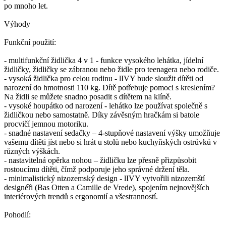
po mnoho let.
Výhody
Funkční použití:
- multifunkční židlička 4 v 1 - funkce vysokého lehátka, jídelní
židličky, židličky se zábranou nebo židle pro teenagera nebo rodiče.
- vysoká židlička pro celou rodinu - lIVY bude sloužit dítěti od
narození do hmotnosti 110 kg. Dítě potřebuje pomoci s kreslením?
Na židli se můžete snadno posadit s dítětem na klíně.
- vysoké houpátko od narození - lehátko lze používat společně s
židličkou nebo samostatně. Díky závěsným hračkám si batole
procvičí jemnou motoriku.
- snadné nastavení sedačky – 4-stupňové nastavení výšky umožňuje
vašemu dítěti jíst nebo si hrát u stolů nebo kuchyňských ostrůvků v
různých výškách.
- nastavitelná opěrka nohou – židličku lze přesně přizpůsobit
rostoucímu dítěti, čímž podporuje jeho správné držení těla.
- minimalistický nizozemský design - lIVY vytvořili nizozemští
designéři (Bas Otten a Camille de Vrede), spojením nejnovějších
interiérových trendů s ergonomií a všestranností.
Pohodlí: