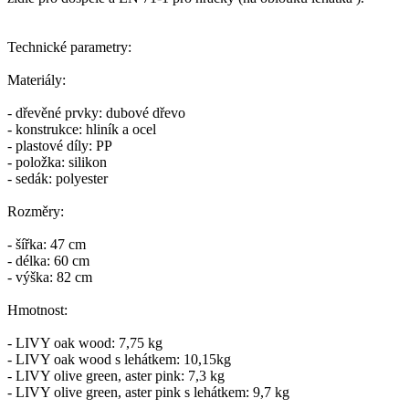
Technické parametry:
Materiály:
- dřevěné prvky: dubové dřevo
- konstrukce: hliník a ocel
- plastové díly: PP
- položka: silikon
- sedák: polyester
Rozměry:
- šířka: 47 cm
- délka: 60 cm
- výška: 82 cm
Hmotnost:
- LIVY oak wood: 7,75 kg
- LIVY oak wood s lehátkem: 10,15kg
- LIVY olive green, aster pink: 7,3 kg
- LIVY olive green, aster pink s lehátkem: 9,7 kg