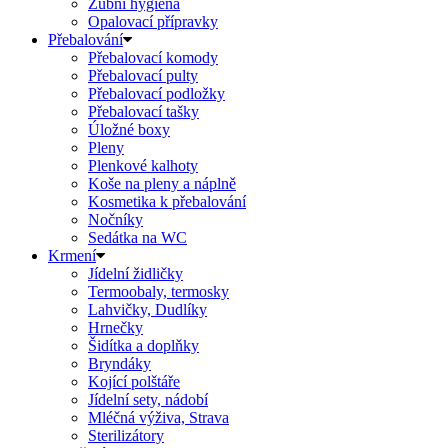
Zubní hygiena
Opalovací přípravky
Přebalování
Přebalovací komody
Přebalovací pulty
Přebalovací podložky
Přebalovací tašky
Úložné boxy
Pleny
Plenkové kalhoty
Koše na pleny a náplně
Kosmetika k přebalování
Nočníky
Sedátka na WC
Krmení
Jídelní židličky
Termoobaly, termosky
Lahvičky, Dudlíky
Hrnečky
Šidítka a doplňky
Bryndáky
Kojící polštáře
Jídelní sety, nádobí
Mléčná výživa, Strava
Sterilizátory