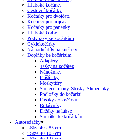
Hluboké kočárky
Cestovní kočárky
Kočárky pro dvojčata
Kočárky pro trojčata
Kočárky pro panenky
Hluboké korby
Podvozky ke kočárkům
Cyklokočárky
Náhradní díly na kočárky
Doplňky ke kočárkům
Adaptéry
Tašky na kočárek
Nánožníky
Pláštěnky
Moskytiéry
Sluneční clony, Stříšky, Slunečníky
Podložky do kočárků
Fusaky do kočárku
Rukávníky
Držáky na láhve
Stupátka ke kočárkům
Autosedačky
i-Size 40 - 85 cm
i-Size 40-105 cm
i-Size 40-125 cm