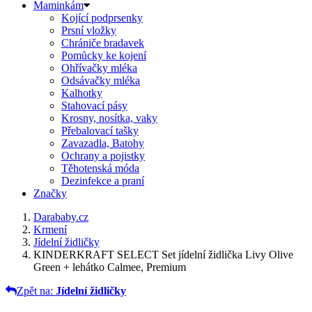
Maminkám
Kojící podprsenky
Prsní vložky
Chrániče bradavek
Pomůcky ke kojení
Ohřívačky mléka
Odsávačky mléka
Kalhotky
Stahovací pásy
Krosny, nosítka, vaky
Přebalovací tašky
Zavazadla, Batohy
Ochrany a pojistky
Těhotenská móda
Dezinfekce a praní
Značky
Darababy.cz
Krmení
Jídelní židličky
KINDERKRAFT SELECT Set jídelní židlička Livy Olive
Green + lehátko Calmee, Premium
Zpět na:
Jídelní židličky