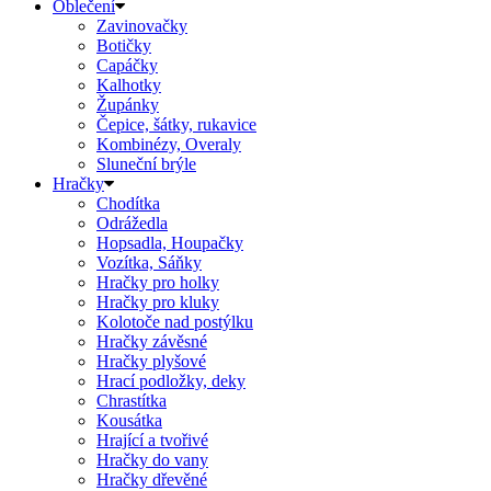
Oblečení
Zavinovačky
Botičky
Capáčky
Kalhotky
Župánky
Čepice, šátky, rukavice
Kombinézy, Overaly
Sluneční brýle
Hračky
Chodítka
Odrážedla
Hopsadla, Houpačky
Vozítka, Sáňky
Hračky pro holky
Hračky pro kluky
Kolotoče nad postýlku
Hračky závěsné
Hračky plyšové
Hrací podložky, deky
Chrastítka
Kousátka
Hrající a tvořivé
Hračky do vany
Hračky dřevěné