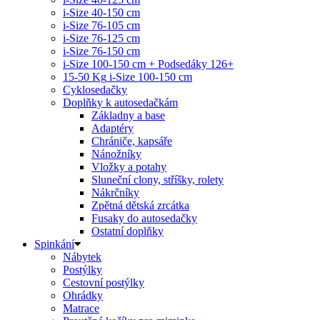
i-Size 40-150 cm
i-Size 76-105 cm
i-Size 76-125 cm
i-Size 76-150 cm
i-Size 100-150 cm + Podsedáky 126+
15-50 Kg
i-Size 100-150 cm
Cyklosedačky
Doplňky k autosedačkám
Základny a base
Adaptéry
Chrániče, kapsáře
Nánožníky
Vložky a potahy
Sluneční clony, stříšky, rolety
Nákrčníky
Zpětná dětská zrcátka
Fusaky do autosedačky
Ostatní doplňky
Spinkání
Nábytek
Postýlky
Cestovní postýlky
Ohrádky
Matrace