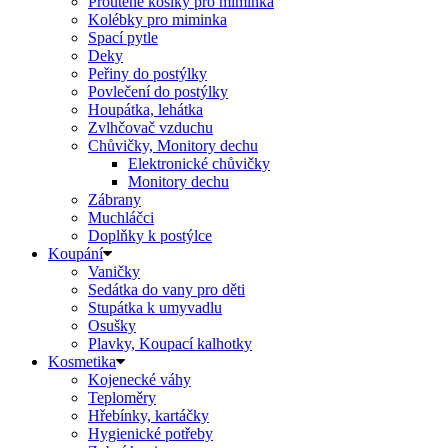
Proutěné košíky pro miminka
Kolébky pro miminka
Spací pytle
Deky
Peřiny do postýlky
Povlečení do postýlky
Houpátka, lehátka
Zvlhčovač vzduchu
Chůvičky, Monitory dechu
Elektronické chůvičky
Monitory dechu
Zábrany
Muchláčci
Doplňky k postýlce
Koupání
Vaničky
Sedátka do vany pro děti
Stupátka k umyvadlu
Osušky
Plavky, Koupací kalhotky
Kosmetika
Kojenecké váhy
Teploměry
Hřebínky, kartáčky
Hygienické potřeby