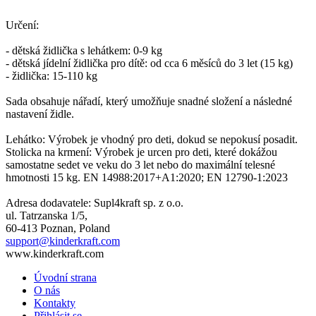
Určení:
- dětská židlička s lehátkem: 0-9 kg
- dětská jídelní židlička pro dítě: od cca 6 měsíců do 3 let (15 kg)
- židlička: 15-110 kg
Sada obsahuje nářadí, který umožňuje snadné složení a následné
nastavení židle.
Lehátko: Výrobek je vhodný pro deti, dokud se nepokusí posadit.
Stolicka na krmení: Výrobek je urcen pro deti, které dokážou
samostatne sedet ve veku do 3 let nebo do maximální telesné
hmotnosti 15 kg. EN 14988:2017+A1:2020; EN 12790-1:2023
Adresa dodavatele: Supl4kraft sp. z o.o.
ul. Tatrzanska 1/5,
60-413 Poznan, Poland
support@kinderkraft.com
www.kinderkraft.com
Úvodní strana
O nás
Kontakty
Přihlásit se