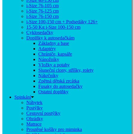
i-Size 40-150 cm
i-Size 76-105 cm
i-Size 76-125 cm
i-Size 76-150 cm
i-Size 100-150 cm + Podsedáky 126+
15-50 Kg
i-Size 100-150 cm
Cyklosedačky
Doplňky k autosedačkám
Základny a base
Adaptéry
Chrániče, kapsáře
Nánožníky
Vložky a potahy
Sluneční clony, stříšky, rolety
Nákrčníky
Zpětná dětská zrcátka
Fusaky do autosedačky
Ostatní doplňky
Spinkání
Nábytek
Postýlky
Cestovní postýlky
Ohrádky
Matrace
Proutěné košíky pro miminka