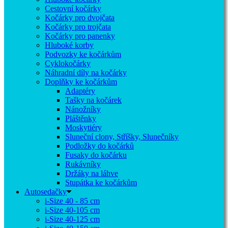
Cestovní kočárky
Kočárky pro dvojčata
Kočárky pro trojčata
Kočárky pro panenky
Hluboké korby
Podvozky ke kočárkům
Cyklokočárky
Náhradní díly na kočárky
Doplňky ke kočárkům
Adaptéry
Tašky na kočárek
Nánožníky
Pláštěnky
Moskytiéry
Sluneční clony, Stříšky, Slunečníky
Podložky do kočárků
Fusaky do kočárku
Rukávníky
Držáky na láhve
Stupátka ke kočárkům
Autosedačky
i-Size 40 - 85 cm
i-Size 40-105 cm
i-Size 40-125 cm