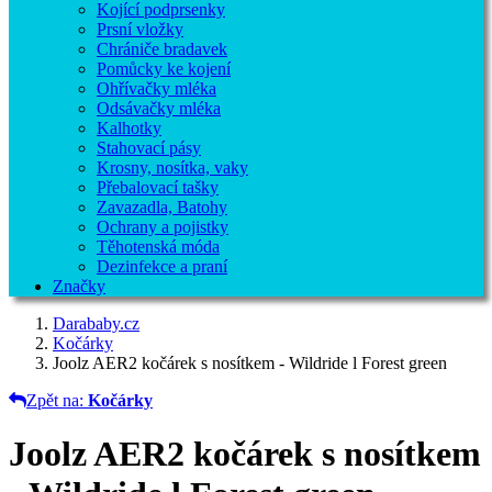
Kojící podprsenky
Prsní vložky
Chrániče bradavek
Pomůcky ke kojení
Ohřívačky mléka
Odsávačky mléka
Kalhotky
Stahovací pásy
Krosny, nosítka, vaky
Přebalovací tašky
Zavazadla, Batohy
Ochrany a pojistky
Těhotenská móda
Dezinfekce a praní
Značky
Darababy.cz
Kočárky
Joolz AER2 kočárek s nosítkem - Wildride l Forest green
Zpět na:
Kočárky
Joolz AER2 kočárek s nosítkem