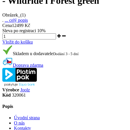
- Wildride l Forest green
Obrázek_(1)
.
... celý popis
Cena
12499 Kč
Sleva po registraci
10%
Vložit do košíku
Skladem u dodavatele
Dodání 3 - 5 dní
Doprava zdarma
Výrobce
Joolz
Kód
320061
Popis
Úvodní strana
O nás
Kontakty