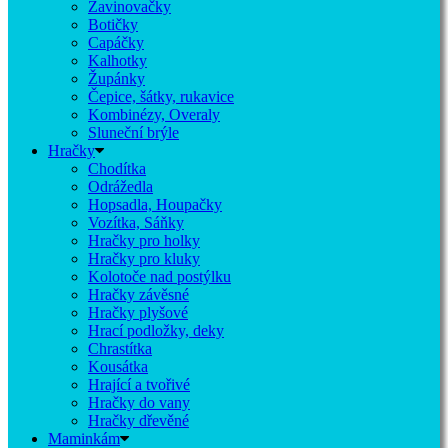
Zavinovačky
Botičky
Capáčky
Kalhotky
Župánky
Čepice, šátky, rukavice
Kombinézy, Overaly
Sluneční brýle
Hračky
Chodítka
Odrážedla
Hopsadla, Houpačky
Vozítka, Sáňky
Hračky pro holky
Hračky pro kluky
Kolotoče nad postýlku
Hračky závěsné
Hračky plyšové
Hrací podložky, deky
Chrastítka
Kousátka
Hrající a tvořivé
Hračky do vany
Hračky dřevěné
Maminkám