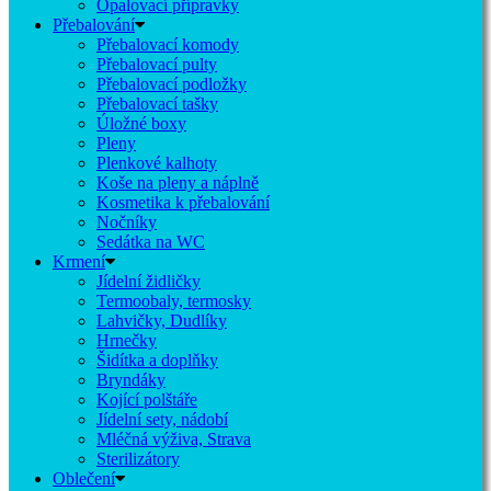
Opalovací přípravky
Přebalování
Přebalovací komody
Přebalovací pulty
Přebalovací podložky
Přebalovací tašky
Úložné boxy
Pleny
Plenkové kalhoty
Koše na pleny a náplně
Kosmetika k přebalování
Nočníky
Sedátka na WC
Krmení
Jídelní židličky
Termoobaly, termosky
Lahvičky, Dudlíky
Hrnečky
Šidítka a doplňky
Bryndáky
Kojící polštáře
Jídelní sety, nádobí
Mléčná výživa, Strava
Sterilizátory
Oblečení