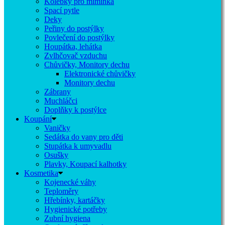
Kolébky pro miminka
Spací pytle
Deky
Peřiny do postýlky
Povlečení do postýlky
Houpátka, lehátka
Zvlhčovač vzduchu
Chůvičky, Monitory dechu
Elektronické chůvičky
Monitory dechu
Zábrany
Muchláčci
Doplňky k postýlce
Koupání
Vaničky
Sedátka do vany pro děti
Stupátka k umyvadlu
Osušky
Plavky, Koupací kalhotky
Kosmetika
Kojenecké váhy
Teploměry
Hřebínky, kartáčky
Hygienické potřeby
Zubní hygiena