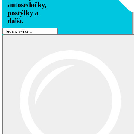
autosedačky,
postýlky a
další.