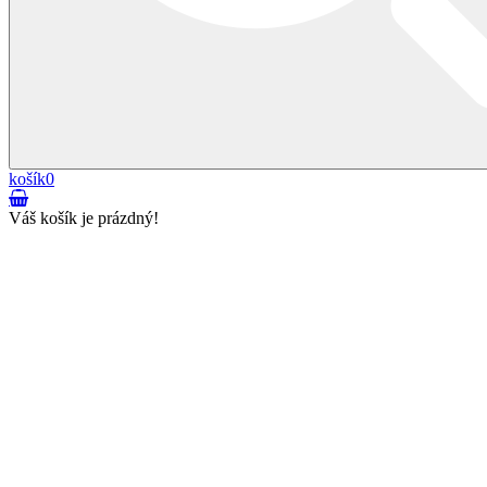
košík
0
Váš košík je prázdný!