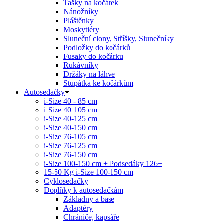
Tašky na kočárek
Nánožníky
Pláštěnky
Moskytiéry
Sluneční clony, Stříšky, Slunečníky
Podložky do kočárků
Fusaky do kočárku
Rukávníky
Držáky na láhve
Stupátka ke kočárkům
Autosedačky
i-Size 40 - 85 cm
i-Size 40-105 cm
i-Size 40-125 cm
i-Size 40-150 cm
i-Size 76-105 cm
i-Size 76-125 cm
i-Size 76-150 cm
i-Size 100-150 cm + Podsedáky 126+
15-50 Kg
i-Size 100-150 cm
Cyklosedačky
Doplňky k autosedačkám
Základny a base
Adaptéry
Chrániče, kapsáře