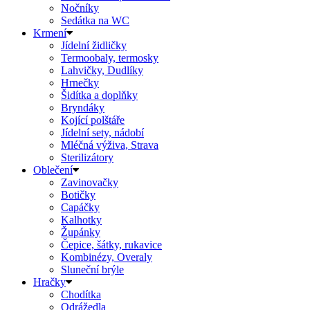
Nočníky
Sedátka na WC
Krmení
Jídelní židličky
Termoobaly, termosky
Lahvičky, Dudlíky
Hrnečky
Šidítka a doplňky
Bryndáky
Kojící polštáře
Jídelní sety, nádobí
Mléčná výživa, Strava
Sterilizátory
Oblečení
Zavinovačky
Botičky
Capáčky
Kalhotky
Župánky
Čepice, šátky, rukavice
Kombinézy, Overaly
Sluneční brýle
Hračky
Chodítka
Odrážedla