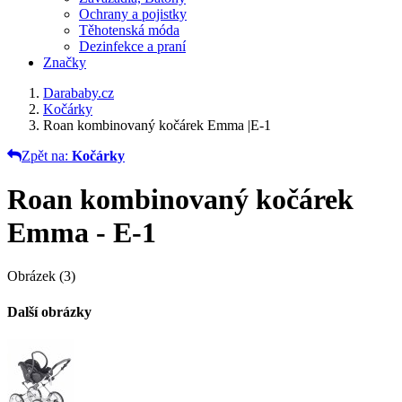
Ochrany a pojistky
Těhotenská móda
Dezinfekce a praní
Značky
Darababy.cz
Kočárky
Roan kombinovaný kočárek Emma |E-1
Zpět na:
Kočárky
Roan kombinovaný kočárek
Emma - E-1
Obrázek (3)
Další obrázky