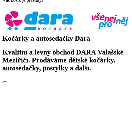
Váš košík je prázdný!
Kočárky a autosedačky Dara
Kvalitní a levný obchod DARA Valašské
Meziříčí. Prodáváme dětské kočárky,
autosedačky, postýlky a další.
Toggle
navigation