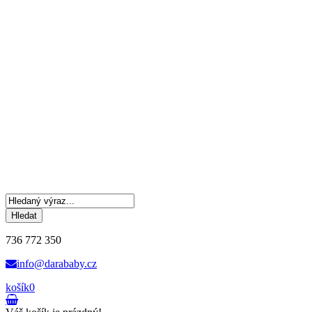
Hledat
736 772 350
info@darababy.cz
košík
0