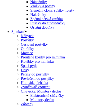
Nánožníky
Vložky a potahy
Sluneční clony, stříšky, rolety
Nákrčníky
Zpětná dětská zrcátka
Fusaky do autosedačky
Ostatní doplňky
Spinkání
Nábytek
Postýlky
Cestovní postýlky
Ohrádky
Matrace
Proutěné košíky pro miminka
Kolébky pro miminka
Spací pytle
Deky
Peřiny do postýlky
Povlečení do postýlky
Houpátka, lehátka
Zvlhčovač vzduchu
Chůvičky, Monitory dechu
Elektronické chůvičky
Monitory dechu
Zábrany