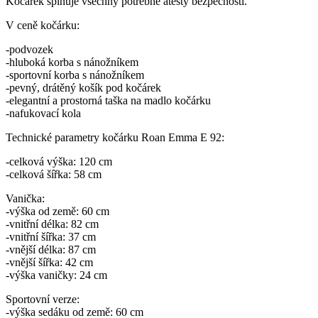
Kočárek splňuje všechny potřebné atesty bezpečnosti.
V ceně kočárku:
-podvozek
-hluboká korba s nánožníkem
-sportovní korba s nánožníkem
-pevný, drátěný košík pod kočárek
-elegantní a prostorná taška na madlo kočárku
-nafukovací kola
Technické parametry kočárku Roan Emma E 92:
-celková výška: 120 cm
-celková šířka: 58 cm
Vanička:
-výška od země: 60 cm
-vnitřní délka: 82 cm
-vnitřní šířka: 37 cm
-vnější délka: 87 cm
-vnější šířka: 42 cm
-výška vaničky: 24 cm
Sportovní verze:
-výška sedáku od země: 60 cm