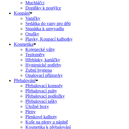
Muchláčci
Doplňky k postýlce
Koupání
Vaničky
Sedátka do vany pro děti
Stupátka k umyvadlu
Osušky
Plavky, Koupací kalhotky
Kosmetika
Kojenecké váhy
Teploměry
Hřebínky, kartáčky
Hygienické potřeby
Zubní hygiena
Opalovací přípravky
Přebalování
Přebalovací komody
Přebalovací pulty
Přebalovací podložky
Přebalovací tašky
Úložné boxy
Pleny
Plenkové kalhoty
Koše na pleny a náplně
Kosmetika k přebalování