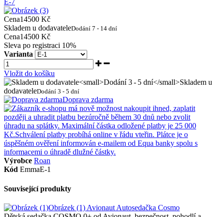
E-7
Cena
14500 Kč
Skladem u dodavatele
Dodání 7 - 14 dní
Cena
14500 Kč
Sleva po registraci
10%
Varianta
Vložit do košíku
Skladem u
dodavatele
Dodání 3 - 5 dní
Doprava zdarma
Výrobce
Roan
Kód
EmmaE-1
Související produkty
Obrázek (1)
Avionaut Autosedačka Cosmo
Dětská sedačka COSMO 0+ od Avionaut, bezpečnost, pohodlí a