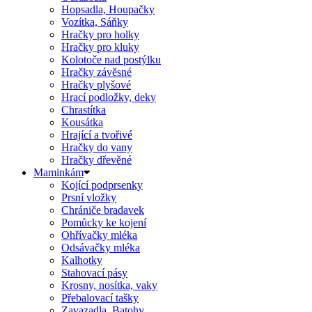
Hopsadla, Houpačky
Vozítka, Sáňky
Hračky pro holky
Hračky pro kluky
Kolotoče nad postýlku
Hračky závěsné
Hračky plyšové
Hrací podložky, deky
Chrastítka
Kousátka
Hrající a tvořivé
Hračky do vany
Hračky dřevěné
Maminkám
Kojící podprsenky
Prsní vložky
Chrániče bradavek
Pomůcky ke kojení
Ohřívačky mléka
Odsávačky mléka
Kalhotky
Stahovací pásy
Krosny, nosítka, vaky
Přebalovací tašky
Zavazadla, Batohy