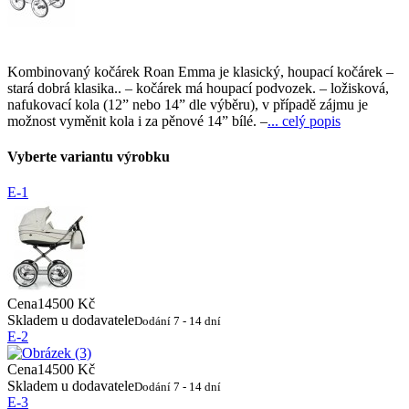
Kombinovaný kočárek Roan Emma je klasický, houpací kočárek –
stará dobrá klasika.. – kočárek má houpací podvozek. – ložisková,
nafukovací kola (12” nebo 14” dle výběru), v případě zájmu je
možnost vyměnit kola i za pěnové 14” bílé. –
... celý popis
Vyberte variantu výrobku
E-1
Cena
14500 Kč
Skladem u dodavatele
Dodání 7 - 14 dní
E-2
Cena
14500 Kč
Skladem u dodavatele
Dodání 7 - 14 dní
E-3