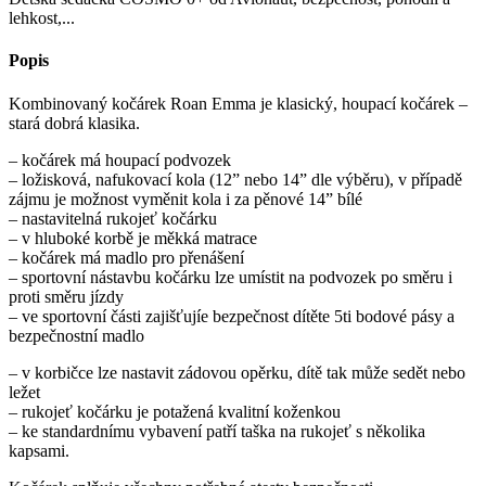
lehkost,...
Popis
Kombinovaný kočárek Roan Emma je klasický, houpací kočárek –
stará dobrá klasika.
– kočárek má houpací podvozek
– ložisková, nafukovací kola (12” nebo 14” dle výběru), v případě
zájmu je možnost vyměnit kola i za pěnové 14” bílé
– nastavitelná rukojeť kočárku
– v hluboké korbě je měkká matrace
– kočárek má madlo pro přenášení
– sportovní nástavbu kočárku lze umístit na podvozek po směru i
proti směru jízdy
– ve sportovní části zajišťujíe bezpečnost dítěte 5ti bodové pásy a
bezpečnostní madlo
– v korbičce lze nastavit zádovou opěrku, dítě tak může sedět nebo
ležet
– rukojeť kočárku je potažená kvalitní koženkou
– ke standardnímu vybavení patří taška na rukojeť s několika
kapsami.