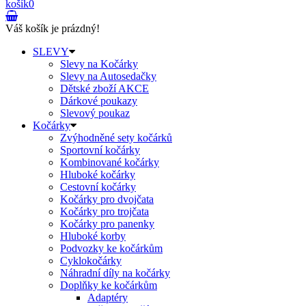
košík
0
Váš košík je prázdný!
SLEVY
Slevy na Kočárky
Slevy na Autosedačky
Dětské zboží AKCE
Dárkové poukazy
Slevový poukaz
Kočárky
Zvýhodněné sety kočárků
Sportovní kočárky
Kombinované kočárky
Hluboké kočárky
Cestovní kočárky
Kočárky pro dvojčata
Kočárky pro trojčata
Kočárky pro panenky
Hluboké korby
Podvozky ke kočárkům
Cyklokočárky
Náhradní díly na kočárky
Doplňky ke kočárkům
Adaptéry