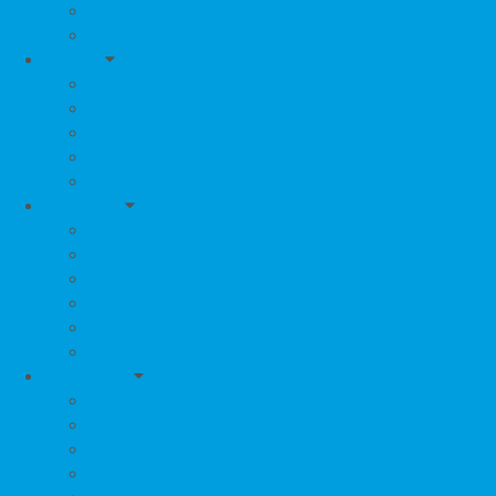
Muchláčci
Doplňky k postýlce
Koupání
Vaničky
Sedátka do vany pro děti
Stupátka k umyvadlu
Osušky
Plavky, Koupací kalhotky
Kosmetika
Kojenecké váhy
Teploměry
Hřebínky, kartáčky
Hygienické potřeby
Zubní hygiena
Opalovací přípravky
Přebalování
Přebalovací komody
Přebalovací pulty
Přebalovací podložky
Přebalovací tašky