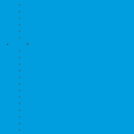
Capáčky
Kalhotky
Župánky
Čepice, šátky, rukavice
Kombinézy, Overaly
Sluneční brýle
Hračky
Chodítka
Odrážedla
Hopsadla, Houpačky
Vozítka, Sáňky
Hračky pro holky
Hračky pro kluky
Kolotoče nad postýlku
Hračky závěsné
Hračky plyšové
Hrací podložky, deky
Chrastítka
Kousátka
Hrající a tvořivé