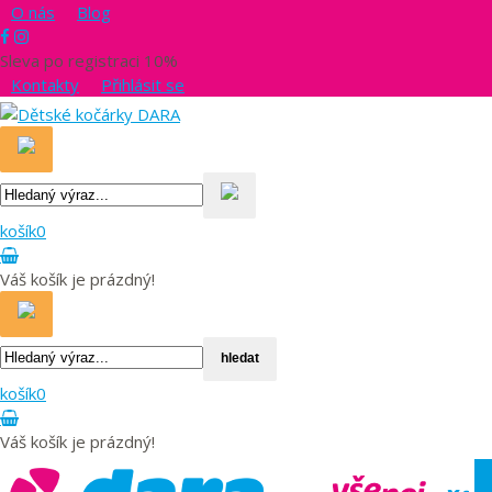
O nás
Blog
Sleva po registraci 10%
Kontakty
Přihlásit se
košík
0
Váš košík je prázdný!
hledat
košík
0
Váš košík je prázdný!