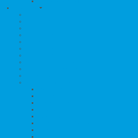
Stupátka ke kočárkům
Autosedačky
i-Size 40 - 85 cm
i-Size 40-105 cm
i-Size 40-125 cm
i-Size 40-150 cm
i-Size 76-105 cm
i-Size 76-125 cm
i-Size 76-150 cm
i-Size 100-150 cm + Podsedáky 126+
15-50 Kg
i-Size 100-150 cm
Cyklosedačky
Doplňky k autosedačkám
Základny a base
Adaptéry
Chrániče, kapsáře
Nánožníky
Vložky a potahy
Sluneční clony, stříšky, rolety
Nákrčníky
Zpětná dětská zrcátka