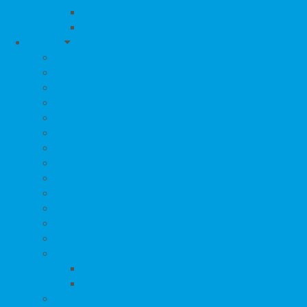
Fusaky do autosedačky
Ostatní doplňky
Spinkání
Nábytek
Postýlky
Cestovní postýlky
Ohrádky
Matrace
Proutěné košíky pro miminka
Kolébky pro miminka
Spací pytle
Deky
Peřiny do postýlky
Povlečení do postýlky
Houpátka, lehátka
Zvlhčovač vzduchu
Chůvičky, Monitory dechu
Elektronické chůvičky
Monitory dechu
Zábrany