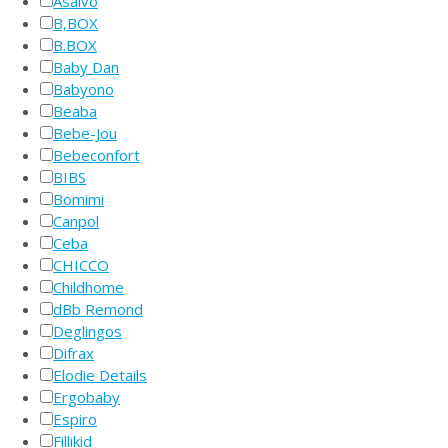
Asalvo
B,BOX
B.BOX
Baby Dan
Babyono
Beaba
Bebe-Jou
Bebeconfort
BIBS
Bomimi
Canpol
Ceba
CHICCO
Childhome
dBb Remond
Deglingos
Difrax
Elodie Details
Ergobaby
Espiro
Fillikid