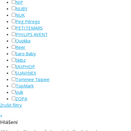
NIP
NUBY
NUK
Peg Pérego
PETITEMARS
PHILIPS AVENT
Quokka
Reer
Saro Baby
Skibz
SKIPHOP
SUAVINEX
Tommee Tippee
TopMark
Vulli
ZOPA
Zrušit filtry
×
Hlášení