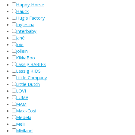
Happy Horse
Hauck
Hug's Factory
Inglesina
Interbaby
Jané
Joie
Jollein
KikkaBoo
Lässig BABIES
Lässig KIDS
Little Company
Little Dutch
LOVI
LUMA
MAM
Maxi-Cosi
Medela
Melii
Miniland