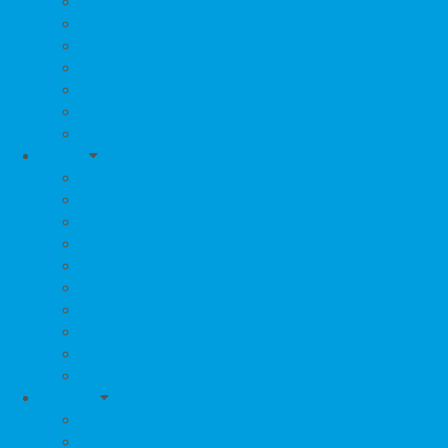
Úložné boxy
Pleny
Plenkové kalhoty
Koše na pleny a náplně
Kosmetika k přebalování
Nočníky
Sedátka na WC
Krmení
Jídelní židličky
Termoobaly, termosky
Lahvičky, Dudlíky
Hrnečky
Šidítka a doplňky
Bryndáky
Kojící polštáře
Jídelní sety, nádobí
Mléčná výživa, Strava
Sterilizátory
Oblečení
Zavinovačky
Botičky