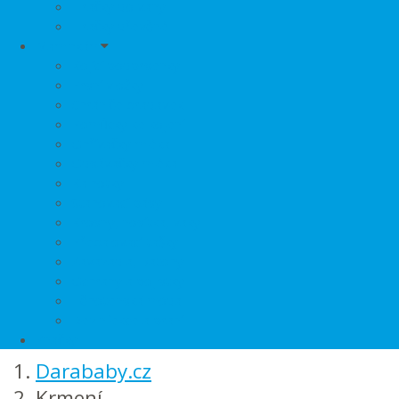
Hračky do vany
Hračky dřevěné
Maminkám
Kojící podprsenky
Prsní vložky
Chrániče bradavek
Pomůcky ke kojení
Ohřívačky mléka
Odsávačky mléka
Kalhotky
Stahovací pásy
Krosny, nosítka, vaky
Přebalovací tašky
Zavazadla, Batohy
Ochrany a pojistky
Těhotenská móda
Dezinfekce a praní
Značky
Darababy.cz
Krmení