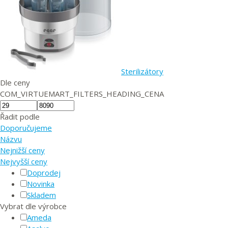
Sterilizátory
Dle ceny
COM_VIRTUEMART_FILTERS_HEADING_CENA
Řadit podle
Doporučujeme
Názvu
Nejnižší ceny
Nejvyšší ceny
Doprodej
Novinka
Skladem
Vybrat dle výrobce
Ameda