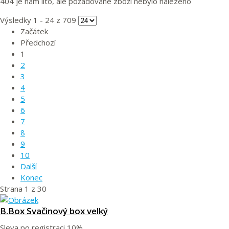
404 je nám líto, ale požadované zboží nebylo nalezeno
Výsledky 1 - 24 z 709
Začátek
Předchozí
1
2
3
4
5
6
7
8
9
10
Další
Konec
Strana 1 z 30
B.Box Svačinový box velký
Sleva po registraci
10%