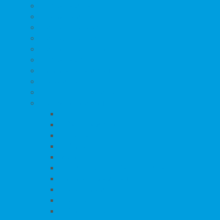
Hluboké kočárky
Cestovní kočárky
Kočárky pro dvojčata
Kočárky pro trojčata
Kočárky pro panenky
Hluboké korby
Podvozky ke kočárkům
Cyklokočárky
Náhradní díly na kočárky
Doplňky ke kočárkům
Adaptéry
Tašky na kočárek
Nánožníky
Pláštěnky
Moskytiéry
Sluneční clony, Stříšky, Slunečníky
Podložky do kočárků
Fusaky do kočárku
Rukávníky
Držáky na láhve