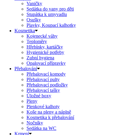
Vaničky
Sedátka do vany pro děti
Stupátka k umyvadlu
Osušky
Plavky, Koupací kalhotky
Kosmetika
Kojenecké váhy
Teploměry
Hřebínky, kartáčky
Hygienické potřeby
Zubní hygiena
Opalovací přípravky
Přebalování
Přebalovací komody
Přebalovací pulty
Přebalovací podložky
Přebalovací tašky
Úložné boxy
Pleny
Plenkové kalhoty
Koše na pleny a náplně
Kosmetika k přebalování
Nočníky
Sedátka na WC
Krmení