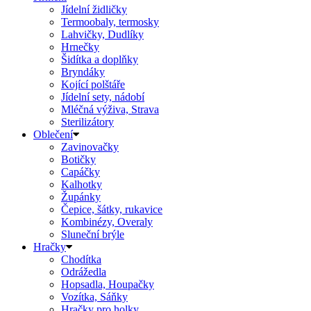
Jídelní židličky
Termoobaly, termosky
Lahvičky, Dudlíky
Hrnečky
Šidítka a doplňky
Bryndáky
Kojící polštáře
Jídelní sety, nádobí
Mléčná výživa, Strava
Sterilizátory
Oblečení
Zavinovačky
Botičky
Capáčky
Kalhotky
Župánky
Čepice, šátky, rukavice
Kombinézy, Overaly
Sluneční brýle
Hračky
Chodítka
Odrážedla
Hopsadla, Houpačky
Vozítka, Sáňky
Hračky pro holky