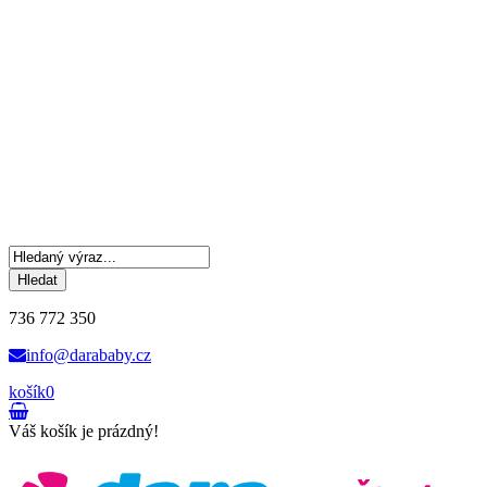
Hledat
736 772 350
info@darababy.cz
košík
0
Váš košík je prázdný!