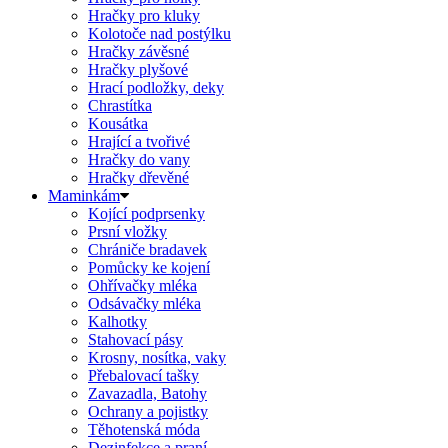
Hračky pro kluky
Kolotoče nad postýlku
Hračky závěsné
Hračky plyšové
Hrací podložky, deky
Chrastítka
Kousátka
Hrající a tvořivé
Hračky do vany
Hračky dřevěné
Maminkám
Kojící podprsenky
Prsní vložky
Chrániče bradavek
Pomůcky ke kojení
Ohřívačky mléka
Odsávačky mléka
Kalhotky
Stahovací pásy
Krosny, nosítka, vaky
Přebalovací tašky
Zavazadla, Batohy
Ochrany a pojistky
Těhotenská móda
Dezinfekce a praní