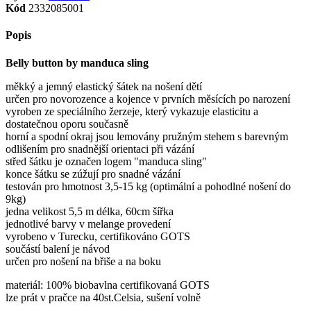
Kód
2332085001
Popis
Belly button by manduca sling
měkký a jemný elastický šátek na nošení dětí
určen pro novorozence a kojence v prvních měsících po narození
vyroben ze speciálního žerzeje, který vykazuje elasticitu a
dostatečnou oporu současně
horní a spodní okraj jsou lemovány pružným stehem s barevným
odlišením pro snadnější orientaci při vázání
střed šátku je označen logem "manduca sling"
konce šátku se zúžují pro snadné vázání
testován pro hmotnost 3,5-15 kg (optimální a pohodlné nošení do
9kg)
jedna velikost 5,5 m délka, 60cm šířka
jednotlivé barvy v melange provedení
vyrobeno v Turecku, certifikováno GOTS
součástí balení je návod
určen pro nošení na břiše a na boku
materiál: 100% biobavlna certifikovaná GOTS
lze prát v pračce na 40st.Celsia, sušení volně