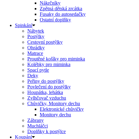
Nákrčníky
Zpětná dětská zrcátka
Fusaky do autosedačky
Ostatní doplňky
Spinkání
Nábytek
Postýlky
Cestovní postýlky
Ohrádky
Matrace
Proutěné košíky pro miminka
Kolébky pro miminka
Spací pytle
Deky
Peřiny do postýlky
Povlečení do postýlky
Houpátka, lehátka
Zvlhčovač vzduchu
Chůvičky, Monitory dechu
Elektronické chůvičky
Monitory dechu
Zábrany
Muchláčci
Doplňky k postýlce
Koupání