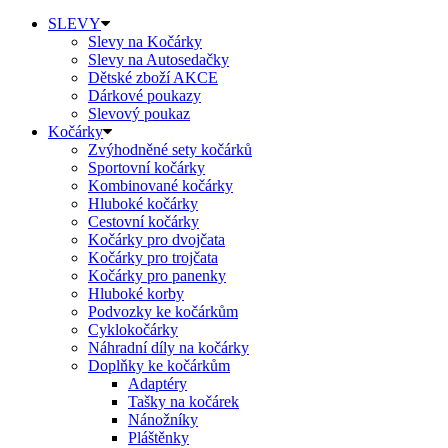
SLEVY
Slevy na Kočárky
Slevy na Autosedačky
Dětské zboží AKCE
Dárkové poukazy
Slevový poukaz
Kočárky
Zvýhodněné sety kočárků
Sportovní kočárky
Kombinované kočárky
Hluboké kočárky
Cestovní kočárky
Kočárky pro dvojčata
Kočárky pro trojčata
Kočárky pro panenky
Hluboké korby
Podvozky ke kočárkům
Cyklokočárky
Náhradní díly na kočárky
Doplňky ke kočárkům
Adaptéry
Tašky na kočárek
Nánožníky
Pláštěnky