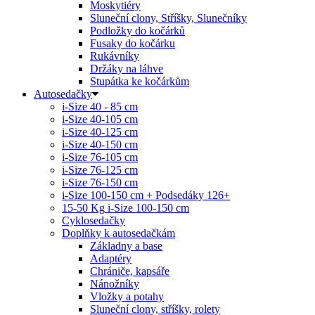
Moskytiéry
Sluneční clony, Stříšky, Slunečníky
Podložky do kočárků
Fusaky do kočárku
Rukávníky
Držáky na láhve
Stupátka ke kočárkům
Autosedačky
i-Size 40 - 85 cm
i-Size 40-105 cm
i-Size 40-125 cm
i-Size 40-150 cm
i-Size 76-105 cm
i-Size 76-125 cm
i-Size 76-150 cm
i-Size 100-150 cm + Podsedáky 126+
15-50 Kg
i-Size 100-150 cm
Cyklosedačky
Doplňky k autosedačkám
Základny a base
Adaptéry
Chrániče, kapsáře
Nánožníky
Vložky a potahy
Sluneční clony, stříšky, rolety