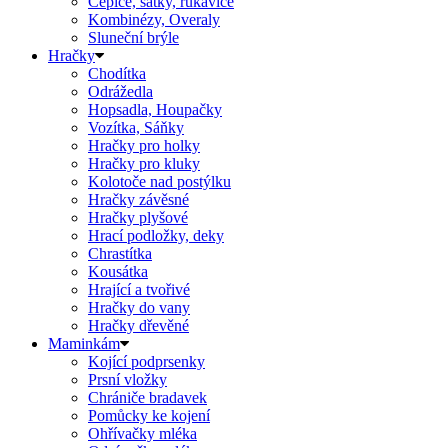
Čepice, šátky, rukavice
Kombinézy, Overaly
Sluneční brýle
Hračky
Chodítka
Odrážedla
Hopsadla, Houpačky
Vozítka, Sáňky
Hračky pro holky
Hračky pro kluky
Kolotoče nad postýlku
Hračky závěsné
Hračky plyšové
Hrací podložky, deky
Chrastítka
Kousátka
Hrající a tvořivé
Hračky do vany
Hračky dřevěné
Maminkám
Kojící podprsenky
Prsní vložky
Chrániče bradavek
Pomůcky ke kojení
Ohřívačky mléka