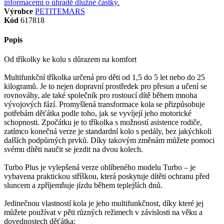
Výrobce
PETITEMARS
Kód
617818
Popis
Od tříkolky ke kolu s důrazem na komfort
Multifunkční tříkolka určená pro děti od 1,5 do 5 let nebo do 25
kilogramů. Je to nejen dopravní prostředek pro přesun a učení se
rovnováhy, ale také společník pro rostoucí dítě během mnoha
vývojových fází. Promyšlená transformace kola se přizpůsobuje
potřebám děťátka podle toho, jak se vyvíjejí jeho motorické
schopnosti. Zpočátku je to tříkolka s možností asistence rodiče,
zatímco konečná verze je standardní kolo s pedály, bez jakýchkoli
dalších podpůrných prvků. Díky takovým změnám můžete pomoci
svému dítěti naučit se jezdit na dvou kolech.
Turbo Plus je vylepšená verze oblíbeného modelu Turbo – je
vybavena praktickou stříškou, která poskytuje dítěti ochranu před
sluncem a zpříjemňuje jízdu během teplejších dnů.
Jedinečnou vlastností kola je jeho multifunkčnost, díky které jej
můžete používat v pěti různých režimech v závislosti na věku a
dovednostech děťátka: