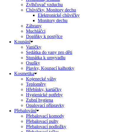
Zvlhčovač vzduchu
Chůvičky, Monitory dechu
Elektronické chůvičky
Monitory dechu
Zábrany
Muchláčci
Doplňky k postýlce
Koupání
Vaničky
Sedátka do vany pro děti
Stupátka k umyvadlu
Osušky
Plavky, Koupací kalhotky
Kosmetika
Kojenecké váhy
Teploměry
Hřebínky, kartáčky
Hygienické potřeby
Zubní hygiena
Opalovací přípravky
Přebalování
Přebalovací komody
Přebalovací pulty
Přebalovací podložky
Přebalovací tašky