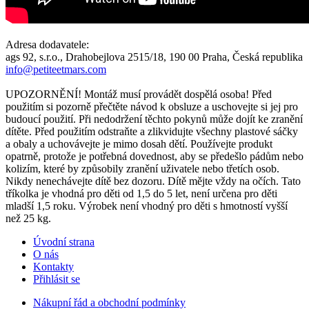
Adresa dodavatele:
ags 92, s.r.o., Drahobejlova 2515/18, 190 00 Praha, Česká republika
info@petiteetmars.com
UPOZORNĚNÍ! Montáž musí provádět dospělá osoba! Před
použitím si pozorně přečtěte návod k obsluze a uschovejte si jej pro
budoucí použití. Při nedodržení těchto pokynů může dojít ke zranění
dítěte. Před použitím odstraňte a zlikvidujte všechny plastové sáčky
a obaly a uchovávejte je mimo dosah dětí. Používejte produkt
opatrně, protože je potřebná dovednost, aby se předešlo pádům nebo
kolizím, které by způsobily zranění uživatele nebo třetích osob.
Nikdy nenechávejte dítě bez dozoru. Dítě mějte vždy na očích. Tato
tříkolka je vhodná pro děti od 1,5 do 5 let, není určena pro děti
mladší 1,5 roku. Výrobek není vhodný pro děti s hmotností vyšší
než 25 kg.
Úvodní strana
O nás
Kontakty
Přihlásit se
Nákupní řád a obchodní podmínky