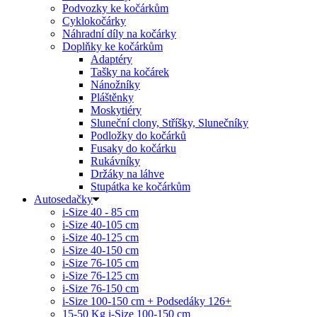
Podvozky ke kočárkům
Cyklokočárky
Náhradní díly na kočárky
Doplňky ke kočárkům
Adaptéry
Tašky na kočárek
Nánožníky
Pláštěnky
Moskytiéry
Sluneční clony, Stříšky, Slunečníky
Podložky do kočárků
Fusaky do kočárku
Rukávníky
Držáky na láhve
Stupátka ke kočárkům
Autosedačky
i-Size 40 - 85 cm
i-Size 40-105 cm
i-Size 40-125 cm
i-Size 40-150 cm
i-Size 76-105 cm
i-Size 76-125 cm
i-Size 76-150 cm
i-Size 100-150 cm + Podsedáky 126+
15-50 Kg
i-Size 100-150 cm