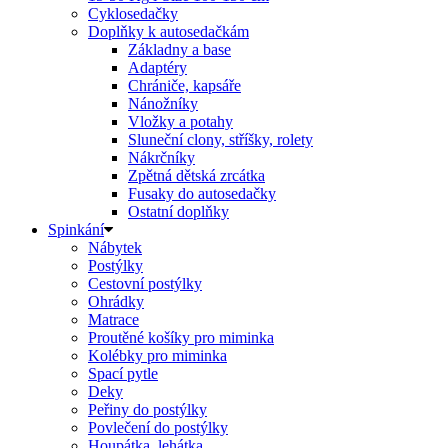
Cyklosedačky
Doplňky k autosedačkám
Základny a base
Adaptéry
Chrániče, kapsáře
Nánožníky
Vložky a potahy
Sluneční clony, stříšky, rolety
Nákrčníky
Zpětná dětská zrcátka
Fusaky do autosedačky
Ostatní doplňky
Spinkání
Nábytek
Postýlky
Cestovní postýlky
Ohrádky
Matrace
Proutěné košíky pro miminka
Kolébky pro miminka
Spací pytle
Deky
Peřiny do postýlky
Povlečení do postýlky
Houpátka, lehátka