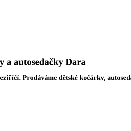
y a autosedačky Dara
iříčí. Prodáváme dětské kočárky, autosedač