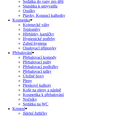
Sedátka do vany pro děti
Stupátka k umyvadlu
Osušky
Plavky, Koupací kalhotky
Kosmetika
Kojenecké váhy
Teploměry
Hřebínky, kartáčky
Hygienické potřeby
Zubní hygiena
Opalovací přípravky
Přebalování
Přebalovací komody
Přebalovací pulty
Přebalovací podložky
Přebalovací tašky
Úložné boxy
Pleny
Plenkové kalhoty
Koše na pleny a náplně
Kosmetika k přebalování
Nočníky
Sedátka na WC
Krmení
Jídelní židličky