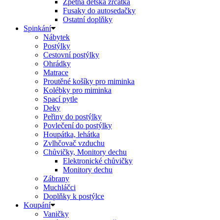
Zpětná dětská zrcátka
Fusaky do autosedačky
Ostatní doplňky
Spinkání
Nábytek
Postýlky
Cestovní postýlky
Ohrádky
Matrace
Proutěné košíky pro miminka
Kolébky pro miminka
Spací pytle
Deky
Peřiny do postýlky
Povlečení do postýlky
Houpátka, lehátka
Zvlhčovač vzduchu
Chůvičky, Monitory dechu
Elektronické chůvičky
Monitory dechu
Zábrany
Muchláčci
Doplňky k postýlce
Koupání
Vaničky