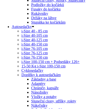
Sluneční clony, Stříšky, Slunečníky
Podložky do kočárků
Fusaky do kočárku
Rukávníky
Držáky na láhve
Stupátka ke kočárkům
Autosedačky
i-Size 40 - 85 cm
i-Size 40-105 cm
i-Size 40-125 cm
i-Size 40-150 cm
i-Size 76-105 cm
i-Size 76-125 cm
i-Size 76-150 cm
i-Size 100-150 cm + Podsedáky 126+
15-50 Kg
i-Size 100-150 cm
Cyklosedačky
Doplňky k autosedačkám
Základny a base
Adaptéry
Chrániče, kapsáře
Nánožníky
Vložky a potahy
Sluneční clony, stříšky, rolety
Nákrčníky