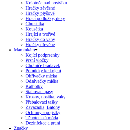
Kolotoče nad postýlku
Hračky závěsné
Hračky plyšové
Hrací podložky, deky
Chrastítka
Kousátka
Hrající a tvořivé
Hračky do vany
Hračky dřevěné
Maminkám
Kojící podprsenky
Prsní vložky
Chrániče bradavek
Pomůcky ke kojení
Ohřívačky mléka
Odsávačky mléka
Kalhotky
Stahovací pásy
Krosny, nosítka, vaky
Přebalovací tašky
Zavazadla, Batohy
Ochrany a pojistky
Těhotenská móda
Dezinfekce a praní
Značky