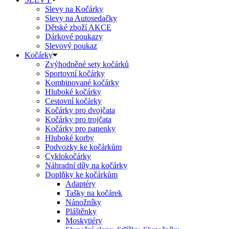
Slevy na Kočárky
Slevy na Autosedačky
Dětské zboží AKCE
Dárkové poukazy
Slevový poukaz
Kočárky
Zvýhodněné sety kočárků
Sportovní kočárky
Kombinované kočárky
Hluboké kočárky
Cestovní kočárky
Kočárky pro dvojčata
Kočárky pro trojčata
Kočárky pro panenky
Hluboké korby
Podvozky ke kočárkům
Cyklokočárky
Náhradní díly na kočárky
Doplňky ke kočárkům
Adaptéry
Tašky na kočárek
Nánožníky
Pláštěnky
Moskytiéry