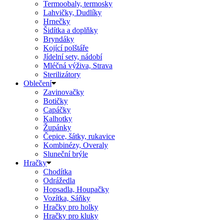
Termoobaly, termosky
Lahvičky, Dudlíky
Hrnečky
Šidítka a doplňky
Bryndáky
Kojící polštáře
Jídelní sety, nádobí
Mléčná výživa, Strava
Sterilizátory
Oblečení
Zavinovačky
Botičky
Capáčky
Kalhotky
Župánky
Čepice, šátky, rukavice
Kombinézy, Overaly
Sluneční brýle
Hračky
Chodítka
Odrážedla
Hopsadla, Houpačky
Vozítka, Sáňky
Hračky pro holky
Hračky pro kluky