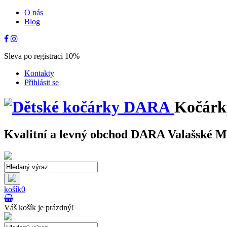
O nás
Blog
Sleva po registraci 10%
Kontakty
Přihlásit se
Kočárk
Kvalitní a levný obchod DARA Valašské Mez
košík
0
Váš košík je prázdný!