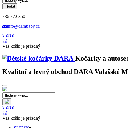
Hledat
736 772 350
info@darababy.cz
košík
0
Váš košík je prázdný!
Kočárky a autose
Kvalitní a levný obchod DARA Valašské Mez
Toggle
navigation
košík
0
Váš košík je prázdný!
SLEVY