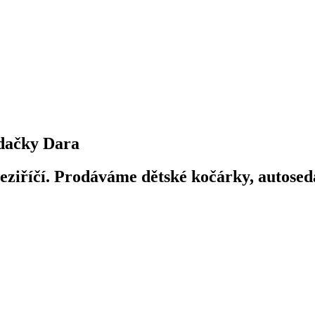
dačky Dara
iříčí. Prodáváme dětské kočárky, autosedač