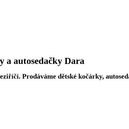
y a autosedačky Dara
iříčí. Prodáváme dětské kočárky, autosedač