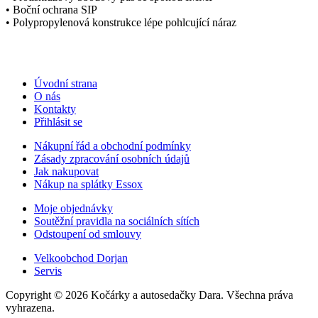
• Boční ochrana SIP
• Polypropylenová konstrukce lépe pohlcující náraz
Úvodní strana
O nás
Kontakty
Přihlásit se
Nákupní řád a obchodní podmínky
Zásady zpracování osobních údajů
Jak nakupovat
Nákup na splátky Essox
Moje objednávky
Soutěžní pravidla na sociálních sítích
Odstoupení od smlouvy
Velkoobchod Dorjan
Servis
Copyright © 2026 Kočárky a autosedačky Dara. Všechna práva
vyhrazena.