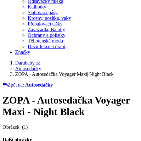
Odsávačky mléka
Kalhotky
Stahovací pásy
Krosny, nosítka, vaky
Přebalovací tašky
Zavazadla, Batohy
Ochrany a pojistky
Těhotenská móda
Dezinfekce a praní
Značky
Darababy.cz
Autosedačky
ZOPA - Autosedačka Voyager Maxi| Night Black
Zpět na:
Autosedačky
ZOPA - Autosedačka Voyager
Maxi - Night Black
Obrázek_(1)
Další obrázky