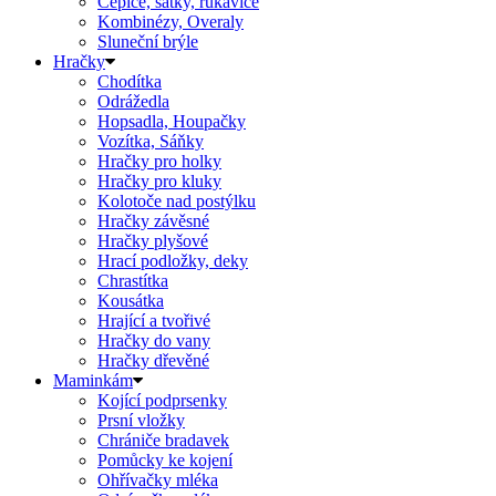
Čepice, šátky, rukavice
Kombinézy, Overaly
Sluneční brýle
Hračky
Chodítka
Odrážedla
Hopsadla, Houpačky
Vozítka, Sáňky
Hračky pro holky
Hračky pro kluky
Kolotoče nad postýlku
Hračky závěsné
Hračky plyšové
Hrací podložky, deky
Chrastítka
Kousátka
Hrající a tvořivé
Hračky do vany
Hračky dřevěné
Maminkám
Kojící podprsenky
Prsní vložky
Chrániče bradavek
Pomůcky ke kojení
Ohřívačky mléka