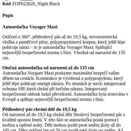
Kód
ZOP022620_Night Black
Popis
Autosedačka Voyager Maxi
Otáčení o 360°, pětibodový pás až do 19,5 kg, novorozenecká
vložka z paměťové pěny, polypropylenový korpus, který ještě lépe
pohlcuje náraz – to je autosedačka Voyager Maxi. Splňující
nejnovější bezpečnostní normu i-Size. Vhodná od narození do 135
cm.
Otočná autosedačka od narození až do 135 cm
Autosedačka Voygaer Maxi poskytne maximální bezpečí vašim
dětem na cestách. Konstrukce je vyrobená z polypropylenu, který
ještě lépe pohlcuje energii nárazu. Po stranách je navíc integrovaná
ochrana SIP, která chrání při bočním nárazu. Integrovaný
bezpečnostní oblouk brání převrácení. Autosedačka byla testována v
Evropě a splňuje nejnovější bezpečnostní normu i-Size.
Pětibodový pás chrání dítě do 19,5 kg
Od narození až do 19,5 kg chrání děti 5bodový bezpečnostní pás s
kvalitní sponou Immi. V této fázi se autosedačka poutá pomocí
isofixu a opěrné nohy. Děti mohou jezdit proti směru jízdy až do
105 cm. Díky otáčení lze od 76 cm zvolit také jízdu po směru. Až