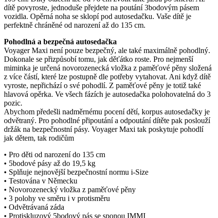
dítě povyroste, jednoduše přejdete na poutání 3bodovým pásem
vozidla. Opěrná noha se sklopí pod autosedačku. Vaše dítě je
perfektně chráněné od narození až do 135 cm.
Pohodlná a bezpečná autosedačka
Voyager Maxi není pouze bezpečný, ale také maximálně pohodlný.
Dokonale se přizpůsobí tomu, jak děťátko roste. Pro nejmenší
miminka je určená novorozenecká vložka z paměťové pěny složená
z více částí, které lze postupně dle potřeby vytahovat. Ani když dítě
vyroste, nepřichází o své pohodlí. Z paměťové pěny je totiž také
hlavová opěrka. Ve všech fázích je autosedačka polohovatelná do 3
pozic.
Abychom předešli nadměrnému pocení dětí, korpus autosedačky je
odvětraný. Pro pohodlné připoutání a odpoutání dítěte pak poslouží
držák na bezpečnostní pásy. Voyager Maxi tak poskytuje pohodlí
jak dětem, tak rodičům
• Pro děti od narození do 135 cm
• 5bodové pásy až do 19,5 kg
• Splňuje nejnovější bezpečnostní normu i-Size
• Testována v Německu
• Novorozenecký vložka z paměťové pěny
• 3 polohy ve směru i v protisměru
• Odvětrávaná záda
• Protiskluzový 5bodový pás se sponou IMMI