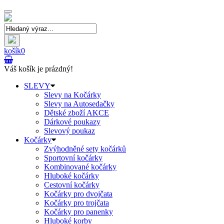
Toggle
navigation
košík
0
Váš košík je prázdný!
SLEVY
Slevy na Kočárky
Slevy na Autosedačky
Dětské zboží AKCE
Dárkové poukazy
Slevový poukaz
Kočárky
Zvýhodněné sety kočárků
Sportovní kočárky
Kombinované kočárky
Hluboké kočárky
Cestovní kočárky
Kočárky pro dvojčata
Kočárky pro trojčata
Kočárky pro panenky
Hluboké korby