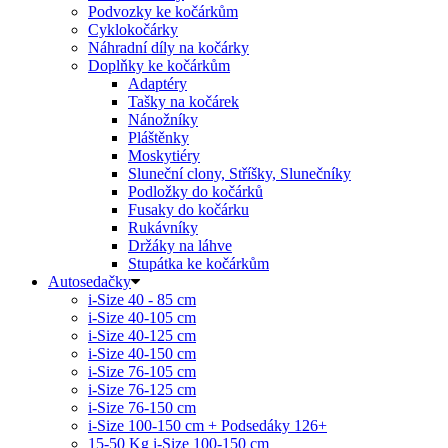
Podvozky ke kočárkům
Cyklokočárky
Náhradní díly na kočárky
Doplňky ke kočárkům
Adaptéry
Tašky na kočárek
Nánožníky
Pláštěnky
Moskytiéry
Sluneční clony, Stříšky, Slunečníky
Podložky do kočárků
Fusaky do kočárku
Rukávníky
Držáky na láhve
Stupátka ke kočárkům
Autosedačky
i-Size 40 - 85 cm
i-Size 40-105 cm
i-Size 40-125 cm
i-Size 40-150 cm
i-Size 76-105 cm
i-Size 76-125 cm
i-Size 76-150 cm
i-Size 100-150 cm + Podsedáky 126+
15-50 Kg
i-Size 100-150 cm