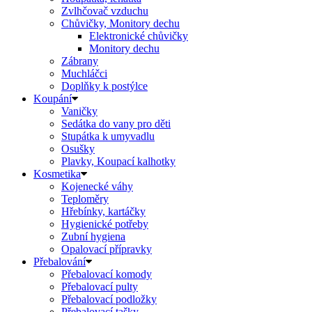
Zvlhčovač vzduchu
Chůvičky, Monitory dechu
Elektronické chůvičky
Monitory dechu
Zábrany
Muchláčci
Doplňky k postýlce
Koupání
Vaničky
Sedátka do vany pro děti
Stupátka k umyvadlu
Osušky
Plavky, Koupací kalhotky
Kosmetika
Kojenecké váhy
Teploměry
Hřebínky, kartáčky
Hygienické potřeby
Zubní hygiena
Opalovací přípravky
Přebalování
Přebalovací komody
Přebalovací pulty
Přebalovací podložky
Přebalovací tašky