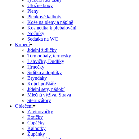
Úložné boxy
Pleny
Plenkové kalhoty
Koše na pleny a náplně
Kosmetika k přebalování
Nočníky
Sedátka na WC
Krmení
Jídelní židličky
Termoobaly, termosky
Lahvičky, Dudlíky
Hrnečky
Šidítka a doplňky
Bryndáky
Kojící polštáře
Jídelní sety, nádobí
Mléčná výživa, Strava
Sterilizátory
Oblečení
Zavinovačky
Botičky
Capáčky
Kalhotky
Župánky