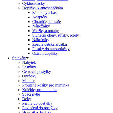
Cyklosedačky
Doplňky k autosedačkám
Základny a base
Adaptéry
Chrániče, kapsáře
Nánožníky
Vložky a potahy
Sluneční clony, stříšky, rolety
Nákrčníky
Zpětná dětská zrcátka
Fusaky do autosedačky
Ostatní doplňky
Spinkání
Nábytek
Postýlky
Cestovní postýlky
Ohrádky
Matrace
Proutěné košíky pro miminka
Kolébky pro miminka
Spací pytle
Deky
Peřiny do postýlky
Povlečení do postýlky
Houpátka, lehátka