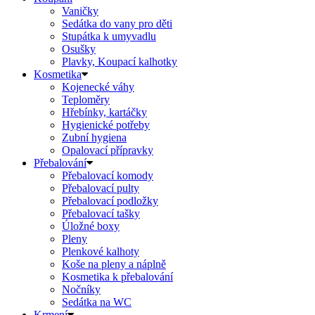
Vaničky
Sedátka do vany pro děti
Stupátka k umyvadlu
Osušky
Plavky, Koupací kalhotky
Kosmetika
Kojenecké váhy
Teploměry
Hřebínky, kartáčky
Hygienické potřeby
Zubní hygiena
Opalovací přípravky
Přebalování
Přebalovací komody
Přebalovací pulty
Přebalovací podložky
Přebalovací tašky
Úložné boxy
Pleny
Plenkové kalhoty
Koše na pleny a náplně
Kosmetika k přebalování
Nočníky
Sedátka na WC
Krmení