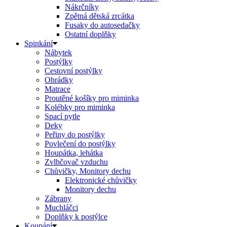
Nákrčníky
Zpětná dětská zrcátka
Fusaky do autosedačky
Ostatní doplňky
Spinkání
Nábytek
Postýlky
Cestovní postýlky
Ohrádky
Matrace
Proutěné košíky pro miminka
Kolébky pro miminka
Spací pytle
Deky
Peřiny do postýlky
Povlečení do postýlky
Houpátka, lehátka
Zvlhčovač vzduchu
Chůvičky, Monitory dechu
Elektronické chůvičky
Monitory dechu
Zábrany
Muchláčci
Doplňky k postýlce
Koupání