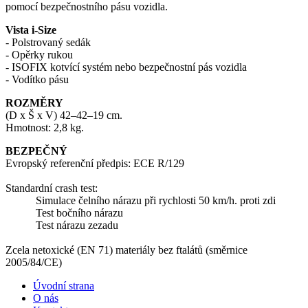
pomocí bezpečnostního pásu vozidla.
Vista i-Size
- Polstrovaný sedák
- Opěrky rukou
- ISOFIX kotvící systém nebo bezpečnostní pás vozidla
- Vodítko pásu
ROZMĚRY
(D x Š x V) 42–42–19 cm.
Hmotnost: 2,8 kg.
BEZPEČNÝ
Evropský referenční předpis: ECE R/129
Standardní crash test:
Simulace čelního nárazu při rychlosti 50 km/h. proti zdi
Test bočního nárazu
Test nárazu zezadu
Zcela netoxické (EN 71) materiály bez ftalátů (směrnice
2005/84/CE)
Úvodní strana
O nás