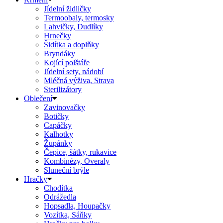
Jídelní židličky
Termoobaly, termosky
Lahvičky, Dudlíky
Hrnečky
Šidítka a doplňky
Bryndáky
Kojící polštáře
Jídelní sety, nádobí
Mléčná výživa, Strava
Sterilizátory
Oblečení
Zavinovačky
Botičky
Capáčky
Kalhotky
Župánky
Čepice, šátky, rukavice
Kombinézy, Overaly
Sluneční brýle
Hračky
Chodítka
Odrážedla
Hopsadla, Houpačky
Vozítka, Sáňky