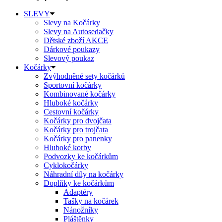
SLEVY
Slevy na Kočárky
Slevy na Autosedačky
Dětské zboží AKCE
Dárkové poukazy
Slevový poukaz
Kočárky
Zvýhodněné sety kočárků
Sportovní kočárky
Kombinované kočárky
Hluboké kočárky
Cestovní kočárky
Kočárky pro dvojčata
Kočárky pro trojčata
Kočárky pro panenky
Hluboké korby
Podvozky ke kočárkům
Cyklokočárky
Náhradní díly na kočárky
Doplňky ke kočárkům
Adaptéry
Tašky na kočárek
Nánožníky
Pláštěnky