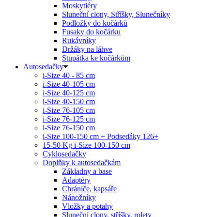
Moskytiéry
Sluneční clony, Stříšky, Slunečníky
Podložky do kočárků
Fusaky do kočárku
Rukávníky
Držáky na láhve
Stupátka ke kočárkům
Autosedačky
i-Size 40 - 85 cm
i-Size 40-105 cm
i-Size 40-125 cm
i-Size 40-150 cm
i-Size 76-105 cm
i-Size 76-125 cm
i-Size 76-150 cm
i-Size 100-150 cm + Podsedáky 126+
15-50 Kg
i-Size 100-150 cm
Cyklosedačky
Doplňky k autosedačkám
Základny a base
Adaptéry
Chrániče, kapsáře
Nánožníky
Vložky a potahy
Sluneční clony, stříšky, rolety