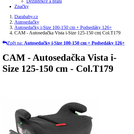
Dezinfekce a praní
Značky
Darababy.cz
Autosedačky
Autosedačky i-Size 100-150 cm + Podsedáky 126+
CAM - Autosedačka Vista i-Size 125-150 cm| Col.T179
Zpět na:
Autosedačky i-Size 100-150 cm + Podsedáky 126+
CAM - Autosedačka Vista i-
Size 125-150 cm - Col.T179