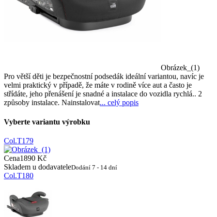
Obrázek_(1)
Pro větší děti je bezpečnostní podsedák ideální variantou, navíc je
velmi praktický v případě, že máte v rodině více aut a často je
střídáte, jeho přenášení je snadné a instalace do vozidla rychlá.. 2
způsoby instalace. Nainstalovat
... celý popis
Vyberte variantu výrobku
Col.T179
Cena
1890 Kč
Skladem u dodavatele
Dodání 7 - 14 dní
Col.T180