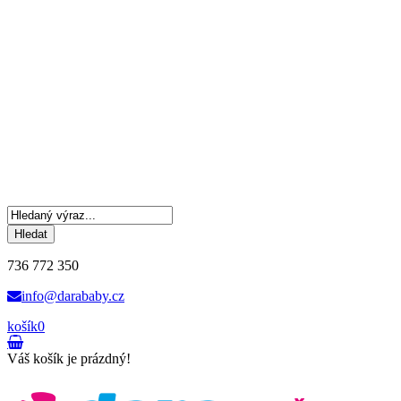
Hledat
736 772 350
info@darababy.cz
košík
0
Váš košík je prázdný!