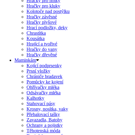
Hračky pro holky
Hračky pro kluky
Kolotoče nad postýlku
Hračky závěsné
Hračky plyšové
Hrací podložky, deky
Chrastítka
Kousátka
Hrající a tvořivé
Hračky do vany
Hračky dřevěné
Maminkám
Kojící podprsenky
Prsní vložky
Chrániče bradavek
Pomůcky ke kojení
Ohřívačky mléka
Odsávačky mléka
Kalhotky
Stahovací pásy
Krosny, nosítka, vaky
Přebalovací tašky
Zavazadla, Batohy
Ochrany a pojistky
Těhotenská móda