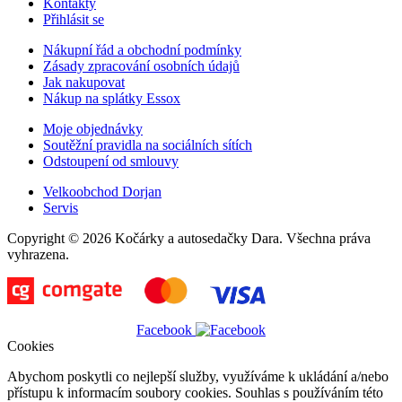
Kontakty
Přihlásit se
Nákupní řád a obchodní podmínky
Zásady zpracování osobních údajů
Jak nakupovat
Nákup na splátky Essox
Moje objednávky
Soutěžní pravidla na sociálních sítích
Odstoupení od smlouvy
Velkoobchod Dorjan
Servis
Copyright © 2026 Kočárky a autosedačky Dara. Všechna práva
vyhrazena.
Facebook
Cookies
Abychom poskytli co nejlepší služby, využíváme k ukládání a/nebo
přístupu k informacím soubory cookies. Souhlas s používáním této