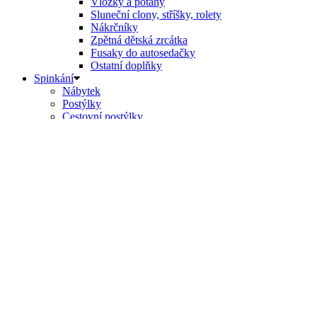
Vložky a potahy
Sluneční clony, stříšky, rolety
Nákrčníky
Zpětná dětská zrcátka
Fusaky do autosedačky
Ostatní doplňky
Spinkání
Nábytek
Postýlky
Cestovní postýlky
Ohrádky
Matrace
Proutěné košíky pro miminka
Kolébky pro miminka
Spací pytle
Deky
Peřiny do postýlky
Povlečení do postýlky
Houpátka, lehátka
Zvlhčovač vzduchu
Chůvičky, Monitory dechu
Elektronické chůvičky
Monitory dechu
Zábrany
Muchláčci