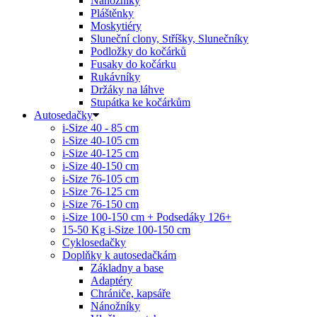
Nánožníky
Pláštěnky
Moskytiéry
Sluneční clony, Stříšky, Slunečníky
Podložky do kočárků
Fusaky do kočárku
Rukávníky
Držáky na láhve
Stupátka ke kočárkům
Autosedačky
i-Size 40 - 85 cm
i-Size 40-105 cm
i-Size 40-125 cm
i-Size 40-150 cm
i-Size 76-105 cm
i-Size 76-125 cm
i-Size 76-150 cm
i-Size 100-150 cm + Podsedáky 126+
15-50 Kg
i-Size 100-150 cm
Cyklosedačky
Doplňky k autosedačkám
Základny a base
Adaptéry
Chrániče, kapsáře
Nánožníky