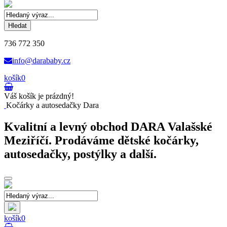
Hledat
736 772 350
info@darababy.cz
košík
0
Váš košík je prázdný!
Kočárky a autosedačky Dara
Kvalitní a levný obchod DARA Valašské
Meziříčí. Prodáváme dětské kočárky,
autosedačky, postýlky a další.
Toggle
navigation
košík
0