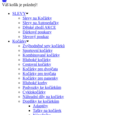
Váš košík je prázdný!
SLEVY
Slevy na Kočárky
Slevy na Autosedačky
Dětské zboží AKCE
Dárkové poukazy
Slevový poukaz
Kočárky
Zvýhodněné sety kočárků
Sportovní kočárky
Kombinované kočárky
Hluboké kočárky
Cestovní kočárky
Kočárky pro dvojčata
Kočárky pro trojčata
Kočárky pro panenky
Hluboké korby
Podvozky ke kočárkům
Cyklokočárky
Náhradní díly na kočárky
Doplňky ke kočárkům
Adaptéry
Tašky na kočárek