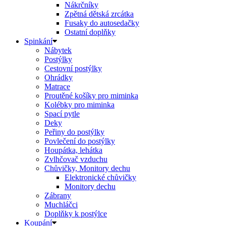
Nákrčníky
Zpětná dětská zrcátka
Fusaky do autosedačky
Ostatní doplňky
Spinkání
Nábytek
Postýlky
Cestovní postýlky
Ohrádky
Matrace
Proutěné košíky pro miminka
Kolébky pro miminka
Spací pytle
Deky
Peřiny do postýlky
Povlečení do postýlky
Houpátka, lehátka
Zvlhčovač vzduchu
Chůvičky, Monitory dechu
Elektronické chůvičky
Monitory dechu
Zábrany
Muchláčci
Doplňky k postýlce
Koupání