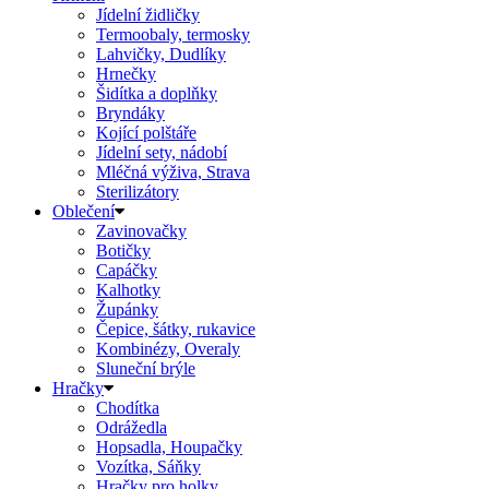
Jídelní židličky
Termoobaly, termosky
Lahvičky, Dudlíky
Hrnečky
Šidítka a doplňky
Bryndáky
Kojící polštáře
Jídelní sety, nádobí
Mléčná výživa, Strava
Sterilizátory
Oblečení
Zavinovačky
Botičky
Capáčky
Kalhotky
Župánky
Čepice, šátky, rukavice
Kombinézy, Overaly
Sluneční brýle
Hračky
Chodítka
Odrážedla
Hopsadla, Houpačky
Vozítka, Sáňky
Hračky pro holky