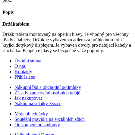
pro...
Popis
Držáktabletu
Držák tabletu montovaný na opěrku hlavy. Je vhodný pro všechny
iPady a tablety. Držák je vybaven zrcadlem za průhlednou folií
kryjící dotykový displejem. Je vybaven otvory pro nabíjecí kabely a
sluchátka. K opěrce hlavy se bezpečně váže popruhy.
Úvodní strana
O nás
Kontakty
Přihlásit se
Nákupní řád a obchodní podmínky
Zásady zpracování osobních údajů
Jak nakupovat
Nákup na splátky Essox
Moje objednávky
Soutěžní pravidla na sociálních sítích
Odstoupení od smlouvy
Velkoobchod Dorjan