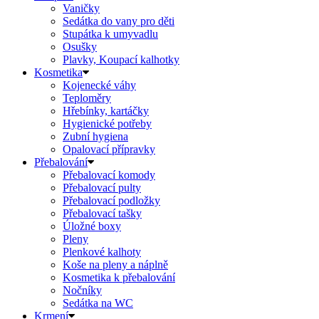
Vaničky
Sedátka do vany pro děti
Stupátka k umyvadlu
Osušky
Plavky, Koupací kalhotky
Kosmetika
Kojenecké váhy
Teploměry
Hřebínky, kartáčky
Hygienické potřeby
Zubní hygiena
Opalovací přípravky
Přebalování
Přebalovací komody
Přebalovací pulty
Přebalovací podložky
Přebalovací tašky
Úložné boxy
Pleny
Plenkové kalhoty
Koše na pleny a náplně
Kosmetika k přebalování
Nočníky
Sedátka na WC
Krmení