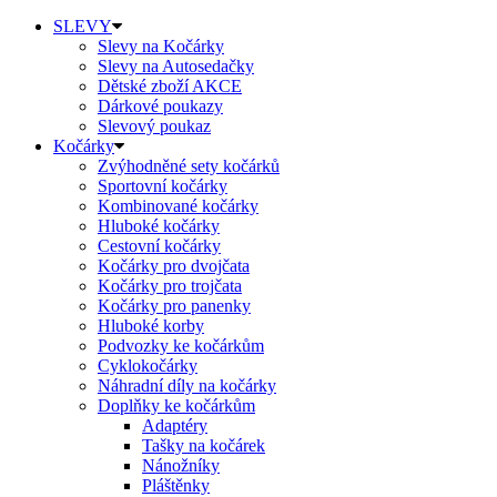
SLEVY
Slevy na Kočárky
Slevy na Autosedačky
Dětské zboží AKCE
Dárkové poukazy
Slevový poukaz
Kočárky
Zvýhodněné sety kočárků
Sportovní kočárky
Kombinované kočárky
Hluboké kočárky
Cestovní kočárky
Kočárky pro dvojčata
Kočárky pro trojčata
Kočárky pro panenky
Hluboké korby
Podvozky ke kočárkům
Cyklokočárky
Náhradní díly na kočárky
Doplňky ke kočárkům
Adaptéry
Tašky na kočárek
Nánožníky
Pláštěnky