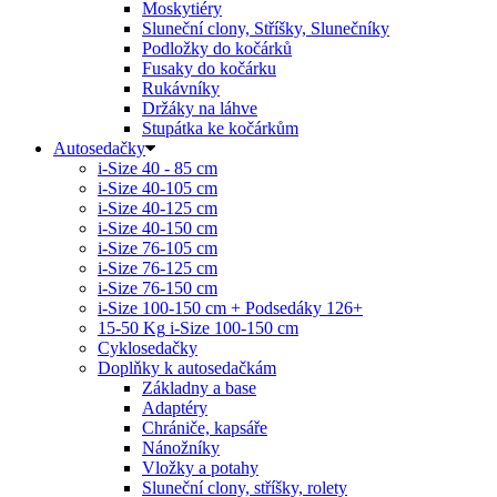
Moskytiéry
Sluneční clony, Stříšky, Slunečníky
Podložky do kočárků
Fusaky do kočárku
Rukávníky
Držáky na láhve
Stupátka ke kočárkům
Autosedačky
i-Size 40 - 85 cm
i-Size 40-105 cm
i-Size 40-125 cm
i-Size 40-150 cm
i-Size 76-105 cm
i-Size 76-125 cm
i-Size 76-150 cm
i-Size 100-150 cm + Podsedáky 126+
15-50 Kg
i-Size 100-150 cm
Cyklosedačky
Doplňky k autosedačkám
Základny a base
Adaptéry
Chrániče, kapsáře
Nánožníky
Vložky a potahy
Sluneční clony, stříšky, rolety