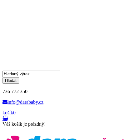
Hledat
736 772 350
info@darababy.cz
košík
0
Váš košík je prázdný!