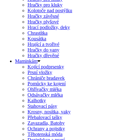
Hračky pro kluky
Kolotoče nad postýlku
Hračky závěsné
Hračky plyšové
Hrací podložky, deky
Chrastítka
Kousátka
Hrající a tvořivé
Hračky do vany
Hračky dřevěné
Maminkám
Kojící podprsenky
Prsní vložky
Chrániče bradavek
Pomůcky ke kojení
Ohřívačky mléka
Odsávačky mléka
Kalhotky
Stahovací pásy
Krosny, nosítka, vaky
Přebalovací tašky
Zavazadla, Batohy
Ochrany a pojistky
Těhotenská móda
Dezinfekce a praní