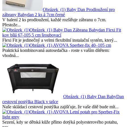
Obrázek_(1)
Baby Dan Prodloužení pro
zábrany Babydan 2 ks á 7cm černé
V balení 2 ks prodloužení, každé rozšiřuje zábranu o 7cm.
Přestože...
Obrázek_(1)
Baby Dan Zábrana Babydan Flexi Fit
kov bílá 67-105,5 cm šroubovací
Flexi Fit je jedinečný a velmi flexibilní instalační systém, který...
Obrázek_(1)
AVOVA Sperber-fix 40–105 cm
Praktická kombinovaná autosedačka - roste s vaším dítětem:
vhodná...
Obrázek_(1)
Baby Dan BabyDan
cestovní postýlka Black v tašce
Naše skládací cestovní postýlka zajišťuje, že vaše dítě bude mít...
Obrázek_(1)
AVOVA Letní potah pro Sperber-Fix
light grey
Sezení, kdy se dětská kůže přímo dotýká polyesterového potahu,