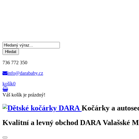
Hledat
736 772 350
info@darababy.cz
košík
0
Váš košík je prázdný!
Kočárky a autose
Kvalitní a levný obchod DARA Valašské Mez