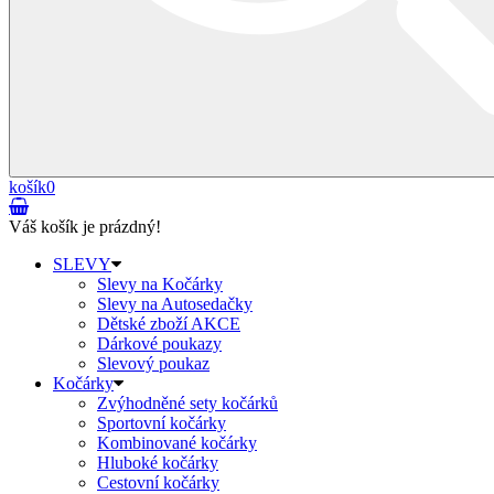
košík
0
Váš košík je prázdný!
SLEVY
Slevy na Kočárky
Slevy na Autosedačky
Dětské zboží AKCE
Dárkové poukazy
Slevový poukaz
Kočárky
Zvýhodněné sety kočárků
Sportovní kočárky
Kombinované kočárky
Hluboké kočárky
Cestovní kočárky