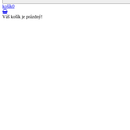
košík
0
Váš košík je prázdný!