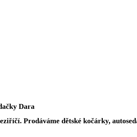
dačky Dara
iříčí. Prodáváme dětské kočárky, autosedač