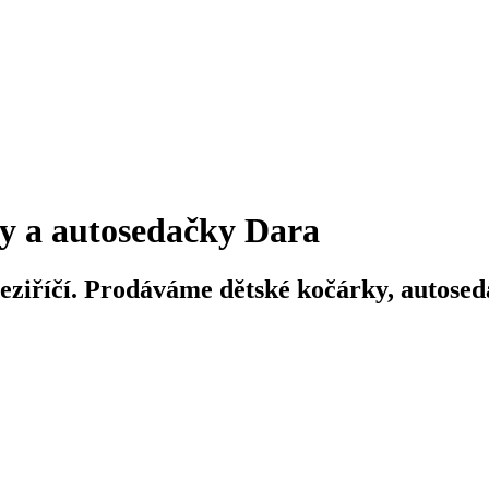
y a autosedačky Dara
iříčí. Prodáváme dětské kočárky, autosedač