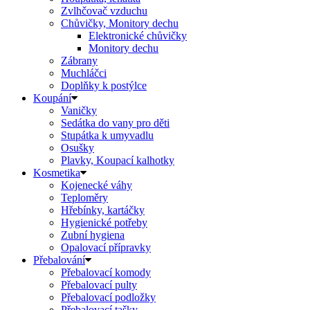
Zvlhčovač vzduchu
Chůvičky, Monitory dechu
Elektronické chůvičky
Monitory dechu
Zábrany
Muchláčci
Doplňky k postýlce
Koupání
Vaničky
Sedátka do vany pro děti
Stupátka k umyvadlu
Osušky
Plavky, Koupací kalhotky
Kosmetika
Kojenecké váhy
Teploměry
Hřebínky, kartáčky
Hygienické potřeby
Zubní hygiena
Opalovací přípravky
Přebalování
Přebalovací komody
Přebalovací pulty
Přebalovací podložky
Přebalovací tašky