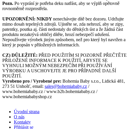
Pozn.
Po vyprání je potřeba deku natřást, aby se výplň opětovně
rovnoměrně rozprostřela.
UPOZORNĚNÍ: NIKDY
nenechávejte dítě bez dozoru. Udržujte
mimo dosah tepelných zdrojů. Ujistěte se, zda nehrozí, aby se zipy,
patentky, poutka aj. části nedostaly do dětských úst a že žádná část
produktu nezakrývá obličej dítěte, hrozí nebezpečí udušení.
Nepoužívejte výrobek jiným způsobem, než pro který byl navržen a
který je popsán v přiložených informacích.
CZ) DŮLEŽITÉ:
PŘED POUŽITÍM SI POZORNĚ PŘEČTĚTE
PŘILOŽENÉ INFORMACE K POUŽITÍ, ABYSTE SE
VYHNULI MOŽNÝM NEBEZPEČÍM PŘI POUŽÍVÁNÍ
VÝROBKU A USCHOVEJTE JE PRO PŘÍPADNÉ DALŠÍ
POUŽITÍ.
Vyrobeno pro / Vyrobené pre:
Bohemia Baby s.r.o., Lidická 481,
273 51 Unhošť, email:
sales@bohemiababy.cz
/
www.bohemiababy.cz / www.b2b.bohemiababy.cz /
www.bohemiababyshop.cz
Úvodní strana
O nás
Kontakty
Přihlásit se