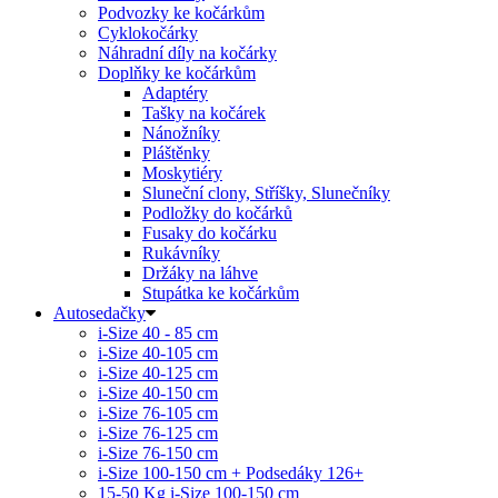
Podvozky ke kočárkům
Cyklokočárky
Náhradní díly na kočárky
Doplňky ke kočárkům
Adaptéry
Tašky na kočárek
Nánožníky
Pláštěnky
Moskytiéry
Sluneční clony, Stříšky, Slunečníky
Podložky do kočárků
Fusaky do kočárku
Rukávníky
Držáky na láhve
Stupátka ke kočárkům
Autosedačky
i-Size 40 - 85 cm
i-Size 40-105 cm
i-Size 40-125 cm
i-Size 40-150 cm
i-Size 76-105 cm
i-Size 76-125 cm
i-Size 76-150 cm
i-Size 100-150 cm + Podsedáky 126+
15-50 Kg
i-Size 100-150 cm