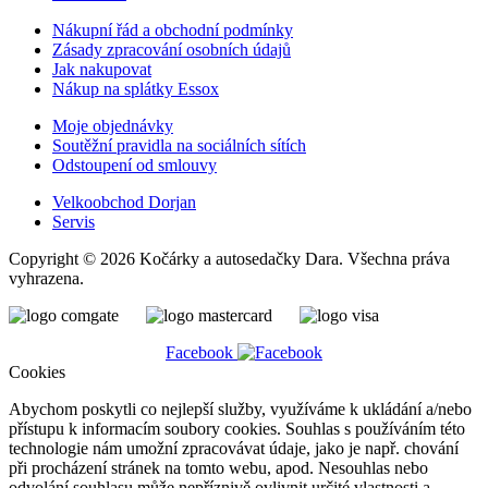
Nákupní řád a obchodní podmínky
Zásady zpracování osobních údajů
Jak nakupovat
Nákup na splátky Essox
Moje objednávky
Soutěžní pravidla na sociálních sítích
Odstoupení od smlouvy
Velkoobchod Dorjan
Servis
Copyright © 2026 Kočárky a autosedačky Dara. Všechna práva
vyhrazena.
Facebook
Cookies
Abychom poskytli co nejlepší služby, využíváme k ukládání a/nebo
přístupu k informacím soubory cookies. Souhlas s používáním této
technologie nám umožní zpracovávat údaje, jako je např. chování
při procházení stránek na tomto webu, apod. Nesouhlas nebo
odvolání souhlasu může nepříznivě ovlivnit určité vlastnosti a