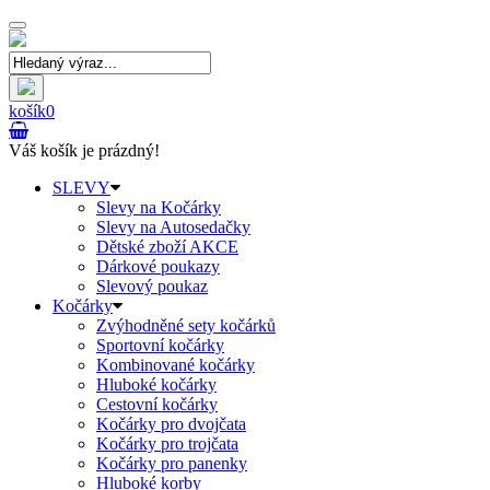
Toggle
navigation
košík
0
Váš košík je prázdný!
SLEVY
Slevy na Kočárky
Slevy na Autosedačky
Dětské zboží AKCE
Dárkové poukazy
Slevový poukaz
Kočárky
Zvýhodněné sety kočárků
Sportovní kočárky
Kombinované kočárky
Hluboké kočárky
Cestovní kočárky
Kočárky pro dvojčata
Kočárky pro trojčata
Kočárky pro panenky
Hluboké korby