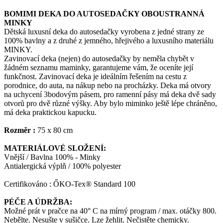
BOMIMI DEKA DO AUTOSEDAČKY OBOUSTRANNÁ
MINKY
Dětská luxusní deka do autosedačky vyrobena z jedné strany ze
100% bavlny a z druhé z jemného, hřejivého a luxusního materiálu
MINKY.
Zavinovací deka (nejen) do autosedačky by neměla chybět v
žádném seznamu maminky, garantujeme vám, že oceníte její
funkčnost. Zavinovací deka je ideálním řešením na cestu z
porodnice, do auta, na nákup nebo na procházky. Deka má otvory
na uchycení 3bodovým pásem, pro ramenní pásy má deka dvě sady
otvorů pro dvě různé výšky. Aby bylo miminko ještě lépe chráněno,
má deka praktickou kapucku.
Rozměr :
75 x 80 cm
MATERIÁLOVÉ SLOŽENÍ:
Vnější / Bavlna 100% - Minky
Antialergická výplň / 100% polyester
Certifikováno : ŐKO-Tex® Standard 100
PÉČE A ÚDRŽBA:
Možné prát v pračce na 40° C na mírný program / max. otáčky 800.
Nebělte. Nesušte v sušičce. Lze žehlit. Nečistěte chemicky.