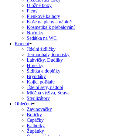
Úložné boxy
Pleny
Plenkové kalhoty
Koše na pleny a náplně
Kosmetika k přebalování
Nočníky
Sedátka na WC
Krmení
Jídelní židličky
Termoobaly, termosky
Lahvičky, Dudlíky
Hrnečky
Šidítka a doplňky
Bryndáky
Kojící polštáře
Jídelní sety, nádobí
Mléčná výživa, Strava
Sterilizátory
Oblečení
Zavinovačky
Botičky
Capáčky
Kalhotky
Župánky