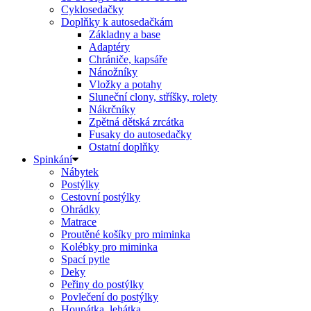
Cyklosedačky
Doplňky k autosedačkám
Základny a base
Adaptéry
Chrániče, kapsáře
Nánožníky
Vložky a potahy
Sluneční clony, stříšky, rolety
Nákrčníky
Zpětná dětská zrcátka
Fusaky do autosedačky
Ostatní doplňky
Spinkání
Nábytek
Postýlky
Cestovní postýlky
Ohrádky
Matrace
Proutěné košíky pro miminka
Kolébky pro miminka
Spací pytle
Deky
Peřiny do postýlky
Povlečení do postýlky
Houpátka, lehátka