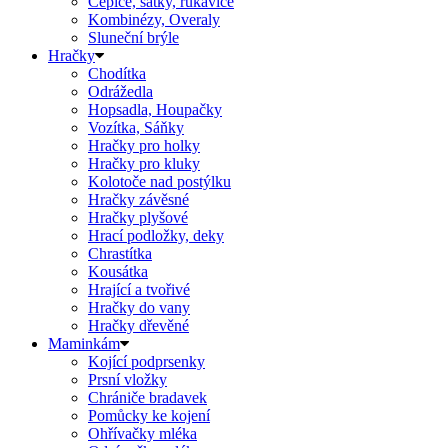
Čepice, šátky, rukavice
Kombinézy, Overaly
Sluneční brýle
Hračky
Chodítka
Odrážedla
Hopsadla, Houpačky
Vozítka, Sáňky
Hračky pro holky
Hračky pro kluky
Kolotoče nad postýlku
Hračky závěsné
Hračky plyšové
Hrací podložky, deky
Chrastítka
Kousátka
Hrající a tvořivé
Hračky do vany
Hračky dřevěné
Maminkám
Kojící podprsenky
Prsní vložky
Chrániče bradavek
Pomůcky ke kojení
Ohřívačky mléka