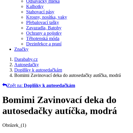
Odsávačky mléka
Kalhotky
Stahovací pásy
Krosny, nosítka, vaky
Přebalovací tašky
Zavazadla, Batohy
Ochrany a pojistky
Těhotenská móda
Dezinfekce a praní
Značky
Darababy.cz
Autosedačky
Doplňky k autosedačkám
Bomimi Zavinovací deka do autosedačky autíčka, modrá
Zpět na:
Doplňky k autosedačkám
Bomimi Zavinovací deka do
autosedačky autíčka, modrá
Obrázek_(1)