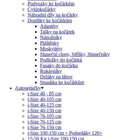
Podvozky ke kočárkům
Cyklokočárky
Náhradní díly na kočárky
Doplňky ke kočárkům
Adaptéry
Tašky na kočárek
Nánožníky
Pláštěnky
Moskytiéry
Sluneční clony, Stříšky, Slunečníky
Podložky do kočárků
Fusaky do kočárku
Rukávníky
Držáky na láhve
Stupátka ke kočárkům
Autosedačky
i-Size 40 - 85 cm
i-Size 40-105 cm
i-Size 40-125 cm
i-Size 40-150 cm
i-Size 76-105 cm
i-Size 76-125 cm
i-Size 76-150 cm
i-Size 100-150 cm + Podsedáky 126+
15-50 Kg
i-Size 100-150 cm