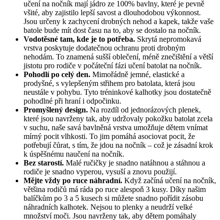
učení na nočník mají jádro ze 100% bavlny, které je pevně
všité, aby zajistilo lepší savost a dlouhodobou výkonnost.
Jsou určeny k zachycení drobných nehod a kapek, takže vaše
batole bude mít dost času na to, aby se dostalo na nočník.
Vodotěsné tam, kde je to potřeba.
Skrytá nepromokavá
vrstva poskytuje dodatečnou ochranu proti drobným
nehodám. To znamená sušší oblečení, méně znečištění a větší
jistotu pro rodiče v počáteční fázi učení batolat na nočník.
Pohodlí po celý den.
Mimořádně jemné, elastické a
prodyšné, s vylepšeným střihem pro batolata, která jsou
neustále v pohybu. Tyto tréninkové kalhotky jsou dostatečně
pohodlné při hraní i odpočinku.
Promyšlený design.
Na rozdíl od jednorázových plenek,
které jsou navrženy tak, aby udržovaly pokožku batolat zcela
v suchu, naše savá bavlněná vrstva umožňuje dětem vnímat
mírný pocit vlhkosti. To jim pomáhá asociovat pocit, že
potřebují čůrat, s tím, že jdou na nočník – což je zásadní krok
k úspěšnému naučení na nočník.
Bez starostí.
Malé ručičky je snadno natáhnou a stáhnou a
rodiče je snadno vyperou, vysuší a znovu použijí.
Mějte vždy po ruce náhradní.
Když začíná učení na nočník,
většina rodičů má ráda po ruce alespoň 3 kusy. Díky našim
balíčkům po 3 a 5 kusech si můžete snadno pořídit zásobu
náhradních kalhotek. Nejsou to plenky a neudrží velké
množství moči. Jsou navrženy tak, aby dětem pomáhaly