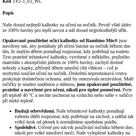
Kód
TP2-3_03_WL
Popis
Naše dosud nejlepší kalhotky na učení na nočník. Pevně všité jádro
ze 100% bavlny pro lepší savost a náš dosud nejpohodlnější střih.
Opakovaně použitelné učicí kalhotky od Bambino Mio®
jsou
navrženy tak, aby pomáhaly při učení batolat na nočník během dne
tím, že malým dětem pomáhají rozpoznat, kdy potřebují na toaletu.
Tyto pratelné tréninkové kalhotky, vyrobené z měkkého, pružného
materiálu s absorpčním jádrem ze 100% bavlny, zachytí drobné
nehody a kapky, přičemž dětem umožní cítit vlhkost – což je
nezbytná součást učení na nočník. Diskrétní nepromokavá vrstva
poskytuje dodatečnou ochranu, aniž by omezovala nezávislost. Malé
ručičky je snadno natáhnou a stáhnou,
jsou opakovaně použitelné,
pratelné a navržené pro učení, nikoli pro úplné pomočení.
Perte
při teplotě 40 °C a nechte uschnout na vzduchu nebo sušte v sušičce
při nízké teplotě.
Budují sebevědomí.
Naše tréninkové kalhotky pomáhají
vašemu dítěti rozpoznat, kdy potřebuje na záchod, a udělat tak
velký krok od plenek k normálnímu spodnímu prádlu.
Spolehlivé.
Určené pro nácvik používání nočníku během dne,
nikoli pro velké množství moči. Naše vylepšené kalhotky na