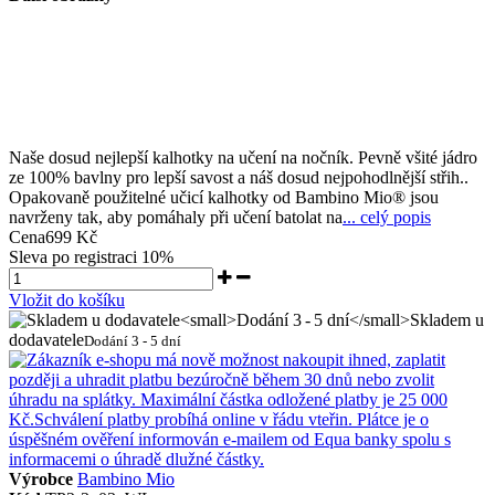
Naše dosud nejlepší kalhotky na učení na nočník. Pevně všité jádro
ze 100% bavlny pro lepší savost a náš dosud nejpohodlnější střih..
Opakovaně použitelné učicí kalhotky od Bambino Mio® jsou
navrženy tak, aby pomáhaly při učení batolat na
... celý popis
Cena
699 Kč
Sleva po registraci
10%
Vložit do košíku
Skladem u
dodavatele
Dodání 3 - 5 dní
Výrobce
Bambino Mio