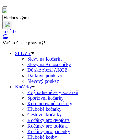
Toggle
navigation
košík
0
Váš košík je prázdný!
SLEVY
Slevy na Kočárky
Slevy na Autosedačky
Dětské zboží AKCE
Dárkové poukazy
Slevový poukaz
Kočárky
Zvýhodněné sety kočárků
Sportovní kočárky
Kombinované kočárky
Hluboké kočárky
Cestovní kočárky
Kočárky pro dvojčata
Kočárky pro trojčata
Kočárky pro panenky
Hluboké korby