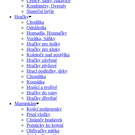
Čepice, šátky, rukavice
Kombinézy, Overaly
Sluneční brýle
Hračky
Chodítka
Odrážedla
Hopsadla, Houpačky
Vozítka, Sáňky
Hračky pro holky
Hračky pro kluky
Kolotoče nad postýlku
Hračky závěsné
Hračky plyšové
Hrací podložky, deky
Chrastítka
Kousátka
Hrající a tvořivé
Hračky do vany
Hračky dřevěné
Maminkám
Kojící podprsenky
Prsní vložky
Chrániče bradavek
Pomůcky ke kojení
Ohřívačky mléka