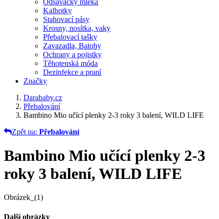
Odsávačky mléka
Kalhotky
Stahovací pásy
Krosny, nosítka, vaky
Přebalovací tašky
Zavazadla, Batohy
Ochrany a pojistky
Těhotenská móda
Dezinfekce a praní
Značky
Darababy.cz
Přebalování
Bambino Mio učící plenky 2-3 roky 3 balení, WILD LIFE
Zpět na:
Přebalování
Bambino Mio učící plenky 2-3
roky 3 balení, WILD LIFE
Obrázek_(1)
Další obrázky