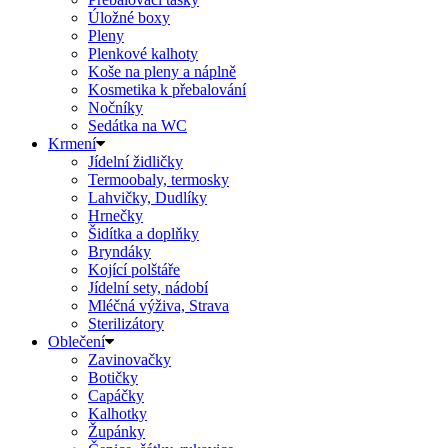
Úložné boxy
Pleny
Plenkové kalhoty
Koše na pleny a náplně
Kosmetika k přebalování
Nočníky
Sedátka na WC
Krmení
Jídelní židličky
Termoobaly, termosky
Lahvičky, Dudlíky
Hrnečky
Šidítka a doplňky
Bryndáky
Kojící polštáře
Jídelní sety, nádobí
Mléčná výživa, Strava
Sterilizátory
Oblečení
Zavinovačky
Botičky
Capáčky
Kalhotky
Župánky