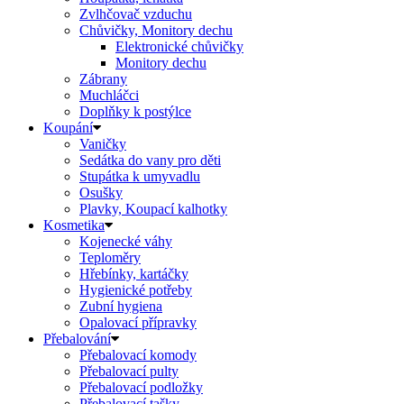
Zvlhčovač vzduchu
Chůvičky, Monitory dechu
Elektronické chůvičky
Monitory dechu
Zábrany
Muchláčci
Doplňky k postýlce
Koupání
Vaničky
Sedátka do vany pro děti
Stupátka k umyvadlu
Osušky
Plavky, Koupací kalhotky
Kosmetika
Kojenecké váhy
Teploměry
Hřebínky, kartáčky
Hygienické potřeby
Zubní hygiena
Opalovací přípravky
Přebalování
Přebalovací komody
Přebalovací pulty
Přebalovací podložky
Přebalovací tašky