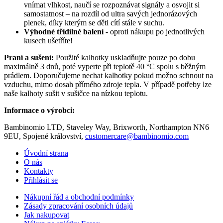
vnímat vlhkost, naučí se rozpoznávat signály a osvojit si
samostatnost – na rozdíl od ultra savých jednorázových
plenek, díky kterým se děti cítí stále v suchu.
Výhodné třídílné balení
- oproti nákupu po jednotlivých
kusech ušetříte!
Praní a sušení:
Použité kalhotky uskladňujte pouze po dobu
maximálně 3 dnů, poté vyperte při teplotě 40 °C spolu s běžným
prádlem. Doporučujeme nechat kalhotky pokud možno schnout na
vzduchu, mimo dosah přímého zdroje tepla. V případě potřeby lze
naše kalhoty sušit v sušičce na nízkou teplotu.
Informace o výrobci:
Bambinomio LTD, Staveley Way, Brixworth, Northampton NN6
9EU, Spojené království,
customercare@bambinomio.com
Úvodní strana
O nás
Kontakty
Přihlásit se
Nákupní řád a obchodní podmínky
Zásady zpracování osobních údajů
Jak nakupovat