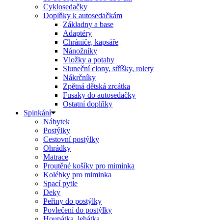
Cyklosedačky
Doplňky k autosedačkám
Základny a base
Adaptéry
Chrániče, kapsáře
Nánožníky
Vložky a potahy
Sluneční clony, stříšky, rolety
Nákrčníky
Zpětná dětská zrcátka
Fusaky do autosedačky
Ostatní doplňky
Spinkání
Nábytek
Postýlky
Cestovní postýlky
Ohrádky
Matrace
Proutěné košíky pro miminka
Kolébky pro miminka
Spací pytle
Deky
Peřiny do postýlky
Povlečení do postýlky
Houpátka, lehátka