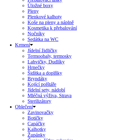
Úložné boxy
Pleny
Plenkové kalhoty
Koše na pleny a náplně
Kosmetika k přebalování
Nočníky
Sedátka na WC
Krmení
Jídelní židličky
Termoobaly, termosky
Lahvičky, Dudlíky
Hrnečky
Šidítka a doplňky
Bryndáky
Kojící polštáře
Jídelní sety, nádobí
Mléčná výživa, Strava
Sterilizátory
Oblečení
Zavinovačky
Botičky
Capáčky
Kalhotky
Župánky