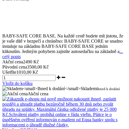
BABY-SAFE CORE BASE. Na každé cestě budete mít jistotu, že
je vaše dítě v bezpečí a chráněno: BABY-SAFE CORE se snadno
instaluje na základnu BABY-SAFE CORE BASE jedním
kliknutím. Jediným pohybem zajistíte autosedačku na základně a
...
celý popis
Akční cena
2490 Kč
Původní cena
3500,00 Kč
Ušetříte
1010,00 Kč
Vložit do košíku
Skladem
Ihned k dodání
Akční cena