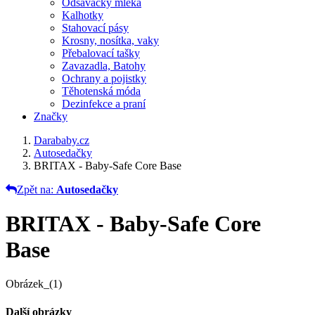
Odsávačky mléka
Kalhotky
Stahovací pásy
Krosny, nosítka, vaky
Přebalovací tašky
Zavazadla, Batohy
Ochrany a pojistky
Těhotenská móda
Dezinfekce a praní
Značky
Darababy.cz
Autosedačky
BRITAX - Baby-Safe Core Base
Zpět na:
Autosedačky
BRITAX - Baby-Safe Core
Base
Obrázek_(1)
Další obrázky