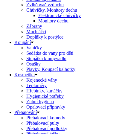
Zvlhčovač vzduchu
Chůvičky, Monitory dechu
Elektronické chůvičky
Monitory dechu
Zábrany
Muchláčci
Doplňky k postýlce
Koupání
Vaničky
Sedátka do vany pro děti
Stupátka k umyvadlu
Osušky
Plavky, Koupací kalhotky
Kosmetika
Kojenecké váhy
Teploměry
Hřebínky, kartáčky
Hygienické potřeby
Zubní hygiena
Opalovací přípravky
Přebalování
Přebalovací komody
Přebalovací pulty
Přebalovací podložky
Přebalovací tašky