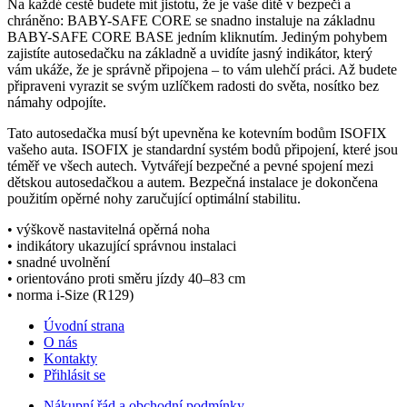
Na každé cestě budete mít jistotu, že je vaše dítě v bezpečí a
chráněno: BABY-SAFE CORE se snadno instaluje na základnu
BABY-SAFE CORE BASE jedním kliknutím. Jediným pohybem
zajistíte autosedačku na základně a uvidíte jasný indikátor, který
vám ukáže, že je správně připojena – to vám ulehčí práci. Až budete
připraveni vyrazit se svým uzlíčkem radosti do světa, nosítko bez
námahy odpojíte.
Tato autosedačka musí být upevněna ke kotevním bodům ISOFIX
vašeho auta. ISOFIX je standardní systém bodů připojení, které jsou
téměř ve všech autech. Vytvářejí bezpečné a pevné spojení mezi
dětskou autosedačkou a autem. Bezpečná instalace je dokončena
použitím opěrné nohy zaručující optimální stabilitu.
• výškově nastavitelná opěrná noha
• indikátory ukazující správnou instalaci
• snadné uvolnění
• orientováno proti směru jízdy 40–83 cm
• norma i-Size (R129)
Úvodní strana
O nás
Kontakty
Přihlásit se
Nákupní řád a obchodní podmínky