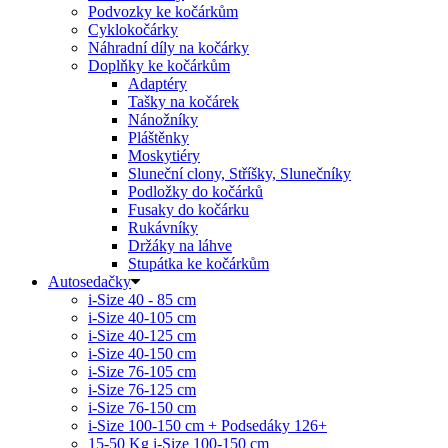
Podvozky ke kočárkům
Cyklokočárky
Náhradní díly na kočárky
Doplňky ke kočárkům
Adaptéry
Tašky na kočárek
Nánožníky
Pláštěnky
Moskytiéry
Sluneční clony, Stříšky, Slunečníky
Podložky do kočárků
Fusaky do kočárku
Rukávníky
Držáky na láhve
Stupátka ke kočárkům
Autosedačky
i-Size 40 - 85 cm
i-Size 40-105 cm
i-Size 40-125 cm
i-Size 40-150 cm
i-Size 76-105 cm
i-Size 76-125 cm
i-Size 76-150 cm
i-Size 100-150 cm + Podsedáky 126+
15-50 Kg
i-Size 100-150 cm