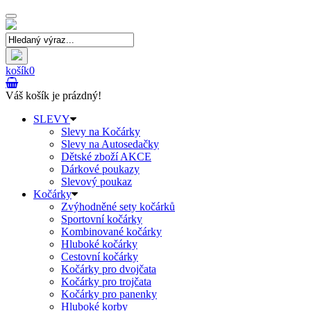
Toggle
navigation
košík
0
Váš košík je prázdný!
SLEVY
Slevy na Kočárky
Slevy na Autosedačky
Dětské zboží AKCE
Dárkové poukazy
Slevový poukaz
Kočárky
Zvýhodněné sety kočárků
Sportovní kočárky
Kombinované kočárky
Hluboké kočárky
Cestovní kočárky
Kočárky pro dvojčata
Kočárky pro trojčata
Kočárky pro panenky
Hluboké korby