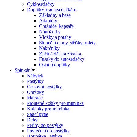
Cyklosedačky
Doplňky k autosedačkám
Základny a base
Adaptéry
Chrániče, kapsáře
Nánožníky
Vložky a potahy
Sluneční clony, stříšky, rolety
Nákrčníky
Zpětná dětská zrcátka
Fusaky do autosedačky
Ostatní doplňky
Spinkání
Nábytek
Postýlky
Cestovní postýlky
Ohrádky
Matrace
Proutěné košíky pro miminka
Kolébky pro miminka
Spací pytle
Deky
Peřiny do postýlky
Povlečení do postýlky
Houpátka, lehátka