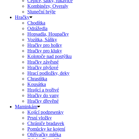
Čepice, šátky, rukavice
Kombinézy, Overaly
Sluneční brýle
Hračky
Chodítka
Odrážedla
Hopsadla, Houpačky
Vozítka, Sáňky
Hračky pro holky
Hračky pro kluky
Kolotoče nad postýlku
Hračky závěsné
Hračky plyšové
Hrací podložky, deky
Chrastítka
Kousátka
Hrající a tvořivé
Hračky do vany
Hračky dřevěné
Maminkám
Kojící podprsenky
Prsní vložky
Chrániče bradavek
Pomůcky ke kojení
Ohřívačky mléka