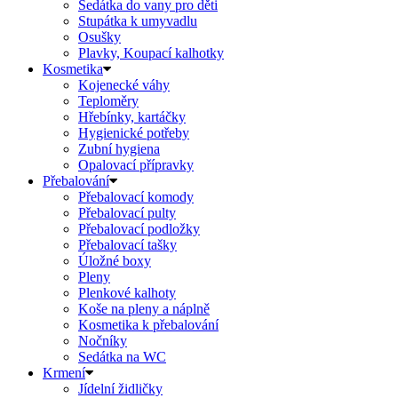
Sedátka do vany pro děti
Stupátka k umyvadlu
Osušky
Plavky, Koupací kalhotky
Kosmetika
Kojenecké váhy
Teploměry
Hřebínky, kartáčky
Hygienické potřeby
Zubní hygiena
Opalovací přípravky
Přebalování
Přebalovací komody
Přebalovací pulty
Přebalovací podložky
Přebalovací tašky
Úložné boxy
Pleny
Plenkové kalhoty
Koše na pleny a náplně
Kosmetika k přebalování
Nočníky
Sedátka na WC
Krmení
Jídelní židličky