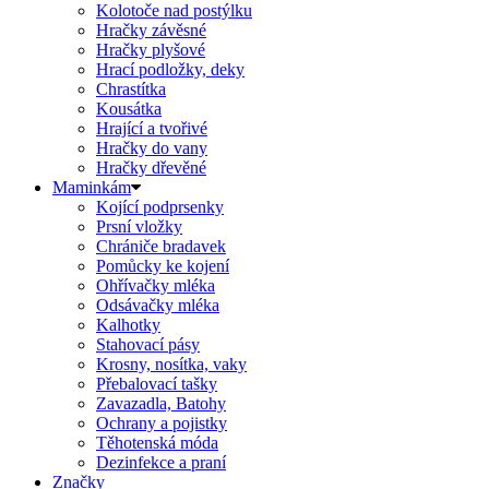
Kolotoče nad postýlku
Hračky závěsné
Hračky plyšové
Hrací podložky, deky
Chrastítka
Kousátka
Hrající a tvořivé
Hračky do vany
Hračky dřevěné
Maminkám
Kojící podprsenky
Prsní vložky
Chrániče bradavek
Pomůcky ke kojení
Ohřívačky mléka
Odsávačky mléka
Kalhotky
Stahovací pásy
Krosny, nosítka, vaky
Přebalovací tašky
Zavazadla, Batohy
Ochrany a pojistky
Těhotenská móda
Dezinfekce a praní
Značky