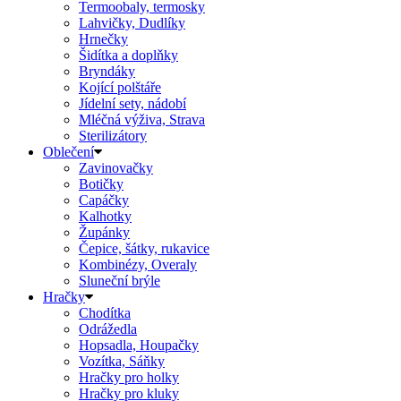
Termoobaly, termosky
Lahvičky, Dudlíky
Hrnečky
Šidítka a doplňky
Bryndáky
Kojící polštáře
Jídelní sety, nádobí
Mléčná výživa, Strava
Sterilizátory
Oblečení
Zavinovačky
Botičky
Capáčky
Kalhotky
Župánky
Čepice, šátky, rukavice
Kombinézy, Overaly
Sluneční brýle
Hračky
Chodítka
Odrážedla
Hopsadla, Houpačky
Vozítka, Sáňky
Hračky pro holky
Hračky pro kluky