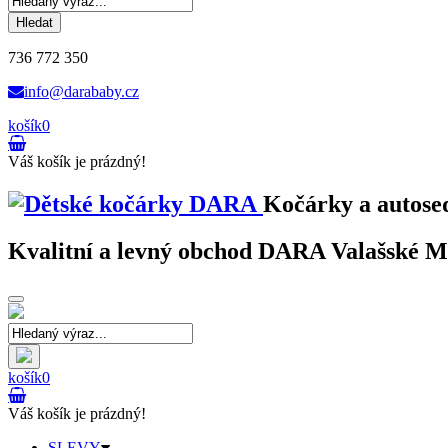
Hledat
736 772 350
info@darababy.cz
košík
0
Váš košík je prázdný!
Kočárky a autose
Kvalitní a levný obchod DARA Valašské Mez
Toggle
navigation
košík
0
Váš košík je prázdný!
SLEVY