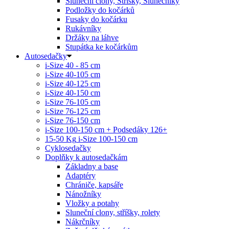
Sluneční clony, Stříšky, Slunečníky
Podložky do kočárků
Fusaky do kočárku
Rukávníky
Držáky na láhve
Stupátka ke kočárkům
Autosedačky
i-Size 40 - 85 cm
i-Size 40-105 cm
i-Size 40-125 cm
i-Size 40-150 cm
i-Size 76-105 cm
i-Size 76-125 cm
i-Size 76-150 cm
i-Size 100-150 cm + Podsedáky 126+
15-50 Kg
i-Size 100-150 cm
Cyklosedačky
Doplňky k autosedačkám
Základny a base
Adaptéry
Chrániče, kapsáře
Nánožníky
Vložky a potahy
Sluneční clony, stříšky, rolety
Nákrčníky