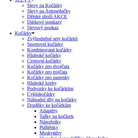
Slevy na Kočárky
Slevy na Autosedačky
Dětské zboží AKCE
Dárkové poukazy
Slevový poukaz
Kočárky
Zvýhodněné sety kočárků
Sportovní kočárky
Kombinované kočárky
Hluboké kočárky
Cestovní kočárky
Kočárky pro dvojčata
Kočárky pro trojčata
Kočárky pro panenky
Hluboké korby
Podvozky ke kočárkům
Cyklokočárky
Náhradní díly na kočárky
Doplňky ke kočárkům
Adaptéry
Tašky na kočárek
Nánožníky
Pláštěnky
Moskytiéry