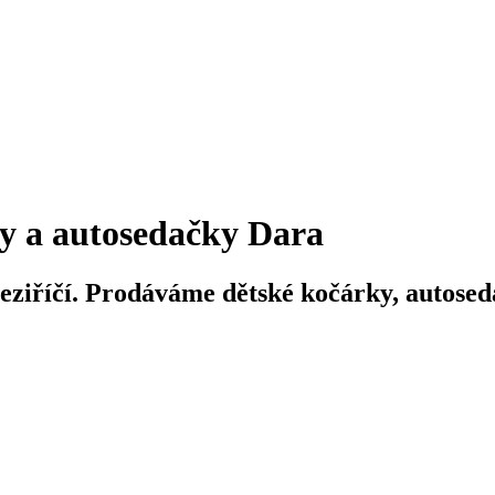
y a autosedačky Dara
iříčí. Prodáváme dětské kočárky, autosedač