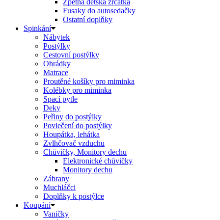
Zpětná dětská zrcátka
Fusaky do autosedačky
Ostatní doplňky
Spinkání
Nábytek
Postýlky
Cestovní postýlky
Ohrádky
Matrace
Proutěné košíky pro miminka
Kolébky pro miminka
Spací pytle
Deky
Peřiny do postýlky
Povlečení do postýlky
Houpátka, lehátka
Zvlhčovač vzduchu
Chůvičky, Monitory dechu
Elektronické chůvičky
Monitory dechu
Zábrany
Muchláčci
Doplňky k postýlce
Koupání
Vaničky