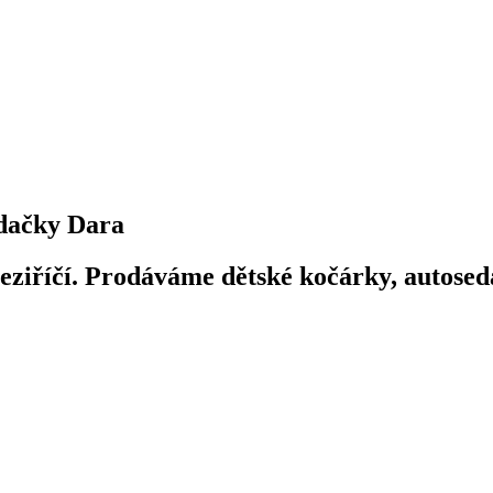
dačky Dara
iříčí. Prodáváme dětské kočárky, autosedač