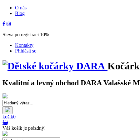
O nás
Blog
Sleva po registraci 10%
Kontakty
Přihlásit se
Kočárk
Kvalitní a levný obchod DARA Valašské Mez
košík
0
Váš košík je prázdný!