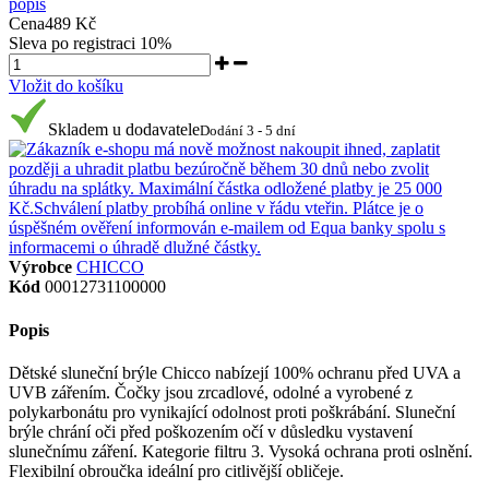
popis
Cena
489 Kč
Sleva po registraci
10%
Vložit do košíku
Skladem u dodavatele
Dodání 3 - 5 dní
Výrobce
CHICCO
Kód
00012731100000
Popis
Dětské sluneční brýle Chicco nabízejí 100% ochranu před UVA a
UVB zářením. Čočky jsou zrcadlové, odolné a vyrobené z
polykarbonátu pro vynikající odolnost proti poškrábání. Sluneční
brýle chrání oči před poškozením očí v důsledku vystavení
slunečnímu záření. Kategorie filtru 3. Vysoká ochrana proti oslnění.
Flexibilní obroučka ideální pro citlivější obličeje.