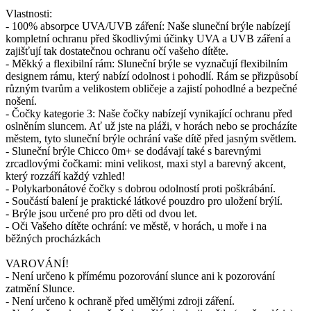
Vlastnosti:
- 100% absorpce UVA/UVB záření: Naše sluneční brýle nabízejí
kompletní ochranu před škodlivými účinky UVA a UVB záření a
zajišťují tak dostatečnou ochranu očí vašeho dítěte.
- Měkký a flexibilní rám: Sluneční brýle se vyznačují flexibilním
designem rámu, který nabízí odolnost i pohodlí. Rám se přizpůsobí
různým tvarům a velikostem obličeje a zajistí pohodlné a bezpečné
nošení.
- Čočky kategorie 3: Naše čočky nabízejí vynikající ochranu před
oslněním sluncem. Ať už jste na pláži, v horách nebo se procházíte
městem, tyto sluneční brýle ochrání vaše dítě před jasným světlem.
- Sluneční brýle Chicco 0m+ se dodávají také s barevnými
zrcadlovými čočkami: mini velikost, maxi styl a barevný akcent,
který rozzáří každý vzhled!
- Polykarbonátové čočky s dobrou odolností proti poškrábání.
- Součástí balení je praktické látkové pouzdro pro uložení brýlí.
- Brýle jsou určené pro pro děti od dvou let.
- Oči Vašeho dítěte ochrání: ve městě, v horách, u moře i na
běžných procházkách
VAROVÁNÍ!
- Není určeno k přímému pozorování slunce ani k pozorování
zatmění Slunce.
- Není určeno k ochraně před umělými zdroji záření.