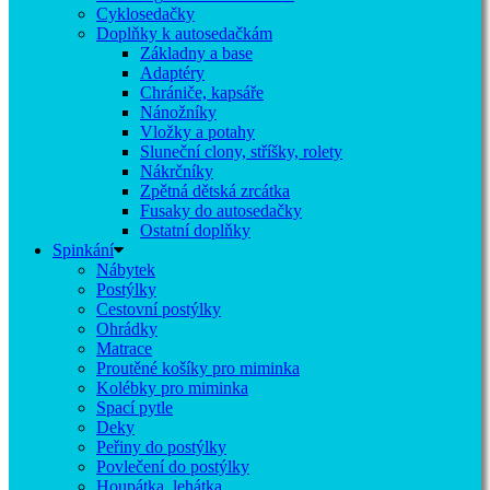
Cyklosedačky
Doplňky k autosedačkám
Základny a base
Adaptéry
Chrániče, kapsáře
Nánožníky
Vložky a potahy
Sluneční clony, stříšky, rolety
Nákrčníky
Zpětná dětská zrcátka
Fusaky do autosedačky
Ostatní doplňky
Spinkání
Nábytek
Postýlky
Cestovní postýlky
Ohrádky
Matrace
Proutěné košíky pro miminka
Kolébky pro miminka
Spací pytle
Deky
Peřiny do postýlky
Povlečení do postýlky
Houpátka, lehátka