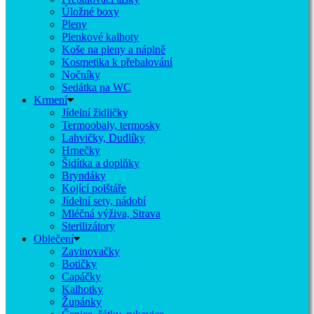
Úložné boxy
Pleny
Plenkové kalhoty
Koše na pleny a náplně
Kosmetika k přebalování
Nočníky
Sedátka na WC
Krmení
Jídelní židličky
Termoobaly, termosky
Lahvičky, Dudlíky
Hrnečky
Šidítka a doplňky
Bryndáky
Kojící polštáře
Jídelní sety, nádobí
Mléčná výživa, Strava
Sterilizátory
Oblečení
Zavinovačky
Botičky
Capáčky
Kalhotky
Župánky