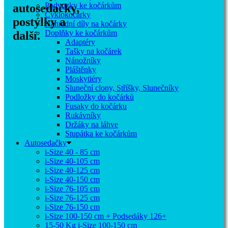
Podvozky ke kočárkům
autosedačky,
Cyklokočárky
postýlky a
Náhradní díly na kočárky
Doplňky ke kočárkům
další.
Adaptéry
Tašky na kočárek
Nánožníky
Pláštěnky
Moskytiéry
Sluneční clony, Stříšky, Slunečníky
Podložky do kočárků
Fusaky do kočárku
Rukávníky
Držáky na láhve
Stupátka ke kočárkům
Autosedačky
i-Size 40 - 85 cm
i-Size 40-105 cm
i-Size 40-125 cm
i-Size 40-150 cm
i-Size 76-105 cm
i-Size 76-125 cm
i-Size 76-150 cm
i-Size 100-150 cm + Podsedáky 126+
15-50 Kg
i-Size 100-150 cm