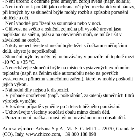
- Není určeno k ochraně před umělými zdroji světla (např. solária).
- Není určeno k použití jako ochrana očí před mechanickými nárazy,
při kterých by se sluneční brýle mohly rozbít a způsobit poranění
obličeje a očí.
- Není vhodné pro řízení za soumraku nebo v noci.
- Citlivost na světlo a oslnění, zejména při vysoké úrovni jasu,
například na sněhu, pláži a na otevřeném moři, se může lišit v
závislosti na osobě.
- Nikdy nenechávejte sluneční brýle ležet s čočkami směřujícími
dolů, abyste je nepoškrábali.
- Sluneční brýle by měly být uchovávány v pouzdře při teplotě mezi
-10 °C a +35 °C.
- Nenechávejte sluneční brýle na místech vystavených extrémním
teplotám (např. na čelním skle automobilu nebo na površích
vystavených přímému slunečnímu záření), které by mohly poškodit
jejich výkon.
- Náhradní díly nejsou k dispozici.
- V případě opotřebení (např. poškrábání, zakalení) slunečních filtrů
výrobek vyměňte.
- V každém případě vyměňte po 5 letech běžného používání.
- Uchovávejte všechny součásti obalu mimo dosah dětí.
- Pouzdro není hračka a musí být uchováváno mimo dosah dětí.
Adresa výrobce: Artsana S.p.A., Via S. Catelli 1 – 22070, Grandate
(CO), Italy, www.chicco.com, +39 800 188 898