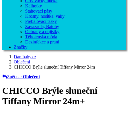
Odsávačky mléka
Kalhotky
Stahovací pásy
Krosny, nosítka, vaky
Přebalovací tašky
Zavazadla, Batohy
Ochrany a pojistky
Těhotenská móda
Dezinfekce a praní
Značky
Darababy.cz
Oblečení
CHICCO Brýle sluneční Tiffany Mirror 24m+
Zpět na:
Oblečení
CHICCO Brýle sluneční
Tiffany Mirror 24m+