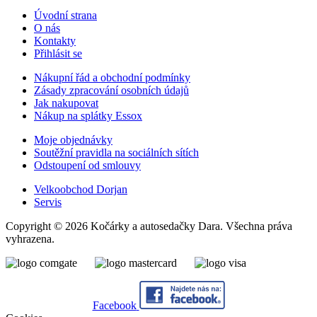
Úvodní strana
O nás
Kontakty
Přihlásit se
Nákupní řád a obchodní podmínky
Zásady zpracování osobních údajů
Jak nakupovat
Nákup na splátky Essox
Moje objednávky
Soutěžní pravidla na sociálních sítích
Odstoupení od smlouvy
Velkoobchod Dorjan
Servis
Copyright © 2026 Kočárky a autosedačky Dara. Všechna práva
vyhrazena.
Facebook