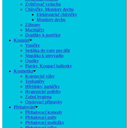
Zvlhčovač vzduchu
Chůvičky, Monitory dechu
Elektronické chůvičky
Monitory dechu
Zábrany
Muchláčci
Doplňky k postýlce
Koupání
Vaničky
Sedátka do vany pro děti
Stupátka k umyvadlu
Osušky
Plavky, Koupací kalhotky
Kosmetika
Kojenecké váhy
Teploměry
Hřebínky, kartáčky
Hygienické potřeby
Zubní hygiena
Opalovací přípravky
Přebalování
Přebalovací komody
Přebalovací pulty
Přebalovací podložky
Přebalovací tašky