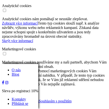
Analytické cookies
Analytické cookies nám pomáhají se neustále zlepšovat.
Zobrazit více informací
Tento typ cookies slouží např. k analýze
návštěv, výkonu webu nebo reklamních kampaní. Získaná data
nejsme schopni spojit s konkrétním uživatelem a jsou tedy
zpracovávány hromadně na úrovni obecné statistiky.
Skrýt více informací
Marketingové cookies
Marketingové cookies používáme my a naši partneři, abychom Vám
mohli nabídnout relevantní obsah.
O nás
Zobrazit více informací
Pomocí marketingových cookies Vám
Blog
můžeme zajistit relevantní nabídku. V případě, že tento typ cookies
nepovolíte, nezajistíte tak, že se Vám již reklamní sdělení nebudou
nabízet, ale nebudou pro Vás nejspíše zajímavá.
Skrýt více informací
Sleva po registraci 10%
Souhlasím s použitím
Kontakty
vybraných typů cookies
Souhlasím s použitím
Přihlásit se
všech typů cookies