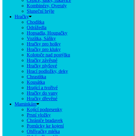
Čepice, šátky, rukavice
Kombinézy, Overaly
Sluneční brýle
Hračky
Chodítka
Odrážedla
Hopsadla, Houpačky
Vozítka, Sáňky
Hračky pro holky
Hračky pro kluky
Kolotoče nad postýlku
Hračky závěsné
Hračky plyšové
Hrací podložky, deky
Chrastítka
Kousátka
Hrající a tvořivé
Hračky do vany
Hračky dřevěné
Maminkám
Kojící podprsenky
Prsní vložky
Chrániče bradavek
Pomůcky ke kojení
Ohřívačky mléka