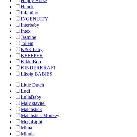
Happy Horse
Hauck
Infantino
INGENUITY
Interbaby
Intex
Jasmine
Jollein
K&K baby
KEEEPER
KikkaBoo
KINDERKRAFT
Lässig BABIES
Little Dutch
Ludi
LullaBaby
Malý stavitel
Matchstick
Matchstick Monkey
MegaLight
Mima
Minnie