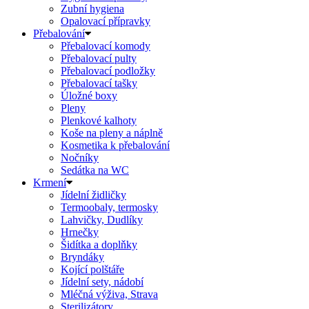
Zubní hygiena
Opalovací přípravky
Přebalování
Přebalovací komody
Přebalovací pulty
Přebalovací podložky
Přebalovací tašky
Úložné boxy
Pleny
Plenkové kalhoty
Koše na pleny a náplně
Kosmetika k přebalování
Nočníky
Sedátka na WC
Krmení
Jídelní židličky
Termoobaly, termosky
Lahvičky, Dudlíky
Hrnečky
Šidítka a doplňky
Bryndáky
Kojící polštáře
Jídelní sety, nádobí
Mléčná výživa, Strava
Sterilizátory