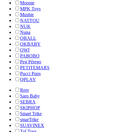
Moonie
MPK Toys
Mushie
NATTOU
NUK
Nuna
OBALL
OKBABY
OWI
PABOBO
Peg Pérego
PETITEMARS
Pucci Pups
QPLAY
Reer
Saro Baby
SEBRA
SKIPHOP
Smart Trike
smarTrike
SUAVINEX
Taf Toys