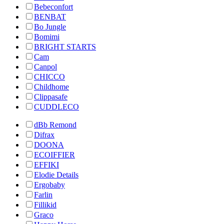
Bebeconfort
BENBAT
Bo Jungle
Bomimi
BRIGHT STARTS
Cam
Canpol
CHICCO
Childhome
Clippasafe
CUDDLECO
dBb Remond
Difrax
DOONA
ECOIFFIER
EFFIKI
Elodie Details
Ergobaby
Farlin
Fillikid
Graco