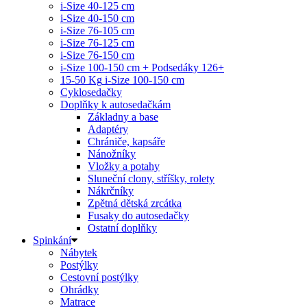
i-Size 40-125 cm
i-Size 40-150 cm
i-Size 76-105 cm
i-Size 76-125 cm
i-Size 76-150 cm
i-Size 100-150 cm + Podsedáky 126+
15-50 Kg
i-Size 100-150 cm
Cyklosedačky
Doplňky k autosedačkám
Základny a base
Adaptéry
Chrániče, kapsáře
Nánožníky
Vložky a potahy
Sluneční clony, stříšky, rolety
Nákrčníky
Zpětná dětská zrcátka
Fusaky do autosedačky
Ostatní doplňky
Spinkání
Nábytek
Postýlky
Cestovní postýlky
Ohrádky
Matrace