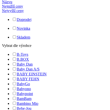
Názvu
Nejnižší ceny
Nejvyšší ceny
Doprodej
Novinka
Skladem
Vybrat dle výrobce
B-Toys
B.BOX
Baby Dan
Baby Dan A/S
BABY EINSTEIN
BABY FEHN
BabyGo
Babyono
Babypoint
BamBam
Bambino Mio
Bebe-Jou