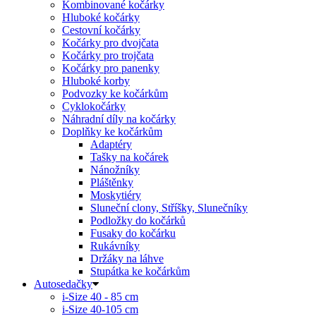
Kombinované kočárky
Hluboké kočárky
Cestovní kočárky
Kočárky pro dvojčata
Kočárky pro trojčata
Kočárky pro panenky
Hluboké korby
Podvozky ke kočárkům
Cyklokočárky
Náhradní díly na kočárky
Doplňky ke kočárkům
Adaptéry
Tašky na kočárek
Nánožníky
Pláštěnky
Moskytiéry
Sluneční clony, Stříšky, Slunečníky
Podložky do kočárků
Fusaky do kočárku
Rukávníky
Držáky na láhve
Stupátka ke kočárkům
Autosedačky
i-Size 40 - 85 cm
i-Size 40-105 cm