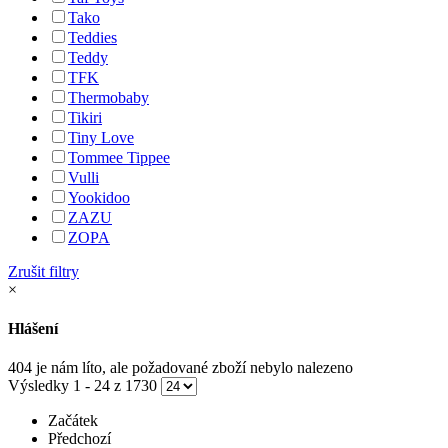
Tako
Teddies
Teddy
TFK
Thermobaby
Tikiri
Tiny Love
Tommee Tippee
Vulli
Yookidoo
ZAZU
ZOPA
Zrušit filtry
×
Hlášení
404 je nám líto, ale požadované zboží nebylo nalezeno
Výsledky 1 - 24 z 1730
Začátek
Předchozí