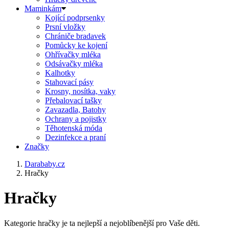
Maminkám
Kojící podprsenky
Prsní vložky
Chrániče bradavek
Pomůcky ke kojení
Ohřívačky mléka
Odsávačky mléka
Kalhotky
Stahovací pásy
Krosny, nosítka, vaky
Přebalovací tašky
Zavazadla, Batohy
Ochrany a pojistky
Těhotenská móda
Dezinfekce a praní
Značky
Darababy.cz
Hračky
Hračky
Kategorie hračky je ta nejlepší a nejoblíbenější pro Vaše děti.