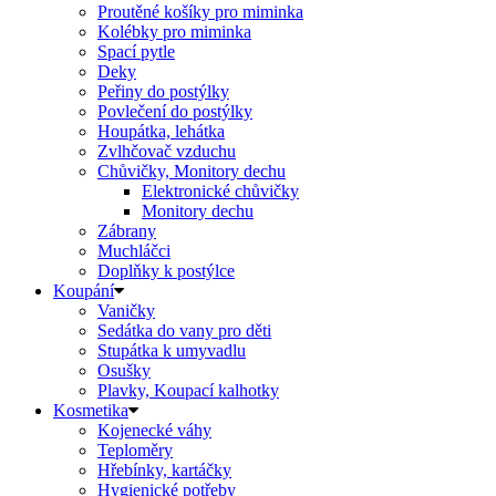
Proutěné košíky pro miminka
Kolébky pro miminka
Spací pytle
Deky
Peřiny do postýlky
Povlečení do postýlky
Houpátka, lehátka
Zvlhčovač vzduchu
Chůvičky, Monitory dechu
Elektronické chůvičky
Monitory dechu
Zábrany
Muchláčci
Doplňky k postýlce
Koupání
Vaničky
Sedátka do vany pro děti
Stupátka k umyvadlu
Osušky
Plavky, Koupací kalhotky
Kosmetika
Kojenecké váhy
Teploměry
Hřebínky, kartáčky
Hygienické potřeby