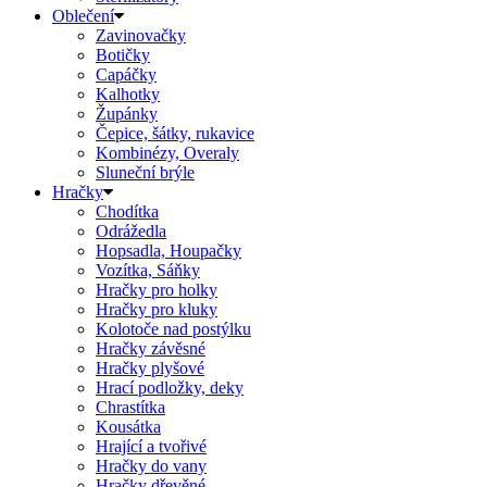
Oblečení
Zavinovačky
Botičky
Capáčky
Kalhotky
Župánky
Čepice, šátky, rukavice
Kombinézy, Overaly
Sluneční brýle
Hračky
Chodítka
Odrážedla
Hopsadla, Houpačky
Vozítka, Sáňky
Hračky pro holky
Hračky pro kluky
Kolotoče nad postýlku
Hračky závěsné
Hračky plyšové
Hrací podložky, deky
Chrastítka
Kousátka
Hrající a tvořivé
Hračky do vany
Hračky dřevěné