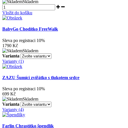
Skladem
Vložit do košíku
BabyGo Chodítko FreeWalk
Sleva po registraci
10%
1790 Kč
Skladem
Varianta
Varianty (1)
ZAZU Šumící zvířátko s tlukotem srdce
Sleva po registraci
10%
699 Kč
Skladem
Varianta
Varianty (4)
Farlin Chrastítko špendlík