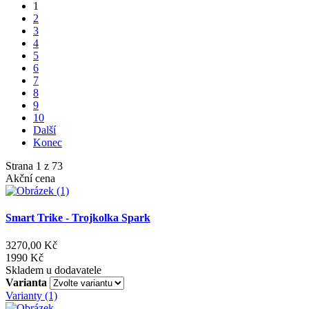
1
2
3
4
5
6
7
8
9
10
Další
Konec
Strana 1 z 73
Akční cena
Smart Trike - Trojkolka Spark
3270,00 Kč
1990 Kč
Skladem u dodavatele
Varianta
Varianty (1)