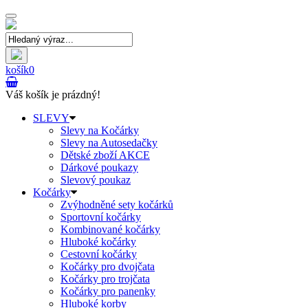
Toggle
navigation
košík
0
Váš košík je prázdný!
SLEVY
Slevy na Kočárky
Slevy na Autosedačky
Dětské zboží AKCE
Dárkové poukazy
Slevový poukaz
Kočárky
Zvýhodněné sety kočárků
Sportovní kočárky
Kombinované kočárky
Hluboké kočárky
Cestovní kočárky
Kočárky pro dvojčata
Kočárky pro trojčata
Kočárky pro panenky
Hluboké korby