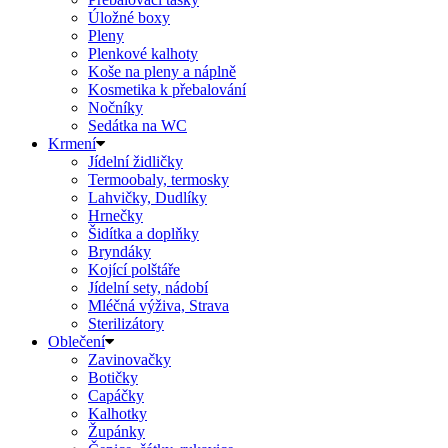
Úložné boxy
Pleny
Plenkové kalhoty
Koše na pleny a náplně
Kosmetika k přebalování
Nočníky
Sedátka na WC
Krmení
Jídelní židličky
Termoobaly, termosky
Lahvičky, Dudlíky
Hrnečky
Šidítka a doplňky
Bryndáky
Kojící polštáře
Jídelní sety, nádobí
Mléčná výživa, Strava
Sterilizátory
Oblečení
Zavinovačky
Botičky
Capáčky
Kalhotky
Župánky