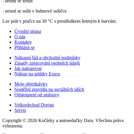
- nesmí se žehlit
- nesmí se sušit v bubnové sušičce
Lze prát v pračce na 30 °C s prostředkem šetrným k barvám.
Úvodní strana
O nás
Kontakty
Přihlásit se
Nákupní řád a obchodní podmínky
Zásady zpracování osobních údajů
Jak nakupovat
Nákup na splátky Essox
Moje objednávky
Soutěžní pravidla na sociálních sítích
Odstoupení od smlouvy
Velkoobchod Dorjan
Servis
Copyright © 2026 Kočárky a autosedačky Dara. Všechna práva
vyhrazena.