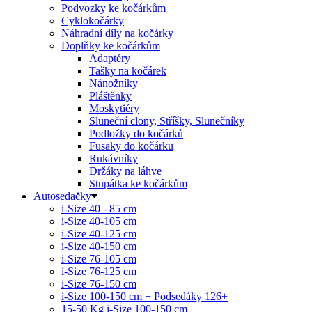
Podvozky ke kočárkům
Cyklokočárky
Náhradní díly na kočárky
Doplňky ke kočárkům
Adaptéry
Tašky na kočárek
Nánožníky
Pláštěnky
Moskytiéry
Sluneční clony, Stříšky, Slunečníky
Podložky do kočárků
Fusaky do kočárku
Rukávníky
Držáky na láhve
Stupátka ke kočárkům
Autosedačky
i-Size 40 - 85 cm
i-Size 40-105 cm
i-Size 40-125 cm
i-Size 40-150 cm
i-Size 76-105 cm
i-Size 76-125 cm
i-Size 76-150 cm
i-Size 100-150 cm + Podsedáky 126+
15-50 Kg
i-Size 100-150 cm