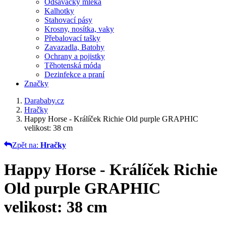
Odsávačky mléka
Kalhotky
Stahovací pásy
Krosny, nosítka, vaky
Přebalovací tašky
Zavazadla, Batohy
Ochrany a pojistky
Těhotenská móda
Dezinfekce a praní
Značky
Darababy.cz
Hračky
Happy Horse - Králíček Richie Old purple GRAPHIC
velikost: 38 cm
Zpět na:
Hračky
Happy Horse - Králíček Richie
Old purple GRAPHIC
velikost: 38 cm