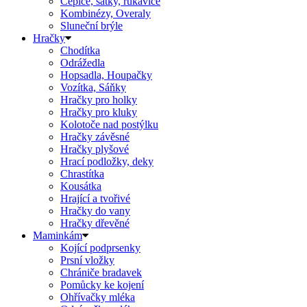
Čepice, šátky, rukavice
Kombinézy, Overaly
Sluneční brýle
Hračky
Chodítka
Odrážedla
Hopsadla, Houpačky
Vozítka, Sáňky
Hračky pro holky
Hračky pro kluky
Kolotoče nad postýlku
Hračky závěsné
Hračky plyšové
Hrací podložky, deky
Chrastítka
Kousátka
Hrající a tvořivé
Hračky do vany
Hračky dřevěné
Maminkám
Kojící podprsenky
Prsní vložky
Chrániče bradavek
Pomůcky ke kojení
Ohřívačky mléka