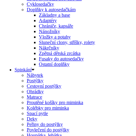
Cyklosedačky
Doplňky k autosedačkám
Základny a base
Adaptéry
Chrániče, kapsáře
Nánožníky
Vložky a potahy
Sluneční clony, stříšky, rolety
Nákrčníky
Zpětná dětská zrcátka
Fusaky do autosedačky
Ostatní doplňky
Spinkání
Nábytek
Postýlky
Cestovní postýlky
Ohrádky
Matrace
Proutěné košíky pro miminka
Kolébky pro miminka
Spací pytle
Deky
Peřiny do postýlky
Povlečení do postýlky
Houpátka, lehátka