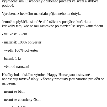
výjimečnějším. Osvědčený oblíbenec přichází ve svěží a stylové
podobě.
Vyrobena z hebkého materiálu příjemného na dotyk.
Jemného plyšáčka si může dítě užívat v postýlce, kočárku a
kdekoliv tam, kde se mu zasteskne po mazlení se svým kamarádem.
- velikost: 38 cm
- materiál: 100% polyester
- výplň: 100% polyester
- balení: 1 ks
- věk: od narození
Hračky holandského výrobce Happy Horse jsou testované a
neobsahují toxické látky. Všechny produkty jsou vhodné pro děti od
narození.
- nesmí se bělit
- nesmí se chemicky čistit