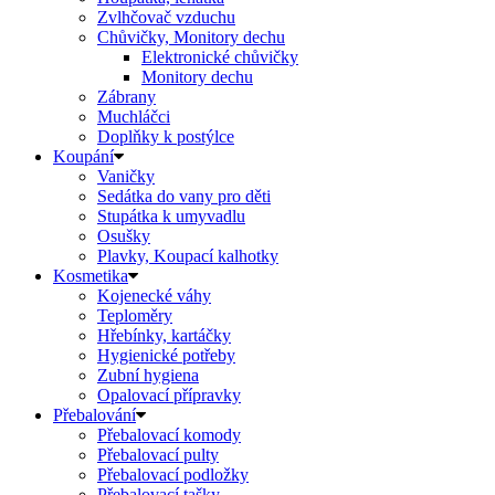
Zvlhčovač vzduchu
Chůvičky, Monitory dechu
Elektronické chůvičky
Monitory dechu
Zábrany
Muchláčci
Doplňky k postýlce
Koupání
Vaničky
Sedátka do vany pro děti
Stupátka k umyvadlu
Osušky
Plavky, Koupací kalhotky
Kosmetika
Kojenecké váhy
Teploměry
Hřebínky, kartáčky
Hygienické potřeby
Zubní hygiena
Opalovací přípravky
Přebalování
Přebalovací komody
Přebalovací pulty
Přebalovací podložky
Přebalovací tašky