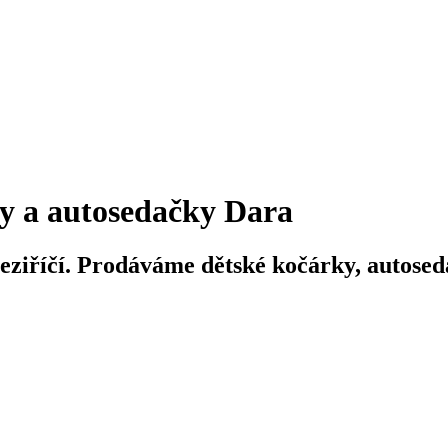
y a autosedačky Dara
iříčí. Prodáváme dětské kočárky, autosedač