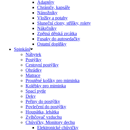
Adaptéry
Chrániče, kapsáře
Nánožníky
Vložky a potahy
Sluneční clony, stříšky, rolety
Nákrčníky
Zpětná dětská zrcátka
Fusaky do autosedačky
Ostatní doplňky
Spinkání
Nábytek
Postýlky
Cestovní postýlky
Ohrádky
Matrace
Proutěné košíky pro miminka
Kolébky pro miminka
Spací pytle
Deky
Peřiny do postýlky
Povlečení do postýlky
Houpátka, lehátka
Zvlhčovač vzduchu
Chůvičky, Monitory dechu
Elektronické chůvičky