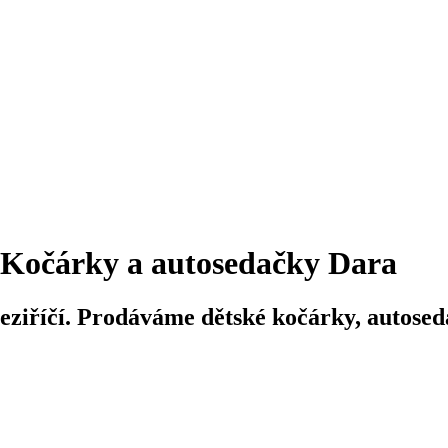
Kočárky a autosedačky Dara
iříčí. Prodáváme dětské kočárky, autosedač