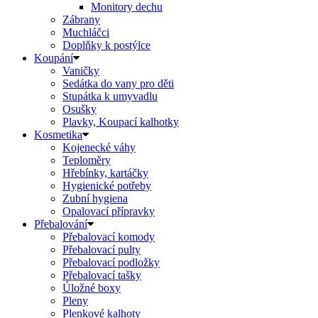
Monitory dechu
Zábrany
Muchláčci
Doplňky k postýlce
Koupání
Vaničky
Sedátka do vany pro děti
Stupátka k umyvadlu
Osušky
Plavky, Koupací kalhotky
Kosmetika
Kojenecké váhy
Teploměry
Hřebínky, kartáčky
Hygienické potřeby
Zubní hygiena
Opalovací přípravky
Přebalování
Přebalovací komody
Přebalovací pulty
Přebalovací podložky
Přebalovací tašky
Úložné boxy
Pleny
Plenkové kalhoty