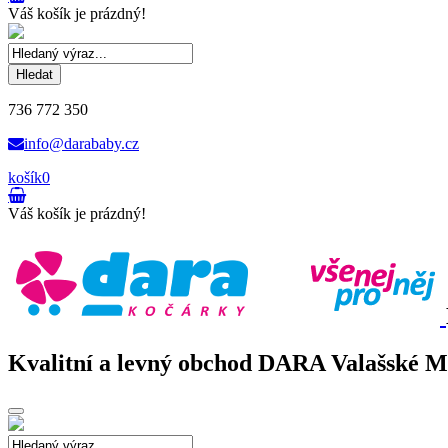
Váš košík je prázdný!
Hledat
736 772 350
info@darababy.cz
košík
0
Váš košík je prázdný!
Kvalitní a levný obchod DARA Valašské Mez
Toggle
navigation