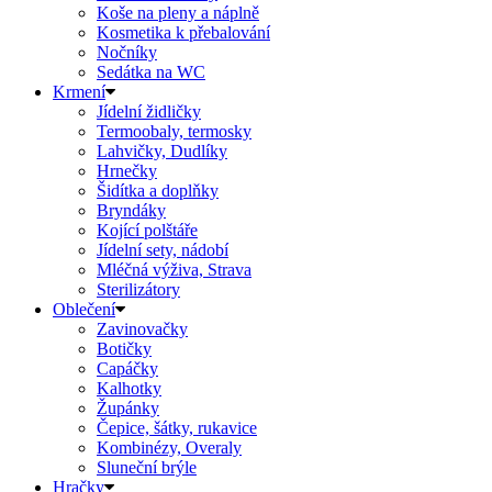
Koše na pleny a náplně
Kosmetika k přebalování
Nočníky
Sedátka na WC
Krmení
Jídelní židličky
Termoobaly, termosky
Lahvičky, Dudlíky
Hrnečky
Šidítka a doplňky
Bryndáky
Kojící polštáře
Jídelní sety, nádobí
Mléčná výživa, Strava
Sterilizátory
Oblečení
Zavinovačky
Botičky
Capáčky
Kalhotky
Župánky
Čepice, šátky, rukavice
Kombinézy, Overaly
Sluneční brýle
Hračky