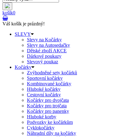
košík
0
Váš košík je prázdný!
SLEVY
Slevy na Kočárky
Slevy na Autosedačky
Dětské zboží AKCE
Dárkové poukazy
Slevový poukaz
Kočárky
Zvýhodněné sety kočárků
Sportovní kočárky
Kombinované kočárky
Hluboké kočárky
Cestovní kočárky
Kočárky pro dvojčata
Kočárky pro trojčata
Kočárky pro panenky
Hluboké korby
Podvozky ke kočárkům
Cyklokočárky
Náhradní díly na kočárky