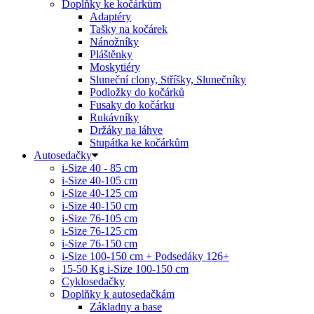
Doplňky ke kočárkům
Adaptéry
Tašky na kočárek
Nánožníky
Pláštěnky
Moskytiéry
Sluneční clony, Stříšky, Slunečníky
Podložky do kočárků
Fusaky do kočárku
Rukávníky
Držáky na láhve
Stupátka ke kočárkům
Autosedačky
i-Size 40 - 85 cm
i-Size 40-105 cm
i-Size 40-125 cm
i-Size 40-150 cm
i-Size 76-105 cm
i-Size 76-125 cm
i-Size 76-150 cm
i-Size 100-150 cm + Podsedáky 126+
15-50 Kg
i-Size 100-150 cm
Cyklosedačky
Doplňky k autosedačkám
Základny a base