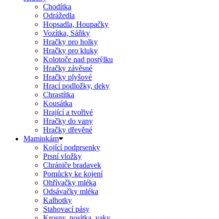
Chodítka
Odrážedla
Hopsadla, Houpačky
Vozítka, Sáňky
Hračky pro holky
Hračky pro kluky
Kolotoče nad postýlku
Hračky závěsné
Hračky plyšové
Hrací podložky, deky
Chrastítka
Kousátka
Hrající a tvořivé
Hračky do vany
Hračky dřevěné
Maminkám
Kojící podprsenky
Prsní vložky
Chrániče bradavek
Pomůcky ke kojení
Ohřívačky mléka
Odsávačky mléka
Kalhotky
Stahovací pásy
Krosny, nosítka, vaky