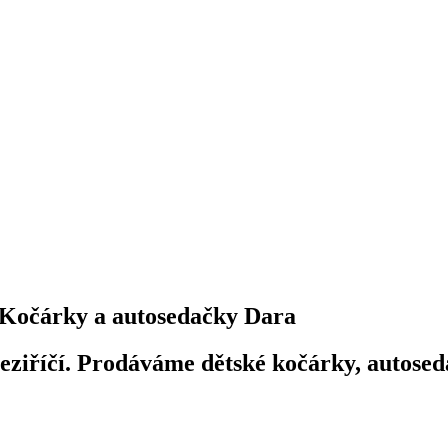
Kočárky a autosedačky Dara
iříčí. Prodáváme dětské kočárky, autosedač