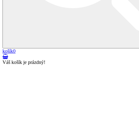
košík
0
Váš košík je prázdný!