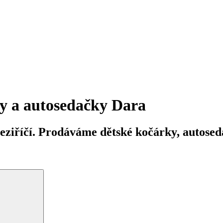
y a autosedačky Dara
iříčí. Prodáváme dětské kočárky, autosedač