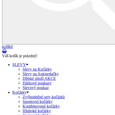
košík
0
Váš košík je prázdný!
SLEVY
Slevy na Kočárky
Slevy na Autosedačky
Dětské zboží AKCE
Dárkové poukazy
Slevový poukaz
Kočárky
Zvýhodněné sety kočárků
Sportovní kočárky
Kombinované kočárky
Hluboké kočárky