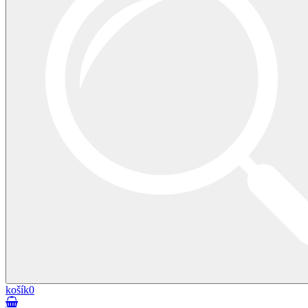
košík
0