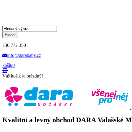
Hledat
736 772 350
info@darababy.cz
košík
0
Váš košík je prázdný!
Kvalitní a levný obchod DARA Valašské Mez