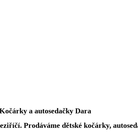
Kočárky a autosedačky Dara
iříčí. Prodáváme dětské kočárky, autosedač