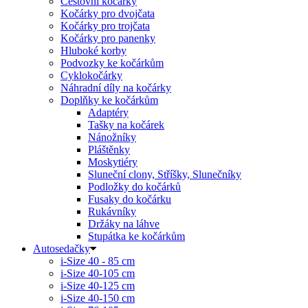
Cestovní kočárky
Kočárky pro dvojčata
Kočárky pro trojčata
Kočárky pro panenky
Hluboké korby
Podvozky ke kočárkům
Cyklokočárky
Náhradní díly na kočárky
Doplňky ke kočárkům
Adaptéry
Tašky na kočárek
Nánožníky
Pláštěnky
Moskytiéry
Sluneční clony, Stříšky, Slunečníky
Podložky do kočárků
Fusaky do kočárku
Rukávníky
Držáky na láhve
Stupátka ke kočárkům
Autosedačky
i-Size 40 - 85 cm
i-Size 40-105 cm
i-Size 40-125 cm
i-Size 40-150 cm