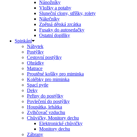
Nánožníky
Vložky a potahy
Sluneční clony, stříšky, rolety
Nákrčníky
Zpětná dětská zrcátka
Fusaky do autosedačky
Ostatní doplňky
Spinkání
Nábytek
Postýlky
Cestovní postýlky
Ohrádky
Matrace
Proutěné košíky pro miminka
Kolébky pro miminka
Spací pytle
Deky
Peřiny do postýlky
Povlečení do postýlky
Houpátka, lehátka
Zvlhčovač vzduchu
Chůvičky, Monitory dechu
Elektronické chůvičky
Monitory dechu
Zábrany