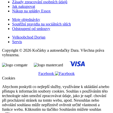
Zásady zpracování osobních údajů
Jak nakupovat
Nákup na splátky Essox
Moje objednávky
Soutěžní pravidla na sociálních sítích
Odstoupení od smlouvy
Velkoobchod Dorjan
Servis
Copyright © 2026 Kočárky a autosedačky Dara. Všechna práva
vyhrazena.
Facebook
Cookies
Abychom poskytli co nejlepší služby, využíváme k ukládání a/nebo
přístupu k informacím soubory cookies. Souhlas s používáním této
technologie nám umožní zpracovávat údaje, jako je např. chování
při procházení stránek na tomto webu, apod. Nesouhlas nebo
odvolání souhlasu může nepříznivě ovlivnit určité vlastnosti a
funkce webu. Kliknutím na tlačítko Souhlasím můžete souhlas