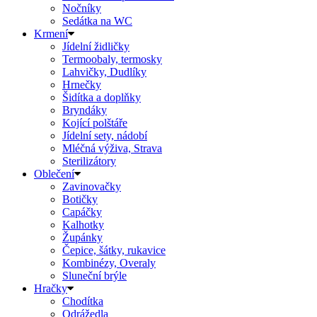
Nočníky
Sedátka na WC
Krmení
Jídelní židličky
Termoobaly, termosky
Lahvičky, Dudlíky
Hrnečky
Šidítka a doplňky
Bryndáky
Kojící polštáře
Jídelní sety, nádobí
Mléčná výživa, Strava
Sterilizátory
Oblečení
Zavinovačky
Botičky
Capáčky
Kalhotky
Župánky
Čepice, šátky, rukavice
Kombinézy, Overaly
Sluneční brýle
Hračky
Chodítka
Odrážedla