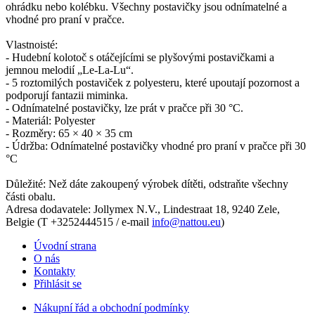
ohrádku nebo kolébku. Všechny postavičky jsou odnímatelné a
vhodné pro praní v pračce.
Vlastnoisté:
- Hudební kolotoč s otáčejícími se plyšovými postavičkami a
jemnou melodií „Le-La-Lu“.
- 5 roztomilých postaviček z polyesteru, které upoutají pozornost a
podporují fantazii miminka.
- Odnímatelné postavičky, lze prát v pračce při 30 °C.
- Materiál: Polyester
- Rozměry: 65 × 40 × 35 cm
- Údržba: Odnímatelné postavičky vhodné pro praní v pračce při 30
°C
Důležité: Než dáte zakoupený výrobek dítěti, odstraňte všechny
části obalu.
Adresa dodavatele: Jollymex N.V., Lindestraat 18, 9240 Zele,
Belgie (T +3252444515 / e-mail
info@nattou.eu
)
Úvodní strana
O nás
Kontakty
Přihlásit se
Nákupní řád a obchodní podmínky