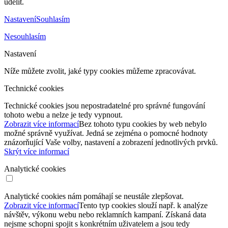
udělit.
Nastavení
Souhlasím
Nesouhlasím
Nastavení
Níže můžete zvolit, jaké typy cookies můžeme zpracovávat.
Technické cookies
Technické cookies jsou nepostradatelné pro správné fungování
tohoto webu a nelze je tedy vypnout.
Zobrazit více informací
Bez tohoto typu cookies by web nebylo
možné správně využívat. Jedná se zejména o pomocné hodnoty
znázorňující Vaše volby, nastavení a zobrazení jednotlivých prvků.
Skrýt více informací
Analytické cookies
Analytické cookies nám pomáhají se neustále zlepšovat.
Zobrazit více informací
Tento typ cookies slouží např. k analýze
návštěv, výkonu webu nebo reklamních kampaní. Získaná data
nejsme schopni spojit s konkrétním uživatelem a jsou tedy