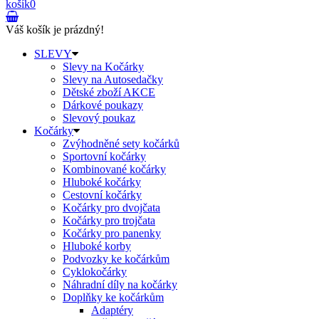
košík
0
Váš košík je prázdný!
SLEVY
Slevy na Kočárky
Slevy na Autosedačky
Dětské zboží AKCE
Dárkové poukazy
Slevový poukaz
Kočárky
Zvýhodněné sety kočárků
Sportovní kočárky
Kombinované kočárky
Hluboké kočárky
Cestovní kočárky
Kočárky pro dvojčata
Kočárky pro trojčata
Kočárky pro panenky
Hluboké korby
Podvozky ke kočárkům
Cyklokočárky
Náhradní díly na kočárky
Doplňky ke kočárkům
Adaptéry