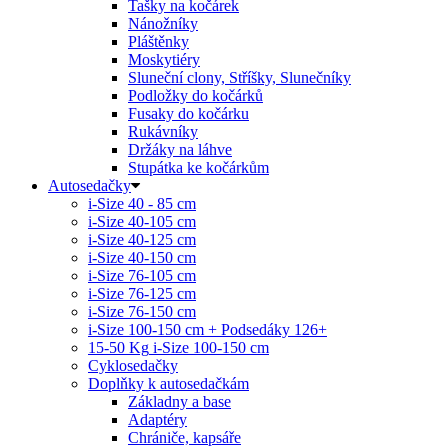
Tašky na kočárek
Nánožníky
Pláštěnky
Moskytiéry
Sluneční clony, Stříšky, Slunečníky
Podložky do kočárků
Fusaky do kočárku
Rukávníky
Držáky na láhve
Stupátka ke kočárkům
Autosedačky
i-Size 40 - 85 cm
i-Size 40-105 cm
i-Size 40-125 cm
i-Size 40-150 cm
i-Size 76-105 cm
i-Size 76-125 cm
i-Size 76-150 cm
i-Size 100-150 cm + Podsedáky 126+
15-50 Kg
i-Size 100-150 cm
Cyklosedačky
Doplňky k autosedačkám
Základny a base
Adaptéry
Chrániče, kapsáře