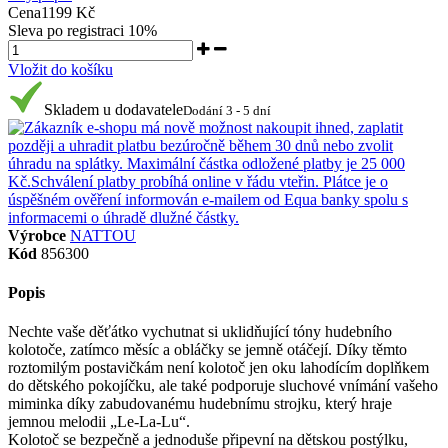
Cena
1199 Kč
Sleva po registraci
10%
Vložit do košíku
Skladem u dodavatele
Dodání 3 - 5 dní
Výrobce
NATTOU
Kód
856300
Popis
Nechte vaše děťátko vychutnat si uklidňující tóny hudebního
kolotoče, zatímco měsíc a obláčky se jemně otáčejí. Díky těmto
roztomilým postavičkám není kolotoč jen oku lahodícím doplňkem
do dětského pokojíčku, ale také podporuje sluchové vnímání vašeho
miminka díky zabudovanému hudebnímu strojku, který hraje
jemnou melodii „Le-La-Lu“.
Kolotoč se bezpečně a jednoduše připevní na dětskou postýlku,