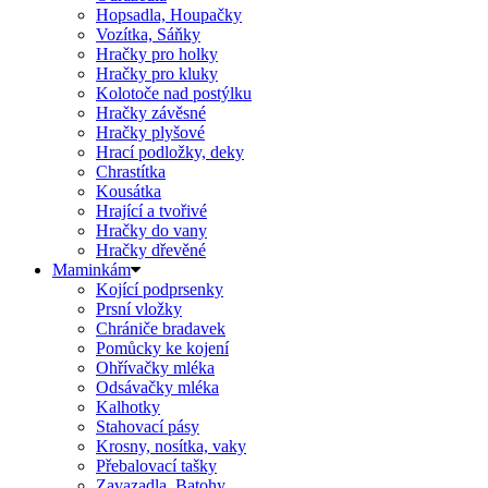
Hopsadla, Houpačky
Vozítka, Sáňky
Hračky pro holky
Hračky pro kluky
Kolotoče nad postýlku
Hračky závěsné
Hračky plyšové
Hrací podložky, deky
Chrastítka
Kousátka
Hrající a tvořivé
Hračky do vany
Hračky dřevěné
Maminkám
Kojící podprsenky
Prsní vložky
Chrániče bradavek
Pomůcky ke kojení
Ohřívačky mléka
Odsávačky mléka
Kalhotky
Stahovací pásy
Krosny, nosítka, vaky
Přebalovací tašky
Zavazadla, Batohy