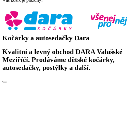
Váš košík je prázdný!
Kočárky a autosedačky Dara
Kvalitní a levný obchod DARA Valašské
Meziříčí. Prodáváme dětské kočárky,
autosedačky, postýlky a další.
Toggle
navigation