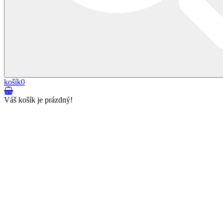
košík
0
Váš košík je prázdný!