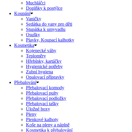
Muchláčci
Doplňky k postýlce
Koupání
Vaničky
Sedátka do vany pro děti
Stupátka k umyvadlu
Osušky
Plavky, Koupací kalhotky
Kosmetika
Kojenecké váhy
Teploměry
Hřebínky, kartáčky
Hygienické potřeby
Zubní hygiena
Opalovací přípravky
Přebalování
Přebalovací komody
Přebalovací pulty
Přebalovací podložky
Přebalovací tašky
Úložné boxy
Pleny
Plenkové kalhoty
Koše na pleny a náplně
Kosmetika k přebalování