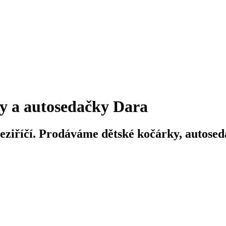
y a autosedačky Dara
iříčí. Prodáváme dětské kočárky, autosedač