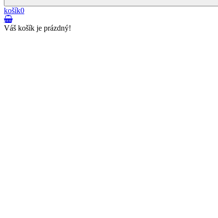
košík
0
Váš košík je prázdný!