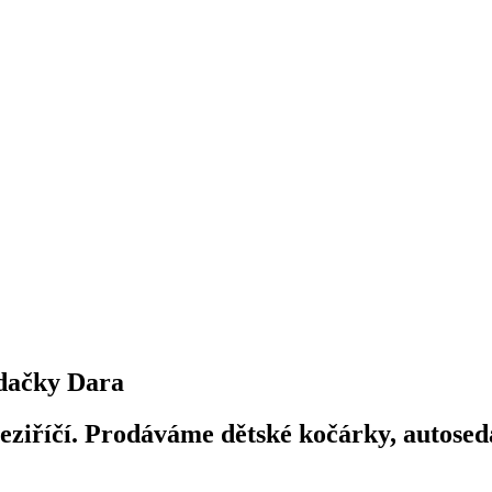
dačky Dara
iříčí. Prodáváme dětské kočárky, autosedač