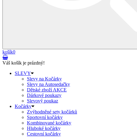
košík
0
Váš košík je prázdný!
SLEVY
Slevy na Kočárky
Slevy na Autosedačky
Dětské zboží AKCE
Dárkové poukazy
Slevový poukaz
Kočárky
Zvýhodněné sety kočárků
Sportovní kočárky
Kombinované kočárky
Hluboké kočárky
Cestovní kočárky