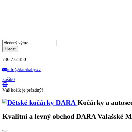
Hledat
736 772 350
info@darababy.cz
košík
0
Váš košík je prázdný!
Kočárky a autose
Kvalitní a levný obchod DARA Valašské Mez