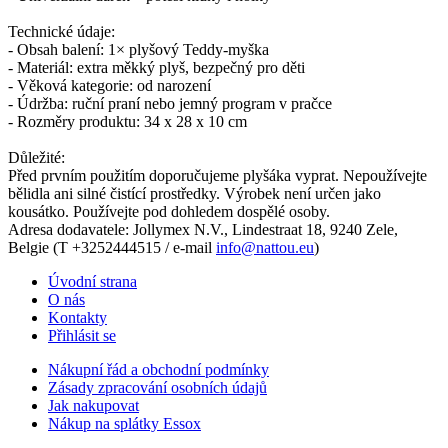
Technické údaje:
- Obsah balení: 1× plyšový Teddy-myška
- Materiál: extra měkký plyš, bezpečný pro děti
- Věková kategorie: od narození
- Údržba: ruční praní nebo jemný program v pračce
- Rozměry produktu: 34 x 28 x 10 cm
Důležité:
Před prvním použitím doporučujeme plyšáka vyprat. Nepoužívejte
bělidla ani silné čistící prostředky. Výrobek není určen jako
kousátko. Používejte pod dohledem dospělé osoby.
Adresa dodavatele: Jollymex N.V., Lindestraat 18, 9240 Zele,
Belgie (T +3252444515 / e-mail
info@nattou.eu
)
Úvodní strana
O nás
Kontakty
Přihlásit se
Nákupní řád a obchodní podmínky
Zásady zpracování osobních údajů
Jak nakupovat
Nákup na splátky Essox