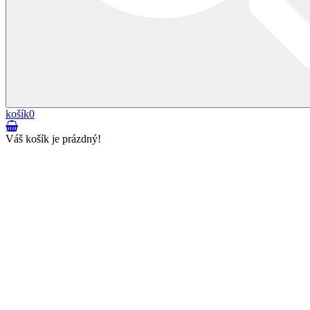
košík
0
Váš košík je prázdný!