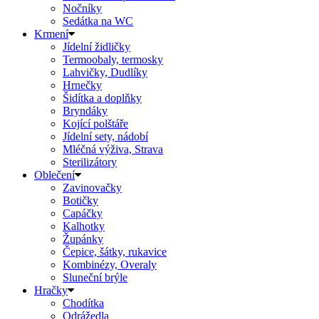
Nočníky
Sedátka na WC
Krmení
Jídelní židličky
Termoobaly, termosky
Lahvičky, Dudlíky
Hrnečky
Šidítka a doplňky
Bryndáky
Kojící polštáře
Jídelní sety, nádobí
Mléčná výživa, Strava
Sterilizátory
Oblečení
Zavinovačky
Botičky
Capáčky
Kalhotky
Župánky
Čepice, šátky, rukavice
Kombinézy, Overaly
Sluneční brýle
Hračky
Chodítka
Odrážedla