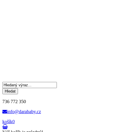
Hledat
736 772 350
info@darababy.cz
košík
0