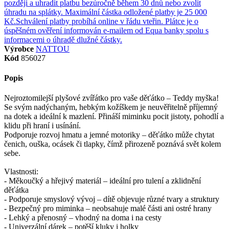
Výrobce
NATTOU
Kód
856027
Popis
Nejroztomilejší plyšové zvířátko pro vaše děťátko – Teddy myška!
Se svým nadýchaným, hebkým kožíškem je neuvěřitelně příjemný
na dotek a ideální k mazlení. Přináší miminku pocit jistoty, pohodlí a
klidu při hraní i usínání.
Podporuje rozvoj hmatu a jemné motoriky – děťátko může chytat
čenich, ouška, ocásek či tlapky, čímž přirozeně poznává svět kolem
sebe.
Vlastnosti:
- Měkoučký a hřejivý materiál – ideální pro tulení a zklidnění
děťátka
- Podporuje smyslový vývoj – dítě objevuje různé tvary a struktury
- Bezpečný pro miminka – neobsahuje malé části ani ostré hrany
- Lehký a přenosný – vhodný na doma i na cesty
- Univerzální dárek – potěší kluky i holky