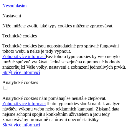
Nesouhlasím
Nastavení
Níže můžete zvolit, jaké typy cookies můžeme zpracovávat.
Technické cookies
Technické cookies jsou nepostradatelné pro správné fungování
tohoto webu a nelze je tedy vypnout.
Zobrazit více informací
Bez tohoto typu cookies by web nebylo
možné správně využívat. Jedná se zejména o pomocné hodnoty
znázorňující Vaše volby, nastavení a zobrazení jednotlivých prvků.
Skrýt více informací
Analytické cookies
Analytické cookies nám pomáhají se neustále zlepšovat.
Zobrazit více informací
Tento typ cookies slouží např. k analýze
návštěv, výkonu webu nebo reklamních kampaní. Získaná data
nejsme schopni spojit s konkrétním uživatelem a jsou tedy
zpracovávány hromadně na úrovni obecné statistiky.
Skrýt více informací