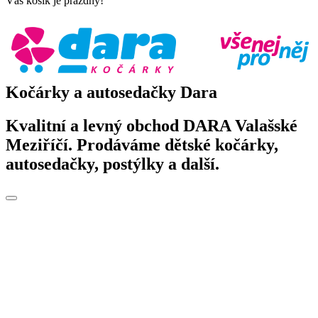
Váš košík je prázdný!
Kočárky a autosedačky Dara
Kvalitní a levný obchod DARA Valašské
Meziříčí. Prodáváme dětské kočárky,
autosedačky, postýlky a další.
Toggle
navigation