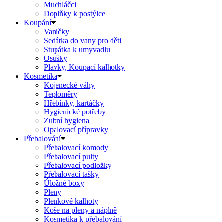
Muchláčci
Doplňky k postýlce
Koupání
Vaničky
Sedátka do vany pro děti
Stupátka k umyvadlu
Osušky
Plavky, Koupací kalhotky
Kosmetika
Kojenecké váhy
Teploměry
Hřebínky, kartáčky
Hygienické potřeby
Zubní hygiena
Opalovací přípravky
Přebalování
Přebalovací komody
Přebalovací pulty
Přebalovací podložky
Přebalovací tašky
Úložné boxy
Pleny
Plenkové kalhoty
Koše na pleny a náplně
Kosmetika k přebalování