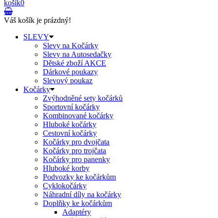
košík
0
Váš košík je prázdný!
SLEVY
Slevy na Kočárky
Slevy na Autosedačky
Dětské zboží AKCE
Dárkové poukazy
Slevový poukaz
Kočárky
Zvýhodněné sety kočárků
Sportovní kočárky
Kombinované kočárky
Hluboké kočárky
Cestovní kočárky
Kočárky pro dvojčata
Kočárky pro trojčata
Kočárky pro panenky
Hluboké korby
Podvozky ke kočárkům
Cyklokočárky
Náhradní díly na kočárky
Doplňky ke kočárkům
Adaptéry