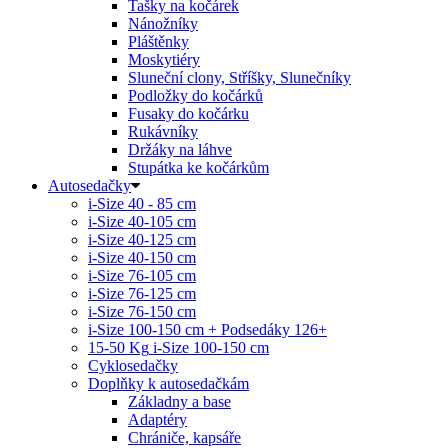
Tašky na kočárek
Nánožníky
Pláštěnky
Moskytiéry
Sluneční clony, Stříšky, Slunečníky
Podložky do kočárků
Fusaky do kočárku
Rukávníky
Držáky na láhve
Stupátka ke kočárkům
Autosedačky
i-Size 40 - 85 cm
i-Size 40-105 cm
i-Size 40-125 cm
i-Size 40-150 cm
i-Size 76-105 cm
i-Size 76-125 cm
i-Size 76-150 cm
i-Size 100-150 cm + Podsedáky 126+
15-50 Kg
i-Size 100-150 cm
Cyklosedačky
Doplňky k autosedačkám
Základny a base
Adaptéry
Chrániče, kapsáře