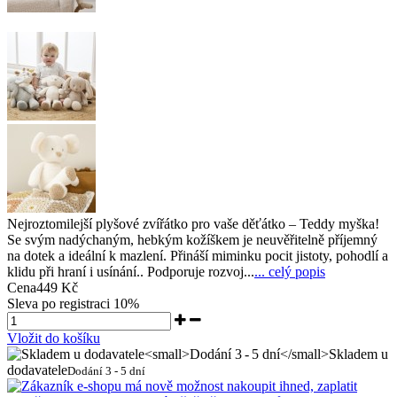
Nejroztomilejší plyšové zvířátko pro vaše děťátko – Teddy myška!
Se svým nadýchaným, hebkým kožíškem je neuvěřitelně příjemný
na dotek a ideální k mazlení. Přináší miminku pocit jistoty, pohodlí a
klidu při hraní i usínání.. Podporuje rozvoj...
... celý popis
Cena
449 Kč
Sleva po registraci
10%
Vložit do košíku
Skladem u
dodavatele
Dodání 3 - 5 dní