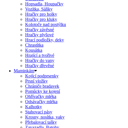
Hopsadla, Houpačky
Vozítka, Sáňky
Hračky pro holky
Hračky pro kluky
Kolotoče nad postýlku
Hračky závěsné
Hračky plyšové
Hrací podložky, deky
Chrastítka
Kousátka
Hrající a tvořivé
Hračky do vany
Hračky dřevěné
Maminkám
Kojící podprsenky
Prsní vložky
Chrániče bradavek
Pomůcky ke kojení
Ohřívačky mléka
Odsávačky mléka
Kalhotky
Stahovací pásy
Krosny, nosítka, vaky
Přebalovací tašky
Zavazadla, Batohy