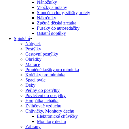
Nánožníky
Vložky a potahy
Sluneční clony, stříšky, rolety
Nákrčníky
Zpětná dětská zrcátka
Fusaky do autosedačky
Ostatní doplňky
Spinkání
Nábytek
Postýlky
Cestovní postýlky
Ohrádky
Matrace
Proutěné košíky pro miminka
Kolébky pro miminka
Spací pytle
Deky
Peřiny do postýlky
Povlečení do postýlky
Houpátka, lehátka
Zvlhčovač vzduchu
Chůvičky, Monitory dechu
Elektronické chůvičky
Monitory dechu
Zábrany