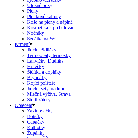
Úložné boxy
Pleny
Plenkové kalhoty
Koše na pleny a náplně
Kosmetika k přebalování
Nočníky
Sedátka na WC
Krmení
Jídelní židličky
Termoobaly, termosky
Lahvičky, Dudlíky
Hrnečky
Šidítka a doplňky
Bryndáky
Kojící polštáře
Jídelní sety, nádobí
Mléčná výživa, Strava
Sterilizátory
Oblečení
Zavinovačky
Botičky
Capáčky
Kalhotky
Župánky