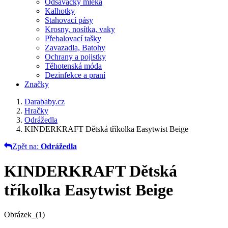
Odsávačky mléka
Kalhotky
Stahovací pásy
Krosny, nosítka, vaky
Přebalovací tašky
Zavazadla, Batohy
Ochrany a pojistky
Těhotenská móda
Dezinfekce a praní
Značky
Darababy.cz
Hračky
Odrážedla
KINDERKRAFT Dětská tříkolka Easytwist Beige
Zpět na:
Odrážedla
KINDERKRAFT Dětská
tříkolka Easytwist Beige
Obrázek_(1)