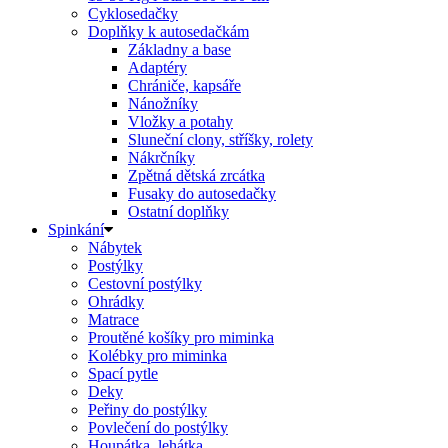
Cyklosedačky
Doplňky k autosedačkám
Základny a base
Adaptéry
Chrániče, kapsáře
Nánožníky
Vložky a potahy
Sluneční clony, stříšky, rolety
Nákrčníky
Zpětná dětská zrcátka
Fusaky do autosedačky
Ostatní doplňky
Spinkání
Nábytek
Postýlky
Cestovní postýlky
Ohrádky
Matrace
Proutěné košíky pro miminka
Kolébky pro miminka
Spací pytle
Deky
Peřiny do postýlky
Povlečení do postýlky
Houpátka, lehátka