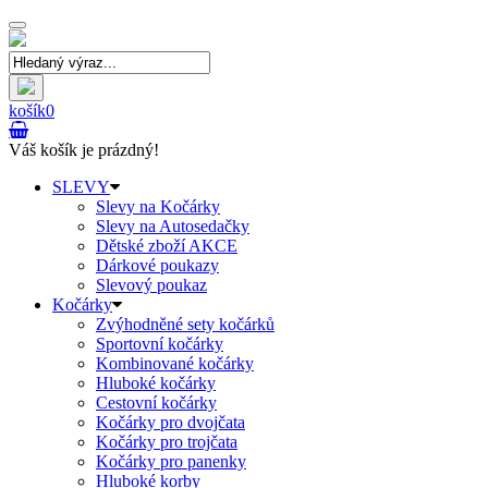
Toggle
navigation
košík
0
Váš košík je prázdný!
SLEVY
Slevy na Kočárky
Slevy na Autosedačky
Dětské zboží AKCE
Dárkové poukazy
Slevový poukaz
Kočárky
Zvýhodněné sety kočárků
Sportovní kočárky
Kombinované kočárky
Hluboké kočárky
Cestovní kočárky
Kočárky pro dvojčata
Kočárky pro trojčata
Kočárky pro panenky
Hluboké korby