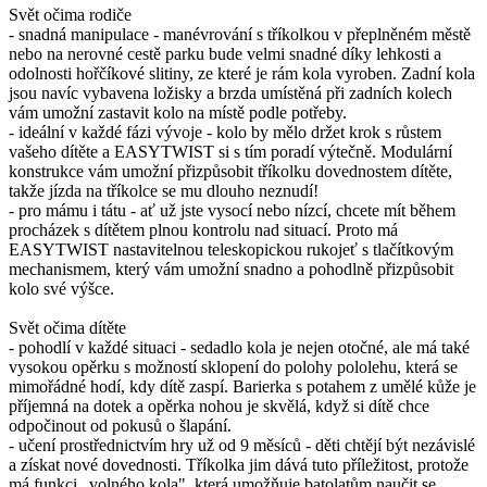
Svět očima rodiče
- snadná manipulace - manévrování s tříkolkou v přeplněném městě
nebo na nerovné cestě parku bude velmi snadné díky lehkosti a
odolnosti hořčíkové slitiny, ze které je rám kola vyroben. Zadní kola
jsou navíc vybavena ložisky a brzda umístěná při zadních kolech
vám umožní zastavit kolo na místě podle potřeby.
- ideální v každé fázi vývoje - kolo by mělo držet krok s růstem
vašeho dítěte a EASYTWIST si s tím poradí výtečně. Modulární
konstrukce vám umožní přizpůsobit tříkolku dovednostem dítěte,
takže jízda na tříkolce se mu dlouho neznudí!
- pro mámu i tátu - ať už jste vysocí nebo nízcí, chcete mít během
procházek s dítětem plnou kontrolu nad situací. Proto má
EASYTWIST nastavitelnou teleskopickou rukojeť s tlačítkovým
mechanismem, který vám umožní snadno a pohodlně přizpůsobit
kolo své výšce.
Svět očima dítěte
- pohodlí v každé situaci - sedadlo kola je nejen otočné, ale má také
vysokou opěrku s možností sklopení do polohy pololehu, která se
mimořádné hodí, kdy dítě zaspí. Barierka s potahem z umělé kůže je
příjemná na dotek a opěrka nohou je skvělá, když si dítě chce
odpočinout od pokusů o šlapání.
- učení prostřednictvím hry už od 9 měsíců - děti chtějí být nezávislé
a získat nové dovednosti. Tříkolka jim dává tuto příležitost, protože
má funkci „volného kola", která umožňuje batolatům naučit se