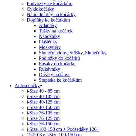
Podvozky ke kočárkům
Cyklokočárky
Náhradní díly na kočárky
Doplňky ke kočárkům
Adaptéry
Tašky na kočárek
Nánožníky
Pláštěnky
Moskytiéry
Sluneční clony, Stříšky, Slunečníky
Podložky do kočárků
Fusaky do kočárku
Rukávníky
Držáky na láhve
Stupátka ke kočárkům
Autosedačky
i-Size 40 - 85 cm
i-Size 40-105 cm
i-Size 40-125 cm
i-Size 40-150 cm
i-Size 76-105 cm
i-Size 76-125 cm
i-Size 76-150 cm
i-Size 100-150 cm + Podsedáky 126+
15-50 Kg
i-Size 100-150 cm