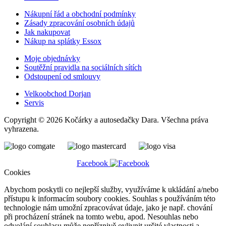
Nákupní řád a obchodní podmínky
Zásady zpracování osobních údajů
Jak nakupovat
Nákup na splátky Essox
Moje objednávky
Soutěžní pravidla na sociálních sítích
Odstoupení od smlouvy
Velkoobchod Dorjan
Servis
Copyright © 2026 Kočárky a autosedačky Dara. Všechna práva
vyhrazena.
Facebook
Cookies
Abychom poskytli co nejlepší služby, využíváme k ukládání a/nebo
přístupu k informacím soubory cookies. Souhlas s používáním této
technologie nám umožní zpracovávat údaje, jako je např. chování
při procházení stránek na tomto webu, apod. Nesouhlas nebo
odvolání souhlasu může nepříznivě ovlivnit určité vlastnosti a