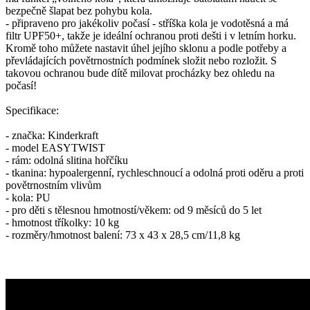
bezpečně šlapat bez pohybu kola.
- připraveno pro jakékoliv počasí - stříška kola je vodotěsná a má
filtr UPF50+, takže je ideální ochranou proti dešti i v letním horku.
Kromě toho můžete nastavit úhel jejího sklonu a podle potřeby a
převládajících povětrnostních podmínek složit nebo rozložit. S
takovou ochranou bude dítě milovat procházky bez ohledu na
počasí!
Specifikace:
- značka: Kinderkraft
- model EASYTWIST
- rám: odolná slitina hořčíku
- tkanina: hypoalergenní, rychleschnoucí a odolná proti oděru a proti
povětrnostním vlivům
- kola: PU
- pro děti s tělesnou hmotností/věkem: od 9 měsíců do 5 let
- hmotnost tříkolky: 10 kg
- rozměry/hmotnost balení: 73 x 43 x 28,5 cm/11,8 kg