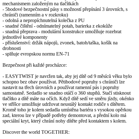
mechanismem založeným na tlačítkách
- 5bodové bezpečnostní pásy s možností přepínání 3 úrovních, s
chrániči (ramenním a v rozkroku)
- odolná a nepropíchnutelná kolečka z PU
- snadné čištění - odnímatelný potah, barierka z ekokůže
- snadná přeprava - modulární konstrukce umožňuje rozebrat
jednotlivé komponenty
- příslušenství: držák nápojů, zvonek, batoh/taška, košík na
drobnosti
- splňuje evropskou normu EN-71
Bezpečnost při každé procházce:
- EASYTWIST je navržen tak, aby jej dítě od 9 měsíců věku bylo
schopno bez obav používat. Pětibodové popruhy s chrániči lze
nastavit na třech úrovních a používat ramenní pás i popruhy
samostatně. Sedadlo se snadno otáčí o 360 stupňů. Stačí stisknout
tlačítko a dítě máte na očích. Když dítě sedí ve směru jízdy, okénko
ve stříšce umožňuje udržovat neustálý kontakt rodiče s dítětem.
Kromě toho je kolem sedadla umístěna bariéra s vysokou opěrkou
zad, kterou lze v případě potřeby demontovat, a přední kolo má
speciální kryt, který chrání nohy dítěte před kontaktem s kolem.
Discover the world TOGETHER: