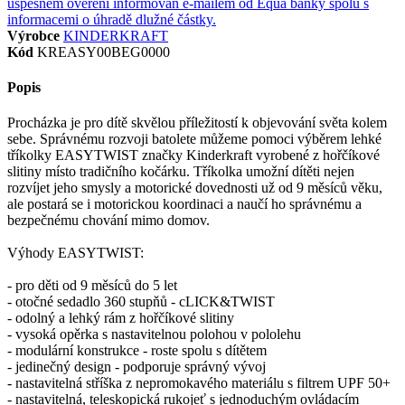
Výrobce
KINDERKRAFT
Kód
KREASY00BEG0000
Popis
Procházka je pro dítě skvělou příležitostí k objevování světa kolem
sebe. Správnému rozvoji batolete můžeme pomoci výběrem lehké
tříkolky EASYTWIST značky Kinderkraft vyrobené z hořčíkové
slitiny místo tradičního kočárku. Tříkolka umožní dítěti nejen
rozvíjet jeho smysly a motorické dovednosti už od 9 měsíců věku,
ale postará se i motorickou koordinaci a naučí ho správnému a
bezpečnému chování mimo domov.
Výhody EASYTWIST:
- pro děti od 9 měsíců do 5 let
- otočné sedadlo 360 stupňů - cLICK&TWIST
- odolný a lehký rám z hořčíkové slitiny
- vysoká opěrka s nastavitelnou polohou v pololehu
- modulární konstrukce - roste spolu s dítětem
- jedinečný design - podporuje správný vývoj
- nastavitelná stříška z nepromokavého materiálu s filtrem UPF 50+
- nastavitelná, teleskopická rukojeť s jednoduchým ovládacím