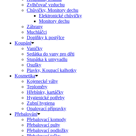
Zvlhčovač vzduchu
Chůvičky, Monitory dechu
Elektronické chůvičky
Monitory dechu
Zábrany
Muchláčci
Doplňky k postýlce
Koupání
Vaničky
Sedátka do vany pro děti
Stupátka k umyvadlu
Osušky
Plavky, Koupací kalhotky
Kosmetika
Kojenecké váhy
Teploměry
Hřebínky, kartáčky
Hygienické potřeby
Zubní hygiena
Opalovací přípravky
Přebalování
Přebalovací komody
Přebalovací pulty
Přebalovací podložky
Přebalovací tašky