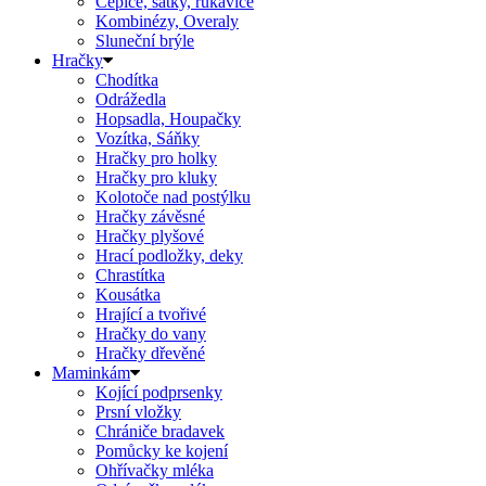
Čepice, šátky, rukavice
Kombinézy, Overaly
Sluneční brýle
Hračky
Chodítka
Odrážedla
Hopsadla, Houpačky
Vozítka, Sáňky
Hračky pro holky
Hračky pro kluky
Kolotoče nad postýlku
Hračky závěsné
Hračky plyšové
Hrací podložky, deky
Chrastítka
Kousátka
Hrající a tvořivé
Hračky do vany
Hračky dřevěné
Maminkám
Kojící podprsenky
Prsní vložky
Chrániče bradavek
Pomůcky ke kojení
Ohřívačky mléka