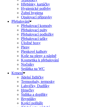
Hřebínky, kartáčky
Hygienické potřeby
Zubní hygiena
Opalovací přípravky
Přebalování
Přebalovací komody
Přebalovací pulty
Přebalovací podložky
Přebalovací tašky
Úložné boxy
Pleny
Plenkové kalhoty
Koše na pleny a náplně
Kosmetika k přebalování
Nočníky
Sedátka na WC
Krmení
Jídelní židličky
Termoobaly, termosky
Lahvičky, Dudlíky
Hrnečky
Šidítka a doplňky
Bryndáky
Kojící polštáře