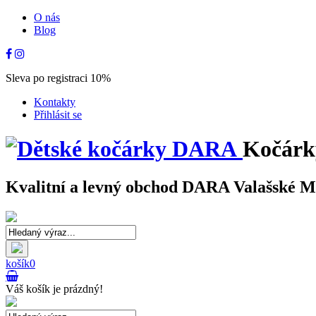
O nás
Blog
Sleva po registraci 10%
Kontakty
Přihlásit se
Kočárk
Kvalitní a levný obchod DARA Valašské Mez
košík
0
Váš košík je prázdný!