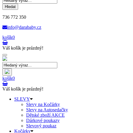
Hledat
736 772 350
info@darababy.cz
košík
0
Váš košík je prázdný!
Toggle
navigation
košík
0
Váš košík je prázdný!
SLEVY
Slevy na Kočárky
Slevy na Autosedačky
Dětské zboží AKCE
Dárkové poukazy
Slevový poukaz
Kočárky