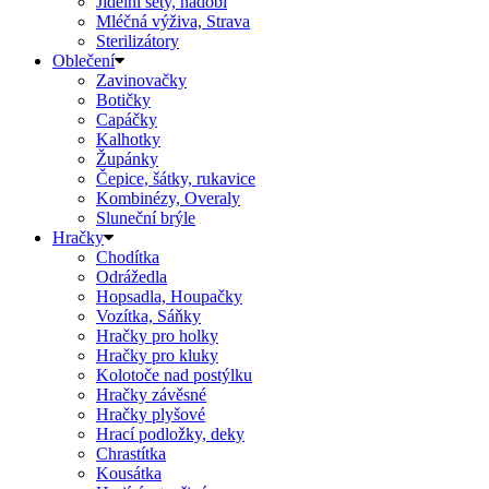
Jídelní sety, nádobí
Mléčná výživa, Strava
Sterilizátory
Oblečení
Zavinovačky
Botičky
Capáčky
Kalhotky
Župánky
Čepice, šátky, rukavice
Kombinézy, Overaly
Sluneční brýle
Hračky
Chodítka
Odrážedla
Hopsadla, Houpačky
Vozítka, Sáňky
Hračky pro holky
Hračky pro kluky
Kolotoče nad postýlku
Hračky závěsné
Hračky plyšové
Hrací podložky, deky
Chrastítka
Kousátka