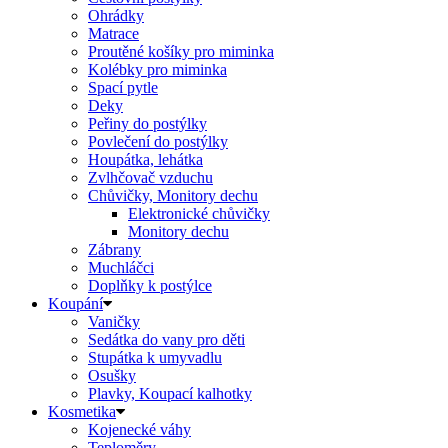
Ohrádky
Matrace
Proutěné košíky pro miminka
Kolébky pro miminka
Spací pytle
Deky
Peřiny do postýlky
Povlečení do postýlky
Houpátka, lehátka
Zvlhčovač vzduchu
Chůvičky, Monitory dechu
Elektronické chůvičky
Monitory dechu
Zábrany
Muchláčci
Doplňky k postýlce
Koupání
Vaničky
Sedátka do vany pro děti
Stupátka k umyvadlu
Osušky
Plavky, Koupací kalhotky
Kosmetika
Kojenecké váhy
Teploměry