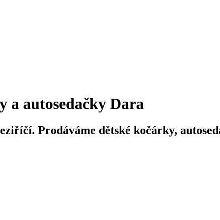
y a autosedačky Dara
iříčí. Prodáváme dětské kočárky, autosedač