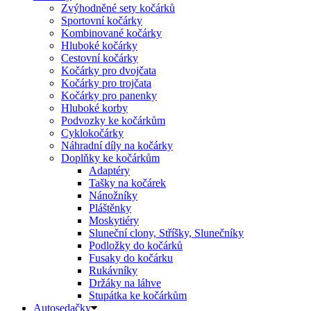
Zvýhodněné sety kočárků
Sportovní kočárky
Kombinované kočárky
Hluboké kočárky
Cestovní kočárky
Kočárky pro dvojčata
Kočárky pro trojčata
Kočárky pro panenky
Hluboké korby
Podvozky ke kočárkům
Cyklokočárky
Náhradní díly na kočárky
Doplňky ke kočárkům
Adaptéry
Tašky na kočárek
Nánožníky
Pláštěnky
Moskytiéry
Sluneční clony, Stříšky, Slunečníky
Podložky do kočárků
Fusaky do kočárku
Rukávníky
Držáky na láhve
Stupátka ke kočárkům
Autosedačky