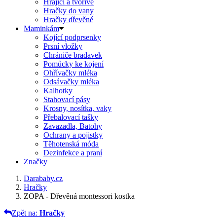
Hrající a tvořivé
Hračky do vany
Hračky dřevěné
Maminkám
Kojící podprsenky
Prsní vložky
Chrániče bradavek
Pomůcky ke kojení
Ohřívačky mléka
Odsávačky mléka
Kalhotky
Stahovací pásy
Krosny, nosítka, vaky
Přebalovací tašky
Zavazadla, Batohy
Ochrany a pojistky
Těhotenská móda
Dezinfekce a praní
Značky
Darababy.cz
Hračky
ZOPA - Dřevěná montessori kostka
Zpět na:
Hračky