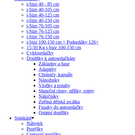
i-Size 40 - 85 cm
i-Size 40-105 cm
i-Size 40-125 cm
i-Size 40-150 cm
i-Size 76-105 cm
i-Size 76-125 cm
i-Size 76-150 cm
i-Size 100-150 cm + Podsedáky 126+
15-50 Kg
i-Size 100-150 cm
Cyklosedačky
Doplňky k autosedačkám
Základny a base
Adaptéry
Chrániče, kapsáře
Nánožníky
Vložky a potahy
Sluneční clony, stříšky, rolety
Nákrčníky
Zpětná dětská zrcátka
Fusaky do autosedačky
Ostatní doplňky
Spinkání
Nábytek
Postýlky
Cestovní postýlky