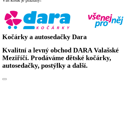
Váš košík je prázdný!
Kočárky a autosedačky Dara
Kvalitní a levný obchod DARA Valašské
Meziříčí. Prodáváme dětské kočárky,
autosedačky, postýlky a další.
Toggle
navigation