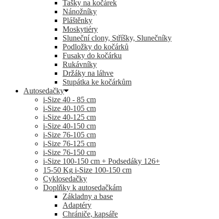
Tašky na kočárek
Nánožníky
Pláštěnky
Moskytiéry
Sluneční clony, Stříšky, Slunečníky
Podložky do kočárků
Fusaky do kočárku
Rukávníky
Držáky na láhve
Stupátka ke kočárkům
Autosedačky
i-Size 40 - 85 cm
i-Size 40-105 cm
i-Size 40-125 cm
i-Size 40-150 cm
i-Size 76-105 cm
i-Size 76-125 cm
i-Size 76-150 cm
i-Size 100-150 cm + Podsedáky 126+
15-50 Kg
i-Size 100-150 cm
Cyklosedačky
Doplňky k autosedačkám
Základny a base
Adaptéry
Chrániče, kapsáře