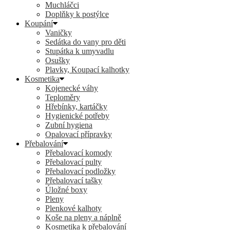
Muchláčci
Doplňky k postýlce
Koupání
Vaničky
Sedátka do vany pro děti
Stupátka k umyvadlu
Osušky
Plavky, Koupací kalhotky
Kosmetika
Kojenecké váhy
Teploměry
Hřebínky, kartáčky
Hygienické potřeby
Zubní hygiena
Opalovací přípravky
Přebalování
Přebalovací komody
Přebalovací pulty
Přebalovací podložky
Přebalovací tašky
Úložné boxy
Pleny
Plenkové kalhoty
Koše na pleny a náplně
Kosmetika k přebalování