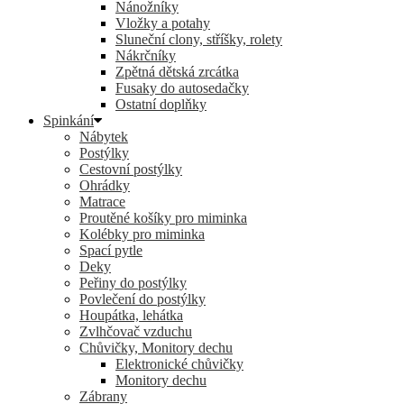
Nánožníky
Vložky a potahy
Sluneční clony, stříšky, rolety
Nákrčníky
Zpětná dětská zrcátka
Fusaky do autosedačky
Ostatní doplňky
Spinkání
Nábytek
Postýlky
Cestovní postýlky
Ohrádky
Matrace
Proutěné košíky pro miminka
Kolébky pro miminka
Spací pytle
Deky
Peřiny do postýlky
Povlečení do postýlky
Houpátka, lehátka
Zvlhčovač vzduchu
Chůvičky, Monitory dechu
Elektronické chůvičky
Monitory dechu
Zábrany