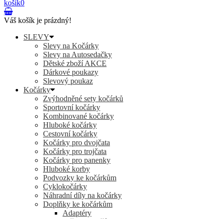
košík
0
Váš košík je prázdný!
SLEVY
Slevy na Kočárky
Slevy na Autosedačky
Dětské zboží AKCE
Dárkové poukazy
Slevový poukaz
Kočárky
Zvýhodněné sety kočárků
Sportovní kočárky
Kombinované kočárky
Hluboké kočárky
Cestovní kočárky
Kočárky pro dvojčata
Kočárky pro trojčata
Kočárky pro panenky
Hluboké korby
Podvozky ke kočárkům
Cyklokočárky
Náhradní díly na kočárky
Doplňky ke kočárkům
Adaptéry