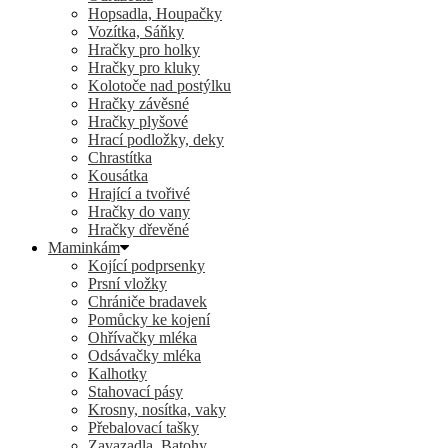
Hopsadla, Houpačky
Vozítka, Sáňky
Hračky pro holky
Hračky pro kluky
Kolotoče nad postýlku
Hračky závěsné
Hračky plyšové
Hrací podložky, deky
Chrastítka
Kousátka
Hrající a tvořivé
Hračky do vany
Hračky dřevěné
Maminkám
Kojící podprsenky
Prsní vložky
Chrániče bradavek
Pomůcky ke kojení
Ohřívačky mléka
Odsávačky mléka
Kalhotky
Stahovací pásy
Krosny, nosítka, vaky
Přebalovací tašky
Zavazadla, Batohy