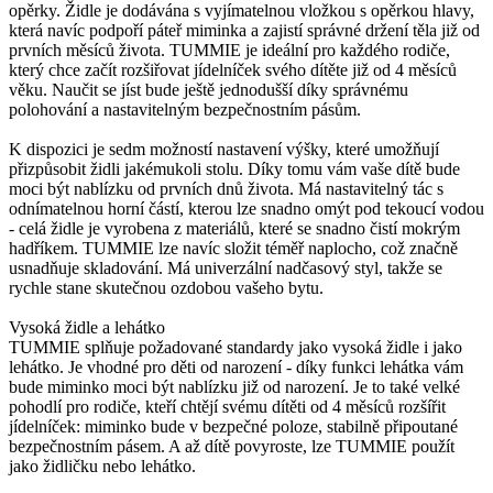
opěrky. Židle je dodávána s vyjímatelnou vložkou s opěrkou hlavy,
která navíc podpoří páteř miminka a zajistí správné držení těla již od
prvních měsíců života. TUMMIE je ideální pro každého rodiče,
který chce začít rozšiřovat jídelníček svého dítěte již od 4 měsíců
věku. Naučit se jíst bude ještě jednodušší díky správnému
polohování a nastavitelným bezpečnostním pásům.
K dispozici je sedm možností nastavení výšky, které umožňují
přizpůsobit židli jakémukoli stolu. Díky tomu vám vaše dítě bude
moci být nablízku od prvních dnů života. Má nastavitelný tác s
odnímatelnou horní částí, kterou lze snadno omýt pod tekoucí vodou
- celá židle je vyrobena z materiálů, které se snadno čistí mokrým
hadříkem. TUMMIE lze navíc složit téměř naplocho, což značně
usnadňuje skladování. Má univerzální nadčasový styl, takže se
rychle stane skutečnou ozdobou vašeho bytu.
Vysoká židle a lehátko
TUMMIE splňuje požadované standardy jako vysoká židle i jako
lehátko. Je vhodné pro děti od narození - díky funkci lehátka vám
bude miminko moci být nablízku již od narození. Je to také velké
pohodlí pro rodiče, kteří chtějí svému dítěti od 4 měsíců rozšířit
jídelníček: miminko bude v bezpečné poloze, stabilně připoutané
bezpečnostním pásem. A až dítě povyroste, lze TUMMIE použít
jako židličku nebo lehátko.