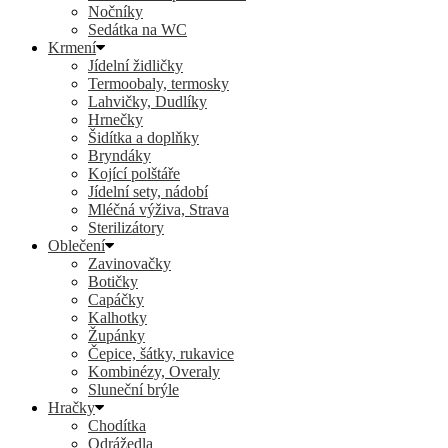
Nočníky
Sedátka na WC
Krmení
Jídelní židličky
Termoobaly, termosky
Lahvičky, Dudlíky
Hrnečky
Šidítka a doplňky
Bryndáky
Kojící polštáře
Jídelní sety, nádobí
Mléčná výživa, Strava
Sterilizátory
Oblečení
Zavinovačky
Botičky
Capáčky
Kalhotky
Župánky
Čepice, šátky, rukavice
Kombinézy, Overaly
Sluneční brýle
Hračky
Chodítka
Odrážedla