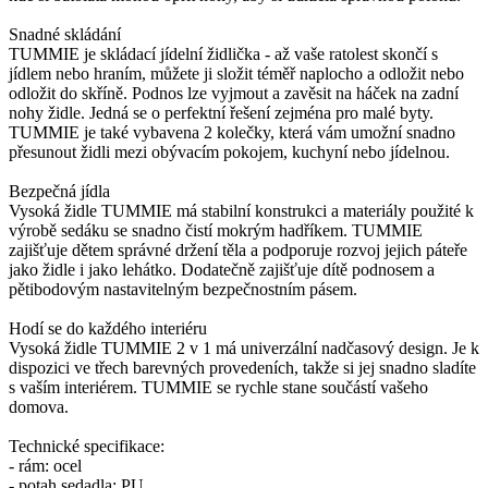
Snadné skládání
TUMMIE je skládací jídelní židlička - až vaše ratolest skončí s
jídlem nebo hraním, můžete ji složit téměř naplocho a odložit nebo
odložit do skříně. Podnos lze vyjmout a zavěsit na háček na zadní
nohy židle. Jedná se o perfektní řešení zejména pro malé byty.
TUMMIE je také vybavena 2 kolečky, která vám umožní snadno
přesunout židli mezi obývacím pokojem, kuchyní nebo jídelnou.
Bezpečná jídla
Vysoká židle TUMMIE má stabilní konstrukci a materiály použité k
výrobě sedáku se snadno čistí mokrým hadříkem. TUMMIE
zajišťuje dětem správné držení těla a podporuje rozvoj jejich páteře
jako židle i jako lehátko. Dodatečně zajišťuje dítě podnosem a
pětibodovým nastavitelným bezpečnostním pásem.
Hodí se do každého interiéru
Vysoká židle TUMMIE 2 v 1 má univerzální nadčasový design. Je k
dispozici ve třech barevných provedeních, takže si jej snadno sladíte
s vaším interiérem. TUMMIE se rychle stane součástí vašeho
domova.
Technické specifikace:
- rám: ocel
- potah sedadla: PU