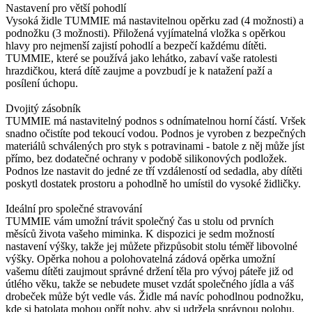
Nastavení pro větší pohodlí
Vysoká židle TUMMIE má nastavitelnou opěrku zad (4 možnosti) a
podnožku (3 možnosti). Přiložená vyjímatelná vložka s opěrkou
hlavy pro nejmenší zajistí pohodlí a bezpečí každému dítěti.
TUMMIE, které se používá jako lehátko, zabaví vaše ratolesti
hrazdičkou, která dítě zaujme a povzbudí je k natažení paží a
posílení úchopu.
Dvojitý zásobník
TUMMIE má nastavitelný podnos s odnímatelnou horní částí. Vršek
snadno očistíte pod tekoucí vodou. Podnos je vyroben z bezpečných
materiálů schválených pro styk s potravinami - batole z něj může jíst
přímo, bez dodatečné ochrany v podobě silikonových podložek.
Podnos lze nastavit do jedné ze tří vzdáleností od sedadla, aby dítěti
poskytl dostatek prostoru a pohodlně ho umístil do vysoké židličky.
Ideální pro společné stravování
TUMMIE vám umožní trávit společný čas u stolu od prvních
měsíců života vašeho miminka. K dispozici je sedm možností
nastavení výšky, takže jej můžete přizpůsobit stolu téměř libovolné
výšky. Opěrka nohou a polohovatelná zádová opěrka umožní
vašemu dítěti zaujmout správné držení těla pro vývoj páteře již od
útlého věku, takže se nebudete muset vzdát společného jídla a váš
drobeček může být vedle vás. Židle má navíc pohodlnou podnožku,
kde si batolata mohou opřít nohy, aby si udržela správnou polohu.