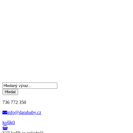
Hledat
736 772 350
info@darababy.cz
košík
0