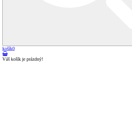
košík
0
Váš košík je prázdný!