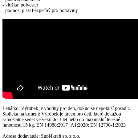
- vložka: polyester
- podnos: plast bezpečný pro potraviny
Lehátko: Výrobek je vhodný pro deti, dokud se nepokusí posadit.
Stolicka na krmení: Výrobek je urcen pro deti, které dokážou
samostatne sedet ve veku do 3 let nebo do maximální telesné
hmotnosti 15 kg. EN 14988:2017+A1:2020; EN 12790-1:2023
Adresa dodavatele: Supl4kraft sp. z o.o.