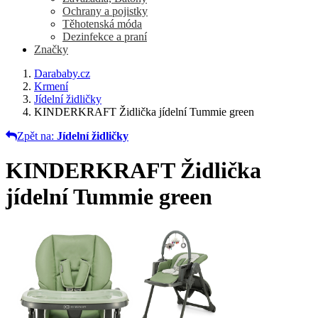
Ochrany a pojistky
Těhotenská móda
Dezinfekce a praní
Značky
Darababy.cz
Krmení
Jídelní židličky
KINDERKRAFT Židlička jídelní Tummie green
Zpět na:
Jídelní židličky
KINDERKRAFT Židlička
jídelní Tummie green