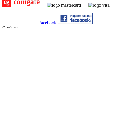
Facebook
Cookies
Abychom poskytli co nejlepší služby, využíváme k ukládání a/nebo
přístupu k informacím soubory cookies. Souhlas s používáním této
technologie nám umožní zpracovávat údaje, jako je např. chování
při procházení stránek na tomto webu, apod. Nesouhlas nebo
odvolání souhlasu může nepříznivě ovlivnit určité vlastnosti a
funkce webu. Kliknutím na tlačítko Souhlasím můžete souhlas
udělit.
Nastavení
Souhlasím
Nesouhlasím
Nastavení
Níže můžete zvolit, jaké typy cookies můžeme zpracovávat.
Technické cookies
Technické cookies jsou nepostradatelné pro správné fungování