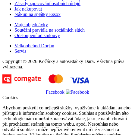
Zásady zpracování osobních údajů
Jak nakupovat
Nákup na splátky Essox
Moje objednávky
Soutěžní pravidla na sociálních sítích
Odstoupení od smlouvy
Velkoobchod Dorjan
Servis
Copyright © 2026 Kočárky a autosedačky Dara. Všechna práva
vyhrazena.
Facebook
Cookies
Abychom poskytli co nejlepší služby, využíváme k ukládání a/nebo
přístupu k informacím soubory cookies. Souhlas s používáním této
technologie nám umožní zpracovávat údaje, jako je např. chování
při procházení stránek na tomto webu, apod. Nesouhlas nebo
odvolání souhlasu může nepříznivě ovlivnit určité vlastnosti a
funkce webu. Kliknutím na tlačítko Souhlasím můžete souhlas