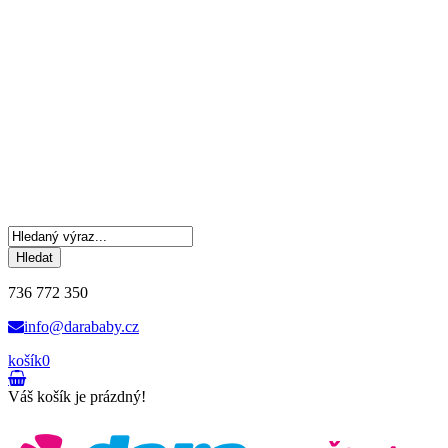
Hledat
736 772 350
info@darababy.cz
košík
0
Váš košík je prázdný!