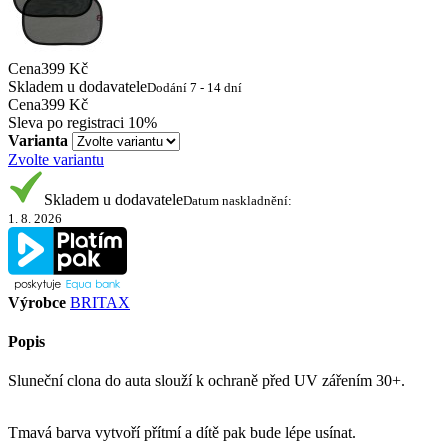
Cena
399 Kč
Skladem u dodavatele
Dodání 7 - 14 dní
Cena
399 Kč
Sleva po registraci
10%
Varianta
Zvolte variantu
Skladem u dodavatele
Datum naskladnění:
1. 8. 2026
Výrobce
BRITAX
Popis
Sluneční clona do auta slouží k ochraně před UV zářením 30+.
Tmavá barva vytvoří přítmí a dítě pak bude lépe usínat.