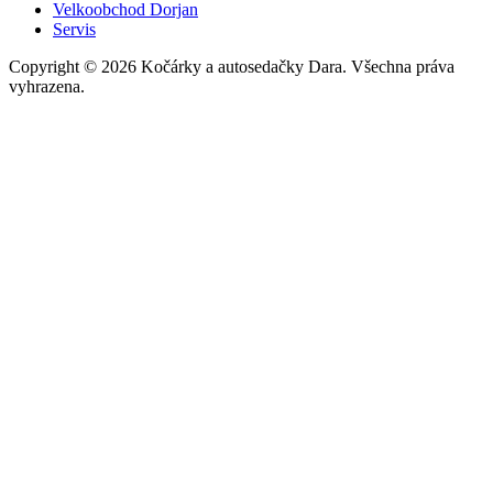
Velkoobchod Dorjan
Servis
Copyright © 2026 Kočárky a autosedačky Dara. Všechna práva
vyhrazena.
Facebook
Cookies
Abychom poskytli co nejlepší služby, využíváme k ukládání a/nebo
přístupu k informacím soubory cookies. Souhlas s používáním této
technologie nám umožní zpracovávat údaje, jako je např. chování
při procházení stránek na tomto webu, apod. Nesouhlas nebo
odvolání souhlasu může nepříznivě ovlivnit určité vlastnosti a
funkce webu. Kliknutím na tlačítko Souhlasím můžete souhlas
udělit.
Nastavení
Souhlasím
Nesouhlasím
Nastavení