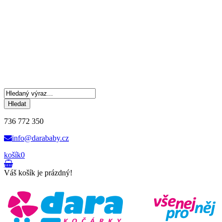
Hledat
736 772 350
info@darababy.cz
košík
0
Váš košík je prázdný!