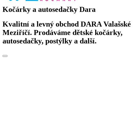
Kočárky a autosedačky Dara
Kvalitní a levný obchod DARA Valašské
Meziříčí. Prodáváme dětské kočárky,
autosedačky, postýlky a další.
Toggle
navigation