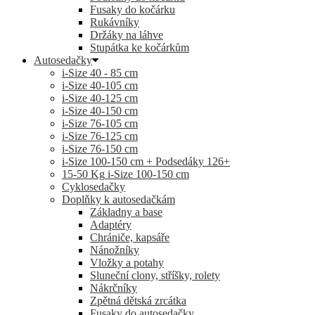
Fusaky do kočárku
Rukávníky
Držáky na láhve
Stupátka ke kočárkům
Autosedačky
i-Size 40 - 85 cm
i-Size 40-105 cm
i-Size 40-125 cm
i-Size 40-150 cm
i-Size 76-105 cm
i-Size 76-125 cm
i-Size 76-150 cm
i-Size 100-150 cm + Podsedáky 126+
15-50 Kg
i-Size 100-150 cm
Cyklosedačky
Doplňky k autosedačkám
Základny a base
Adaptéry
Chrániče, kapsáře
Nánožníky
Vložky a potahy
Sluneční clony, stříšky, rolety
Nákrčníky
Zpětná dětská zrcátka
Fusaky do autosedačky