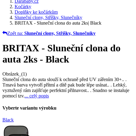
Darababy.cz
Kočárky
Doplňky ke kočárkům
Sluneční clony, Stříšky, Slunečníky
BRITAX - Sluneční clona do auta 2ks| Black
Zpět na:
Sluneční clony, Stříšky, Slunečníky
BRITAX - Sluneční clona do
auta 2ks - Black
Obrázek_(1)
Sluneční clona do auta slouží k ochraně před UV zářením 30+.. .
Tmavá barva vytvoří přítmí a dítě pak bude lépe usínat.. . Lehký,
vyztužený rám zajišťuje perfektní přilnavost.. . Snadno se instaluje
pomocí tzv.
... celý popis
Vyberte variantu výrobku
Black