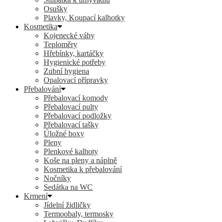
Osušky
Plavky, Koupací kalhotky
Kosmetika
Kojenecké váhy
Teploměry
Hřebínky, kartáčky
Hygienické potřeby
Zubní hygiena
Opalovací přípravky
Přebalování
Přebalovací komody
Přebalovací pulty
Přebalovací podložky
Přebalovací tašky
Úložné boxy
Pleny
Plenkové kalhoty
Koše na pleny a náplně
Kosmetika k přebalování
Nočníky
Sedátka na WC
Krmení
Jídelní židličky
Termoobaly, termosky