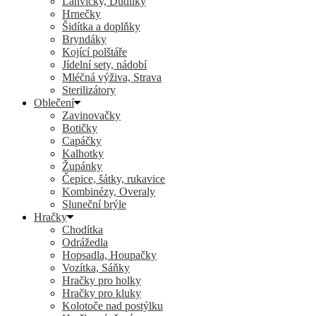
Lahvičky, Dudlíky
Hrnečky
Šidítka a doplňky
Bryndáky
Kojící polštáře
Jídelní sety, nádobí
Mléčná výživa, Strava
Sterilizátory
Oblečení
Zavinovačky
Botičky
Capáčky
Kalhotky
Župánky
Čepice, šátky, rukavice
Kombinézy, Overaly
Sluneční brýle
Hračky
Chodítka
Odrážedla
Hopsadla, Houpačky
Vozítka, Sáňky
Hračky pro holky
Hračky pro kluky
Kolotoče nad postýlku