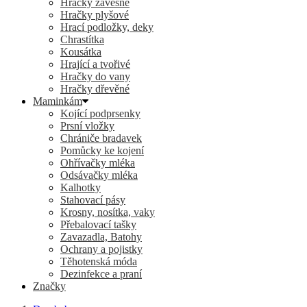
Hračky závěsné
Hračky plyšové
Hrací podložky, deky
Chrastítka
Kousátka
Hrající a tvořivé
Hračky do vany
Hračky dřevěné
Maminkám
Kojící podprsenky
Prsní vložky
Chrániče bradavek
Pomůcky ke kojení
Ohřívačky mléka
Odsávačky mléka
Kalhotky
Stahovací pásy
Krosny, nosítka, vaky
Přebalovací tašky
Zavazadla, Batohy
Ochrany a pojistky
Těhotenská móda
Dezinfekce a praní
Značky