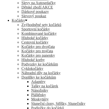
Slevy na Autosedačky
Dětské zboží AKCE
Dárkové poukazy
Slevový poukaz
Kočárky
Zvýhodněné sety kočárků
Sportovní kočárky
Kombinované kočárky
Hluboké kočárky
Cestovní kočárky
Kočárky pro dvojčata
Kočárky pro trojčata
Kočárky pro panenky
Hluboké korby
Podvozky ke kočárkům
Cyklokočárky
Náhradní díly na kočárky
Doplňky ke kočárkům
Adaptéry
Tašky na kočárek
Nánožníky
Pláštěnky
Moskytiéry
Sluneční clony, Stříšky, Slunečníky
Podložky do kočárků