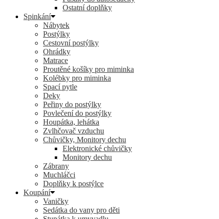
Ostatní doplňky
Spinkání
Nábytek
Postýlky
Cestovní postýlky
Ohrádky
Matrace
Proutěné košíky pro miminka
Kolébky pro miminka
Spací pytle
Deky
Peřiny do postýlky
Povlečení do postýlky
Houpátka, lehátka
Zvlhčovač vzduchu
Chůvičky, Monitory dechu
Elektronické chůvičky
Monitory dechu
Zábrany
Muchláčci
Doplňky k postýlce
Koupání
Vaničky
Sedátka do vany pro děti
Stupátka k umyvadlu