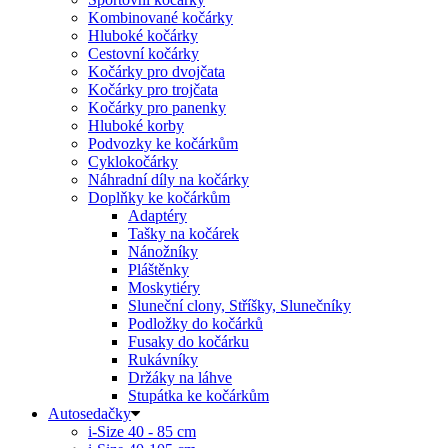
Kombinované kočárky
Hluboké kočárky
Cestovní kočárky
Kočárky pro dvojčata
Kočárky pro trojčata
Kočárky pro panenky
Hluboké korby
Podvozky ke kočárkům
Cyklokočárky
Náhradní díly na kočárky
Doplňky ke kočárkům
Adaptéry
Tašky na kočárek
Nánožníky
Pláštěnky
Moskytiéry
Sluneční clony, Stříšky, Slunečníky
Podložky do kočárků
Fusaky do kočárku
Rukávníky
Držáky na láhve
Stupátka ke kočárkům
Autosedačky
i-Size 40 - 85 cm