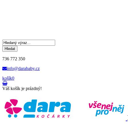
Hledat
736 772 350
info@darababy.cz
košík
0
Váš košík je prázdný!