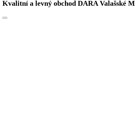
Kvalitní a levný obchod DARA Valašské Mez
Toggle
navigation