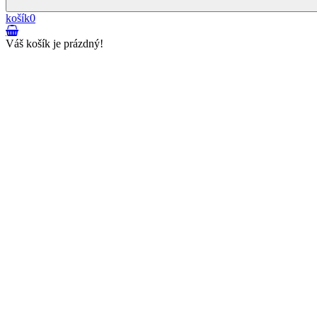
košík
0
Váš košík je prázdný!