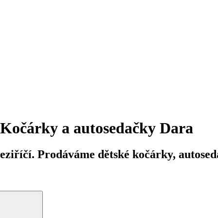
Kočárky a autosedačky Dara
iříčí. Prodáváme dětské kočárky, autosedač