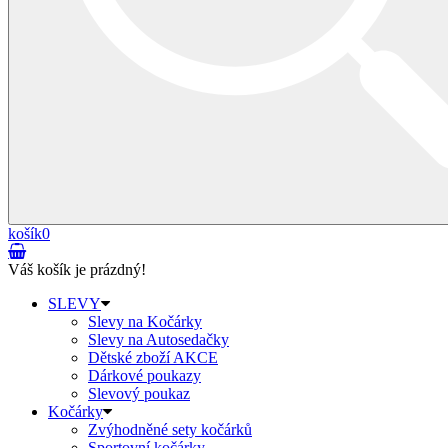
košík
0
Váš košík je prázdný!
SLEVY
Slevy na Kočárky
Slevy na Autosedačky
Dětské zboží AKCE
Dárkové poukazy
Slevový poukaz
Kočárky
Zvýhodněné sety kočárků
Sportovní kočárky