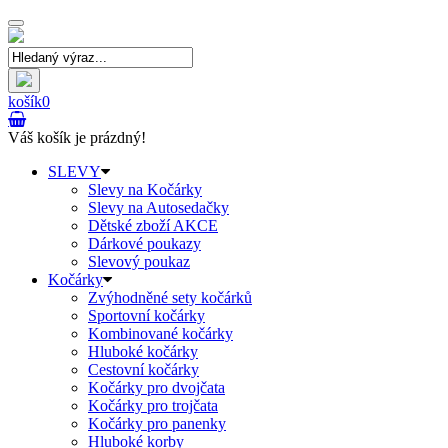
Toggle
navigation
košík
0
Váš košík je prázdný!
SLEVY
Slevy na Kočárky
Slevy na Autosedačky
Dětské zboží AKCE
Dárkové poukazy
Slevový poukaz
Kočárky
Zvýhodněné sety kočárků
Sportovní kočárky
Kombinované kočárky
Hluboké kočárky
Cestovní kočárky
Kočárky pro dvojčata
Kočárky pro trojčata
Kočárky pro panenky
Hluboké korby