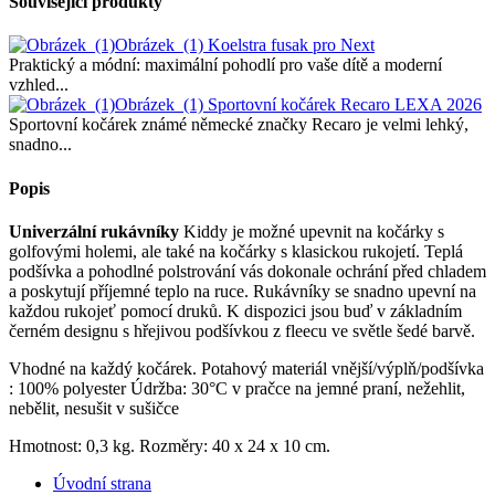
Související produkty
Obrázek_(1)
Koelstra fusak pro Next
Praktický a módní: maximální pohodlí pro vaše dítě a moderní
vzhled...
Obrázek_(1)
Sportovní kočárek Recaro LEXA 2026
Sportovní kočárek známé německé značky Recaro je velmi lehký,
snadno...
Popis
Univerzální rukávníky
Kiddy je možné upevnit na kočárky s
golfovými holemi, ale také na kočárky s klasickou rukojetí. Teplá
podšívka a pohodlné polstrování vás dokonale ochrání před chladem
a poskytují příjemné teplo na ruce. Rukávníky se snadno upevní na
každou rukojeť pomocí druků. K dispozici jsou buď v základním
černém designu s hřejivou podšívkou z fleecu ve světle šedé barvě.
Vhodné na každý kočárek. Potahový materiál vnější/výplň/podšívka
: 100% polyester Údržba: 30°C v pračce na jemné praní, nežehlit,
nebělit, nesušit v sušičce
Hmotnost: 0,3 kg. Rozměry: 40 x 24 x 10 cm.
Úvodní strana