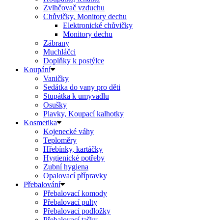
Zvlhčovač vzduchu
Chůvičky, Monitory dechu
Elektronické chůvičky
Monitory dechu
Zábrany
Muchláčci
Doplňky k postýlce
Koupání
Vaničky
Sedátka do vany pro děti
Stupátka k umyvadlu
Osušky
Plavky, Koupací kalhotky
Kosmetika
Kojenecké váhy
Teploměry
Hřebínky, kartáčky
Hygienické potřeby
Zubní hygiena
Opalovací přípravky
Přebalování
Přebalovací komody
Přebalovací pulty
Přebalovací podložky
Přebalovací tašky