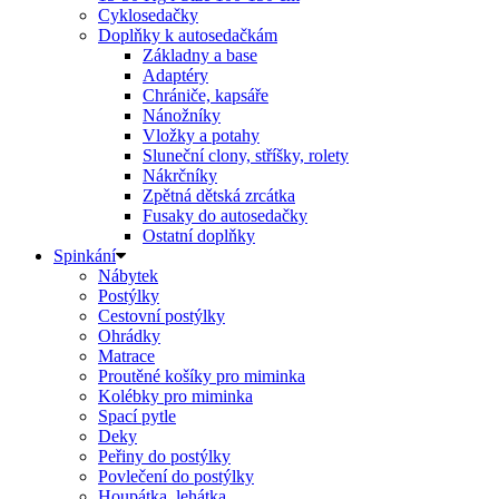
Cyklosedačky
Doplňky k autosedačkám
Základny a base
Adaptéry
Chrániče, kapsáře
Nánožníky
Vložky a potahy
Sluneční clony, stříšky, rolety
Nákrčníky
Zpětná dětská zrcátka
Fusaky do autosedačky
Ostatní doplňky
Spinkání
Nábytek
Postýlky
Cestovní postýlky
Ohrádky
Matrace
Proutěné košíky pro miminka
Kolébky pro miminka
Spací pytle
Deky
Peřiny do postýlky
Povlečení do postýlky
Houpátka, lehátka