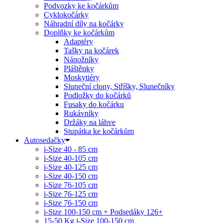
Podvozky ke kočárkům
Cyklokočárky
Náhradní díly na kočárky
Doplňky ke kočárkům
Adaptéry
Tašky na kočárek
Nánožníky
Pláštěnky
Moskytiéry
Sluneční clony, Stříšky, Slunečníky
Podložky do kočárků
Fusaky do kočárku
Rukávníky
Držáky na láhve
Stupátka ke kočárkům
Autosedačky
i-Size 40 - 85 cm
i-Size 40-105 cm
i-Size 40-125 cm
i-Size 40-150 cm
i-Size 76-105 cm
i-Size 76-125 cm
i-Size 76-150 cm
i-Size 100-150 cm + Podsedáky 126+
15-50 Kg
i-Size 100-150 cm