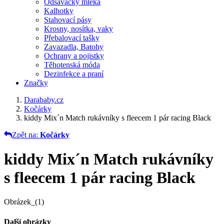
Odsávačky mléka
Kalhotky
Stahovací pásy
Krosny, nosítka, vaky
Přebalovací tašky
Zavazadla, Batohy
Ochrany a pojistky
Těhotenská móda
Dezinfekce a praní
Značky
Darababy.cz
Kočárky
kiddy Mix´n Match rukávníky s fleecem 1 pár racing Black
Zpět na:
Kočárky
kiddy Mix´n Match rukávníky
s fleecem 1 pár racing Black
Obrázek_(1)
Další obrázky