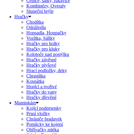
Čepice, šátky, rukavice
Kombinézy, Overaly
Sluneční brýle
Hračky
Chodítka
Odrážedla
Hopsadla, Houpačky
Vozítka, Sáňky
Hračky pro holky
Hračky pro kluky
Kolotoče nad postýlku
Hračky závěsné
Hračky plyšové
Hrací podložky, deky
Chrastítka
Kousátka
Hrající a tvořivé
Hračky do vany
Hračky dřevěné
Maminkám
Kojící podprsenky
Prsní vložky
Chrániče bradavek
Pomůcky ke kojení
Ohřívačky mléka