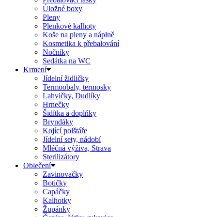
Úložné boxy
Pleny
Plenkové kalhoty
Koše na pleny a náplně
Kosmetika k přebalování
Nočníky
Sedátka na WC
Krmení
Jídelní židličky
Termoobaly, termosky
Lahvičky, Dudlíky
Hrnečky
Šidítka a doplňky
Bryndáky
Kojící polštáře
Jídelní sety, nádobí
Mléčná výživa, Strava
Sterilizátory
Oblečení
Zavinovačky
Botičky
Capáčky
Kalhotky
Župánky