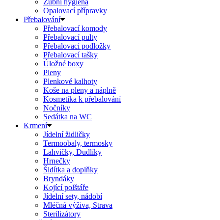
Zubní hygiena
Opalovací přípravky
Přebalování
Přebalovací komody
Přebalovací pulty
Přebalovací podložky
Přebalovací tašky
Úložné boxy
Pleny
Plenkové kalhoty
Koše na pleny a náplně
Kosmetika k přebalování
Nočníky
Sedátka na WC
Krmení
Jídelní židličky
Termoobaly, termosky
Lahvičky, Dudlíky
Hrnečky
Šidítka a doplňky
Bryndáky
Kojící polštáře
Jídelní sety, nádobí
Mléčná výživa, Strava
Sterilizátory