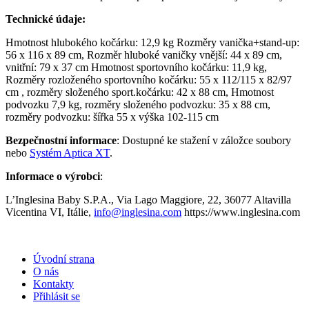
Technické údaje:
Hmotnost hlubokého kočárku: 12,9 kg Rozměry vanička+stand-up:
56 x 116 x 89 cm, Rozměr hluboké vaničky vnější: 44 x 89 cm,
vnitřní: 79 x 37 cm Hmotnost sportovního kočárku: 11,9 kg,
Rozměry rozloženého sportovního kočárku: 55 x 112/115 x 82/97
cm , rozměry složeného sport.kočárku: 42 x 88 cm, Hmotnost
podvozku 7,9 kg, rozměry složeného podvozku: 35 x 88 cm,
rozměry podvozku: šířka 55 x výška 102-115 cm
Bezpečnostní informace
: Dostupné ke stažení v záložce soubory
nebo
Systém Aptica XT
.
Informace o výrobci
:
L’Inglesina Baby S.P.A., Via Lago Maggiore, 22, 36077 Altavilla
Vicentina VI, Itálie,
info@inglesina.com
https://www.inglesina.com
Úvodní strana
O nás
Kontakty
Přihlásit se