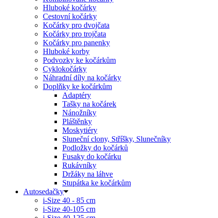
Hluboké kočárky
Cestovní kočárky
Kočárky pro dvojčata
Kočárky pro trojčata
Kočárky pro panenky
Hluboké korby
Podvozky ke kočárkům
Cyklokočárky
Náhradní díly na kočárky
Doplňky ke kočárkům
Adaptéry
Tašky na kočárek
Nánožníky
Pláštěnky
Moskytiéry
Sluneční clony, Stříšky, Slunečníky
Podložky do kočárků
Fusaky do kočárku
Rukávníky
Držáky na láhve
Stupátka ke kočárkům
Autosedačky
i-Size 40 - 85 cm
i-Size 40-105 cm
i-Size 40-125 cm