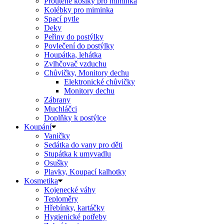
Proutěné košíky pro miminka
Kolébky pro miminka
Spací pytle
Deky
Peřiny do postýlky
Povlečení do postýlky
Houpátka, lehátka
Zvlhčovač vzduchu
Chůvičky, Monitory dechu
Elektronické chůvičky
Monitory dechu
Zábrany
Muchláčci
Doplňky k postýlce
Koupání
Vaničky
Sedátka do vany pro děti
Stupátka k umyvadlu
Osušky
Plavky, Koupací kalhotky
Kosmetika
Kojenecké váhy
Teploměry
Hřebínky, kartáčky
Hygienické potřeby