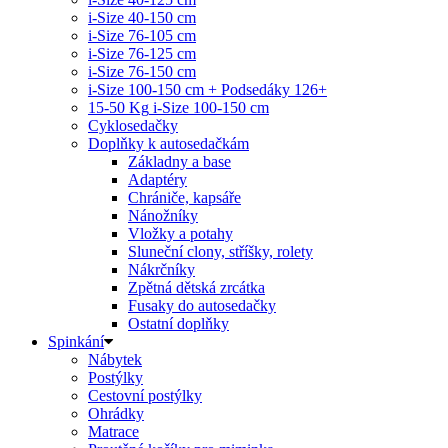
i-Size 40-150 cm
i-Size 76-105 cm
i-Size 76-125 cm
i-Size 76-150 cm
i-Size 100-150 cm + Podsedáky 126+
15-50 Kg
i-Size 100-150 cm
Cyklosedačky
Doplňky k autosedačkám
Základny a base
Adaptéry
Chrániče, kapsáře
Nánožníky
Vložky a potahy
Sluneční clony, stříšky, rolety
Nákrčníky
Zpětná dětská zrcátka
Fusaky do autosedačky
Ostatní doplňky
Spinkání
Nábytek
Postýlky
Cestovní postýlky
Ohrádky
Matrace