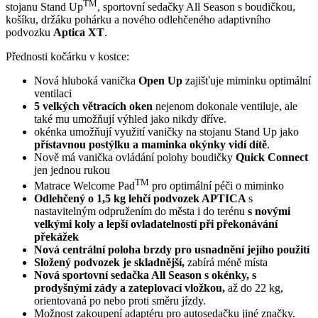
TM
stojanu Stand Up
, sportovní sedačky All Season s boudičkou,
košíku, držáku pohárku a nového odlehčeného adaptivního
podvozku
Aptica XT
.
Přednosti kočárku v kostce:
Nová hluboká vanička
Open Up
zajišťuje miminku optimální
ventilaci
5 velkých větracích oken
nejenom dokonale ventiluje, ale
také mu umožňují výhled jako nikdy dříve.
okénka umožňují využití vaničky na stojanu Stand Up jako
přístavnou postýlku a maminka okýnky vidí dítě
.
Nově má vanička ovládání polohy boudičky
Quick Connect
jen jednou rukou
TM
Matrace Welcome Pad
pro optimální péči o miminko
Odlehčený o 1,5 kg lehčí podvozek APTICA
s
nastavitelným odpružením do města i do terénu
s novými
velkými koly a lepší ovladatelností při překonávání
překážek
Nová centrální poloha brzdy pro usnadnění jejího použití
Složený podvozek je skladnější,
zabírá méně místa
Nová sportovní sedačka All Season s okénky, s
prodyšnými zády a zateplovací vložkou,
až do 22 kg,
orientovaná po nebo proti směru jízdy.
Možnost zakoupení adaptéru pro autosedačku jiné značky.