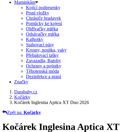
Maminkám
Kojící podprsenky
Prsní vložky
Chrániče bradavek
Pomůcky ke kojení
Ohřívačky mléka
Odsávačky mléka
Kalhotky
Stahovací pásy
Krosny, nosítka, vaky
Přebalovací tašky
Zavazadla, Batohy
Ochrany a pojistky
Těhotenská móda
Dezinfekce a praní
Značky
Darababy.cz
Kočárky
Kočárek Inglesina Aptica XT Duo 2026
Zpět na:
Kočárky
Kočárek Inglesina Aptica XT