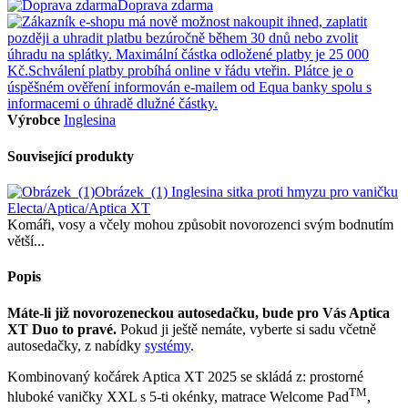
Doprava zdarma
Výrobce
Inglesina
Související produkty
Obrázek_(1)
Inglesina sitka proti hmyzu pro vaničku
Electa/Aptica/Aptica XT
Komáři, vosy a včely mohou způsobit novorozenci svým bodnutím
větší...
Popis
Máte-li již novorozeneckou autosedačku, bude pro Vás Aptica
XT Duo to pravé.
Pokud ji ještě nemáte, vyberte si sadu včetně
autosedačky, z nabídky
systémy
.
Kombinovaný kočárek Aptica XT 2025 se skládá z: prostorné
TM
hluboké vaničky XXL s 5-ti okénky, matrace Welcome Pad
,