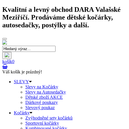
Kvalitní a levný obchod DARA Valašské
Meziříčí. Prodáváme dětské kočárky,
autosedačky, postýlky a další.
Toggle
navigation
košík
0
Váš košík je prázdný!
SLEVY
Slevy na Kočárky
Slevy na Autosedačky
Dětské zboží AKCE
Dárkové poukazy
Slevový poukaz
Kočárky
Zvýhodněné sety kočárků
Sportovní kočárky
Kombinované kočárky