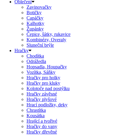
Oblečení
Zavinovačky
Botičky
Capáčky
Kalhotky
Župánky
Čepice, šátky, rukavice
Kombinézy, Overaly
Sluneční brýle
Hračky
Chodítka
Odrážedla
Hopsadla, Houpačky
Vozítka, Sáňky
Hračky pro holky
Hračky pro kluky
Kolotoče nad postýlku
Hračky závěsné
Hračky plyšové
Hrací podložky, deky
Chrastítka
Kousátka
Hrající a tvořivé
Hračky do vany
Hračky dřevěné