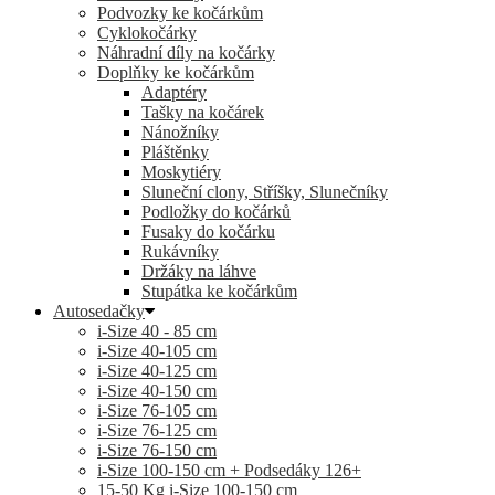
Podvozky ke kočárkům
Cyklokočárky
Náhradní díly na kočárky
Doplňky ke kočárkům
Adaptéry
Tašky na kočárek
Nánožníky
Pláštěnky
Moskytiéry
Sluneční clony, Stříšky, Slunečníky
Podložky do kočárků
Fusaky do kočárku
Rukávníky
Držáky na láhve
Stupátka ke kočárkům
Autosedačky
i-Size 40 - 85 cm
i-Size 40-105 cm
i-Size 40-125 cm
i-Size 40-150 cm
i-Size 76-105 cm
i-Size 76-125 cm
i-Size 76-150 cm
i-Size 100-150 cm + Podsedáky 126+
15-50 Kg
i-Size 100-150 cm