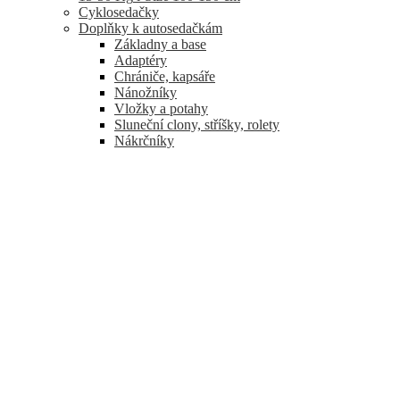
Cyklosedačky
Doplňky k autosedačkám
Základny a base
Adaptéry
Chrániče, kapsáře
Nánožníky
Vložky a potahy
Sluneční clony, stříšky, rolety
Nákrčníky
Zpětná dětská zrcátka
Fusaky do autosedačky
Ostatní doplňky
Spinkání
Nábytek
Postýlky
Cestovní postýlky
Ohrádky
Matrace
Proutěné košíky pro miminka
Kolébky pro miminka
Spací pytle
Deky
Peřiny do postýlky
Povlečení do postýlky
Houpátka, lehátka