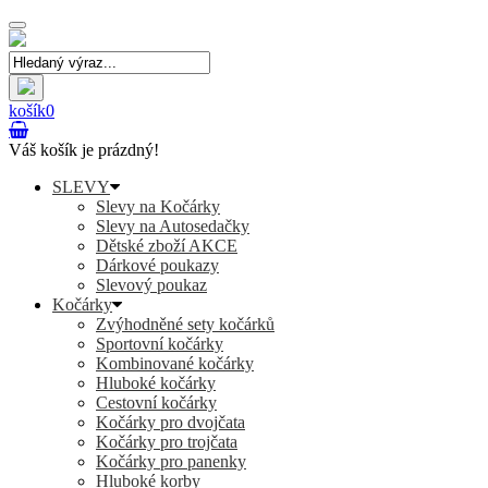
Toggle
navigation
košík
0
Váš košík je prázdný!
SLEVY
Slevy na Kočárky
Slevy na Autosedačky
Dětské zboží AKCE
Dárkové poukazy
Slevový poukaz
Kočárky
Zvýhodněné sety kočárků
Sportovní kočárky
Kombinované kočárky
Hluboké kočárky
Cestovní kočárky
Kočárky pro dvojčata
Kočárky pro trojčata
Kočárky pro panenky
Hluboké korby