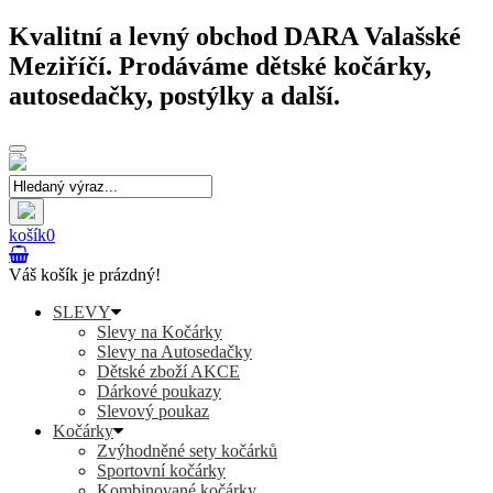
Kvalitní a levný obchod DARA Valašské
Meziříčí. Prodáváme dětské kočárky,
autosedačky, postýlky a další.
Toggle
navigation
košík
0
Váš košík je prázdný!
SLEVY
Slevy na Kočárky
Slevy na Autosedačky
Dětské zboží AKCE
Dárkové poukazy
Slevový poukaz
Kočárky
Zvýhodněné sety kočárků
Sportovní kočárky
Kombinované kočárky