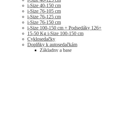
i-Size 40-150 cm
i-Size 76-105 cm
i-Size 76-125 cm
i-Size 76-150 cm
i-Size 100-150 cm + Podsedáky 126+
15-50 Kg
i-Size 100-150 cm
Cyklosedačky
Doplňky k autosedačkám
Základny a base
Adaptéry
Chrániče, kapsáře
Nánožníky
Vložky a potahy
Sluneční clony, stříšky, rolety
Nákrčníky
Zpětná dětská zrcátka
Fusaky do autosedačky
Ostatní doplňky
Spinkání
Nábytek
Postýlky
Cestovní postýlky
Ohrádky
Matrace