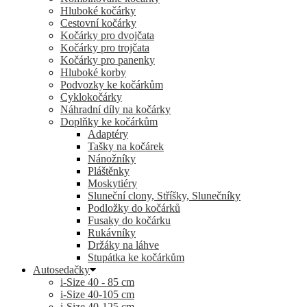
Hluboké kočárky
Cestovní kočárky
Kočárky pro dvojčata
Kočárky pro trojčata
Kočárky pro panenky
Hluboké korby
Podvozky ke kočárkům
Cyklokočárky
Náhradní díly na kočárky
Doplňky ke kočárkům
Adaptéry
Tašky na kočárek
Nánožníky
Pláštěnky
Moskytiéry
Sluneční clony, Stříšky, Slunečníky
Podložky do kočárků
Fusaky do kočárku
Rukávníky
Držáky na láhve
Stupátka ke kočárkům
Autosedačky
i-Size 40 - 85 cm
i-Size 40-105 cm
i-Size 40-125 cm