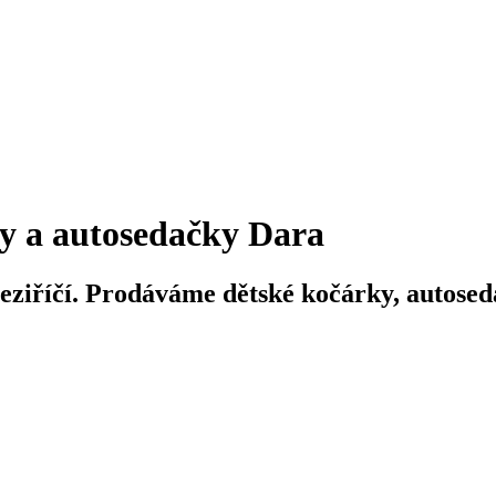
y a autosedačky Dara
iříčí. Prodáváme dětské kočárky, autosedač