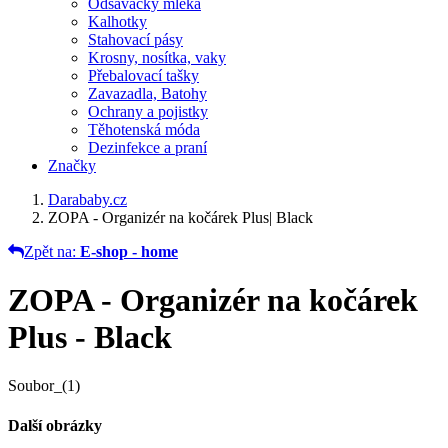
Odsávačky mléka
Kalhotky
Stahovací pásy
Krosny, nosítka, vaky
Přebalovací tašky
Zavazadla, Batohy
Ochrany a pojistky
Těhotenská móda
Dezinfekce a praní
Značky
Darababy.cz
ZOPA - Organizér na kočárek Plus| Black
Zpět na:
E-shop - home
ZOPA - Organizér na kočárek
Plus - Black
Soubor_(1)
Další obrázky