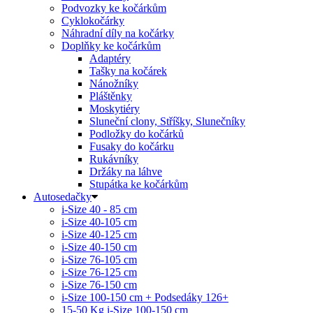
Podvozky ke kočárkům
Cyklokočárky
Náhradní díly na kočárky
Doplňky ke kočárkům
Adaptéry
Tašky na kočárek
Nánožníky
Pláštěnky
Moskytiéry
Sluneční clony, Stříšky, Slunečníky
Podložky do kočárků
Fusaky do kočárku
Rukávníky
Držáky na láhve
Stupátka ke kočárkům
Autosedačky
i-Size 40 - 85 cm
i-Size 40-105 cm
i-Size 40-125 cm
i-Size 40-150 cm
i-Size 76-105 cm
i-Size 76-125 cm
i-Size 76-150 cm
i-Size 100-150 cm + Podsedáky 126+
15-50 Kg
i-Size 100-150 cm