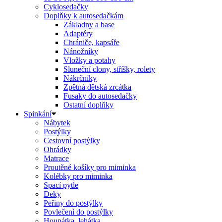
Cyklosedačky
Doplňky k autosedačkám
Základny a base
Adaptéry
Chrániče, kapsáře
Nánožníky
Vložky a potahy
Sluneční clony, stříšky, rolety
Nákrčníky
Zpětná dětská zrcátka
Fusaky do autosedačky
Ostatní doplňky
Spinkání
Nábytek
Postýlky
Cestovní postýlky
Ohrádky
Matrace
Proutěné košíky pro miminka
Kolébky pro miminka
Spací pytle
Deky
Peřiny do postýlky
Povlečení do postýlky
Houpátka, lehátka