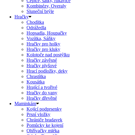
Čepice, šátky, rukavice
Kombinézy, Overaly
Sluneční brýle
Hračky
Chodítka
Odrážedla
Hopsadla, Houpačky
Vozítka, Sáňky
Hračky pro holky
Hračky pro kluky
Kolotoče nad postýlku
Hračky závěsné
Hračky plyšové
Hrací podložky, deky
Chrastítka
Kousátka
Hrající a tvořivé
Hračky do vany
Hračky dřevěné
Maminkám
Kojící podprsenky
Prsní vložky
Chrániče bradavek
Pomůcky ke kojení
Ohřívačky mléka