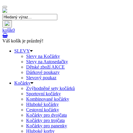
Toggle
navigation
košík
0
Váš košík je prázdný!
SLEVY
Slevy na Kočárky
Slevy na Autosedačky
Dětské zboží AKCE
Dárkové poukazy
Slevový poukaz
Kočárky
Zvýhodněné sety kočárků
Sportovní kočárky
Kombinované kočárky
Hluboké kočárky
Cestovní kočárky
Kočárky pro dvojčata
Kočárky pro trojčata
Kočárky pro panenky
Hluboké korby