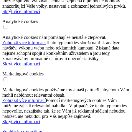
možné správně využívat. Jedná se zejména o pomocné hodnoty
znázorňující Vaše volby, nastavení a zobrazení jednotlivých prvků.
Skrýt více informací
Analytické cookies
Analytické cookies nám pomáhají se neustále zlepšovat.
Zobrazit více informací
Tento typ cookies slouží např. k analýze
návštěv, výkonu webu nebo reklamních kampaní. Získaná data
nejsme schopni spojit s konkrétním uživatelem a jsou tedy
zpracovávány hromadně na úrovni obecné statistiky.
Skrýt více informací
Marketingové cookies
Marketingové cookies používáme my a naši partneři, abychom Vám
mohli nabídnout relevantní obsah.
Zobrazit více informací
Pomocí marketingových cookies Vám
můžeme zajistit relevantní nabídku. V případě, že tento typ cookies
nepovolíte, nezajistíte tak, že se Vám již reklamní sdělení nebudou
nabízet, ale nebudou pro Vás nejspíše zajímavá.
Skrýt více informací
Souhlasím s použitím