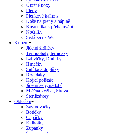
Úložné boxy
Pleny
Plenkové kalhoty
Koše na pleny a náplně
Kosmetika k přebalování
Nočníky
Sedátka na WC
Krmení
Jídelní židličky
Termoobaly, termosky
Lahvičky, Dudlíky
Hrnečky
Šidítka a doplňky
Bryndáky
Kojící polštáře
Jídelní sety, nádobí
Mléčná výživa, Strava
Sterilizátory
Oblečení
Zavinovačky
Botičky
Capáčky
Kalhotky
Župánky