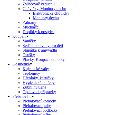
Zvlhčovač vzduchu
Chůvičky, Monitory dechu
Elektronické chůvičky
Monitory dechu
Zábrany
Muchláčci
Doplňky k postýlce
Koupání
Vaničky
Sedátka do vany pro děti
Stupátka k umyvadlu
Osušky
Plavky, Koupací kalhotky
Kosmetika
Kojenecké váhy
Teploměry
Hřebínky, kartáčky
Hygienické potřeby
Zubní hygiena
Opalovací přípravky
Přebalování
Přebalovací komody
Přebalovací pulty
Přebalovací podložky
Přebalovací tašky