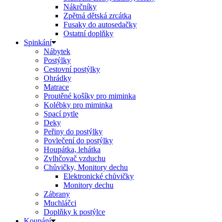
Nákrčníky
Zpětná dětská zrcátka
Fusaky do autosedačky
Ostatní doplňky
Spinkání
Nábytek
Postýlky
Cestovní postýlky
Ohrádky
Matrace
Proutěné košíky pro miminka
Kolébky pro miminka
Spací pytle
Deky
Peřiny do postýlky
Povlečení do postýlky
Houpátka, lehátka
Zvlhčovač vzduchu
Chůvičky, Monitory dechu
Elektronické chůvičky
Monitory dechu
Zábrany
Muchláčci
Doplňky k postýlce
Koupání