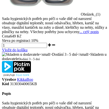
Obrázek_(1)
Sada hygienických potřeb pro péči o vaše dítě od narození
obsahuje digitální teploměr, nosní odsávačku, hřeben, kartáč na
vlasy, masážní kartáček na zuby a dásně, kleštičky na nehty, nůžky a
pilníčky na nehty. Všechny potřeby jsou uchyceny
... celý popis
Cena
649 Kč
Sleva po registraci
10%
Vložit do košíku
Skladem u
dodavatele
Dodání 3 - 5 dní
Výrobce
KikkaBoo
Kód
31303040065KB
Popis
Sada hygienických potřeb pro péči o vaše dítě od narození
obsahuje digitální teploměr, nosní odsávačku, hřeben, kartáč na