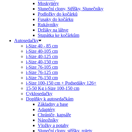
Moskytiéry
Sluneční clony, Stříšky, Slunečníky
Podložky do kočárků
Fusaky do kočárku
Rukávníky
Držáky na láhve
Stupátka ke kočárkům
Autosedačky
i-Size 40 - 85 cm
i-Size 40-105 cm
i-Size 40-125 cm
i-Size 40-150 cm
i-Size 76-105 cm
i-Size 76-125 cm
i-Size 76-150 cm
i-Size 100-150 cm + Podsedáky 126+
15-50 Kg
i-Size 100-150 cm
Cyklosedačky
Doplňky k autosedačkám
Základny a base
Adaptéry
Chrániče, kapsáře
Nánožníky
Vložky a potahy
Sluneční clony, stříšky, rolety