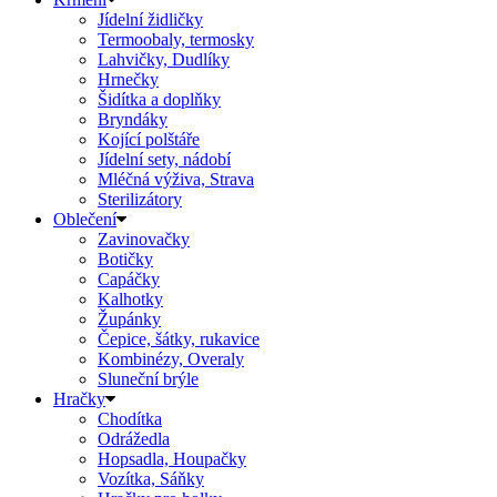
Jídelní židličky
Termoobaly, termosky
Lahvičky, Dudlíky
Hrnečky
Šidítka a doplňky
Bryndáky
Kojící polštáře
Jídelní sety, nádobí
Mléčná výživa, Strava
Sterilizátory
Oblečení
Zavinovačky
Botičky
Capáčky
Kalhotky
Župánky
Čepice, šátky, rukavice
Kombinézy, Overaly
Sluneční brýle
Hračky
Chodítka
Odrážedla
Hopsadla, Houpačky
Vozítka, Sáňky