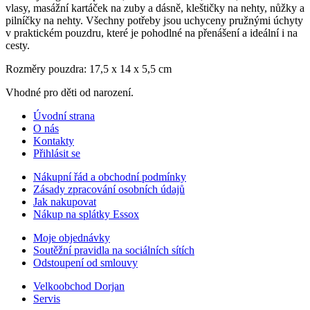
vlasy, masážní kartáček na zuby a dásně, kleštičky na nehty, nůžky a
pilníčky na nehty. Všechny potřeby jsou uchyceny pružnými úchyty
v praktickém pouzdru, které je pohodlné na přenášení a ideální i na
cesty.
Rozměry pouzdra: 17,5 x 14 x 5,5 cm
Vhodné pro děti od narození.
Úvodní strana
O nás
Kontakty
Přihlásit se
Nákupní řád a obchodní podmínky
Zásady zpracování osobních údajů
Jak nakupovat
Nákup na splátky Essox
Moje objednávky
Soutěžní pravidla na sociálních sítích
Odstoupení od smlouvy
Velkoobchod Dorjan
Servis