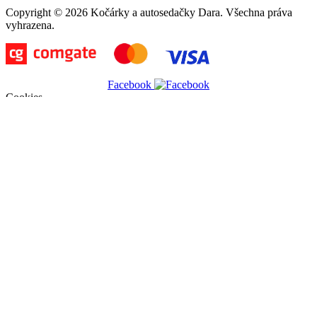
Copyright © 2026 Kočárky a autosedačky Dara. Všechna práva
vyhrazena.
Facebook
Cookies
Abychom poskytli co nejlepší služby, využíváme k ukládání a/nebo
přístupu k informacím soubory cookies. Souhlas s používáním této
technologie nám umožní zpracovávat údaje, jako je např. chování
při procházení stránek na tomto webu, apod. Nesouhlas nebo
odvolání souhlasu může nepříznivě ovlivnit určité vlastnosti a
funkce webu. Kliknutím na tlačítko Souhlasím můžete souhlas
udělit.
Nastavení
Souhlasím
Nesouhlasím
Nastavení
Níže můžete zvolit, jaké typy cookies můžeme zpracovávat.