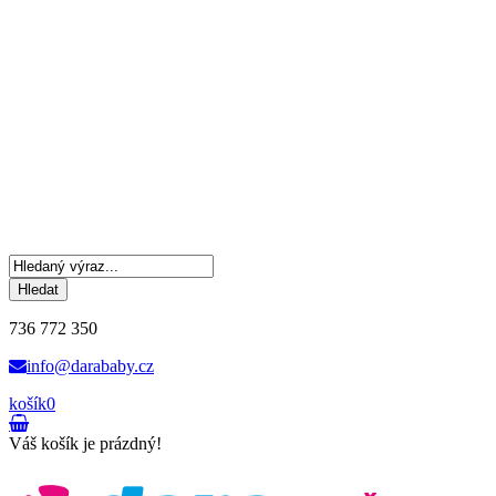
Hledat
736 772 350
info@darababy.cz
košík
0
Váš košík je prázdný!