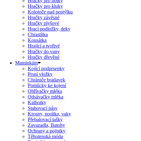
Hračky pro holky
Hračky pro kluky
Kolotoče nad postýlku
Hračky závěsné
Hračky plyšové
Hrací podložky, deky
Chrastítka
Kousátka
Hrající a tvořivé
Hračky do vany
Hračky dřevěné
Maminkám
Kojící podprsenky
Prsní vložky
Chrániče bradavek
Pomůcky ke kojení
Ohřívačky mléka
Odsávačky mléka
Kalhotky
Stahovací pásy
Krosny, nosítka, vaky
Přebalovací tašky
Zavazadla, Batohy
Ochrany a pojistky
Těhotenská móda