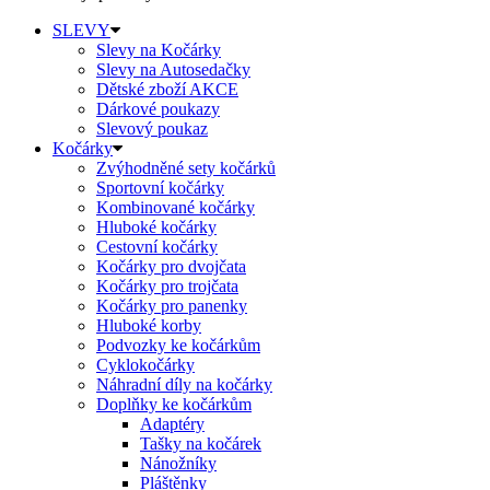
SLEVY
Slevy na Kočárky
Slevy na Autosedačky
Dětské zboží AKCE
Dárkové poukazy
Slevový poukaz
Kočárky
Zvýhodněné sety kočárků
Sportovní kočárky
Kombinované kočárky
Hluboké kočárky
Cestovní kočárky
Kočárky pro dvojčata
Kočárky pro trojčata
Kočárky pro panenky
Hluboké korby
Podvozky ke kočárkům
Cyklokočárky
Náhradní díly na kočárky
Doplňky ke kočárkům
Adaptéry
Tašky na kočárek
Nánožníky
Pláštěnky