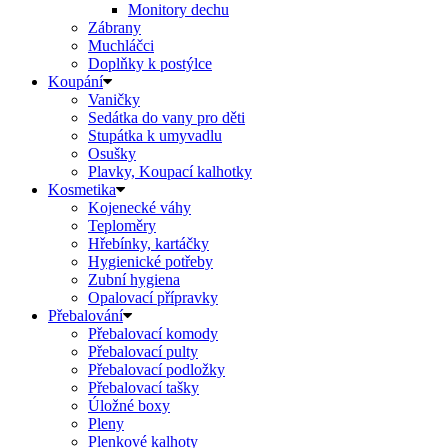
Monitory dechu
Zábrany
Muchláčci
Doplňky k postýlce
Koupání
Vaničky
Sedátka do vany pro děti
Stupátka k umyvadlu
Osušky
Plavky, Koupací kalhotky
Kosmetika
Kojenecké váhy
Teploměry
Hřebínky, kartáčky
Hygienické potřeby
Zubní hygiena
Opalovací přípravky
Přebalování
Přebalovací komody
Přebalovací pulty
Přebalovací podložky
Přebalovací tašky
Úložné boxy
Pleny
Plenkové kalhoty