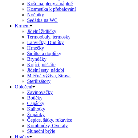
Koše na pleny a náplně
Kosmetika k přebalování
Nočníky
Sedátka na WC
Krmení
Jídelní židličky
Termoobaly, termosky
Lahvičky, Dudlíky
Hrnečky
Šidítka a doplňky
Bryndáky
Kojící polštáře
Jídelní sety, nádobí
Mléčná výživa, Strava
Sterilizátory
Oblečení
Zavinovačky
Botičky
Capáčky
Kalhotky
Župánky
Čepice, šátky, rukavice
Kombinézy, Overaly
Sluneční brýle
Hračky