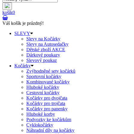
košík
0
Váš košík je prázdný!
SLEVY
Slevy na Kočárky
Slevy na Autosedačky
Dětské zboží AKCE
Dárkové poukazy
Slevový poukaz
Kočárky
Zvýhodněné sety kočárků
Sportovní kočárky
Kombinované kočárky
Hluboké kočárky
Cestovní kočárky
Kočárky pro dvojčata
Kočárky pro trojčata
Kočárky pro panenky
Hluboké korby
Podvozky ke kočárkům
Cyklokočárky
Náhradní díly na kočárky