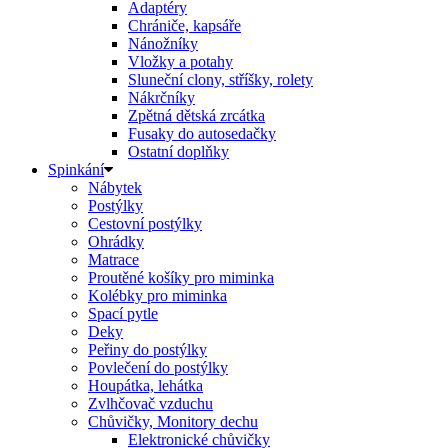
Adaptéry
Chrániče, kapsáře
Nánožníky
Vložky a potahy
Sluneční clony, stříšky, rolety
Nákrčníky
Zpětná dětská zrcátka
Fusaky do autosedačky
Ostatní doplňky
Spinkání
Nábytek
Postýlky
Cestovní postýlky
Ohrádky
Matrace
Proutěné košíky pro miminka
Kolébky pro miminka
Spací pytle
Deky
Peřiny do postýlky
Povlečení do postýlky
Houpátka, lehátka
Zvlhčovač vzduchu
Chůvičky, Monitory dechu
Elektronické chůvičky