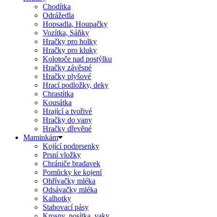
Chodítka
Odrážedla
Hopsadla, Houpačky
Vozítka, Sáňky
Hračky pro holky
Hračky pro kluky
Kolotoče nad postýlku
Hračky závěsné
Hračky plyšové
Hrací podložky, deky
Chrastítka
Kousátka
Hrající a tvořivé
Hračky do vany
Hračky dřevěné
Maminkám
Kojící podprsenky
Prsní vložky
Chrániče bradavek
Pomůcky ke kojení
Ohřívačky mléka
Odsávačky mléka
Kalhotky
Stahovací pásy
Krosny, nosítka, vaky