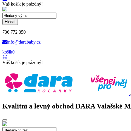
Váš košík je prázdný!
Hledat
736 772 350
info@darababy.cz
košík
0
Váš košík je prázdný!
Kvalitní a levný obchod DARA Valašské Mez
Toggle
navigation