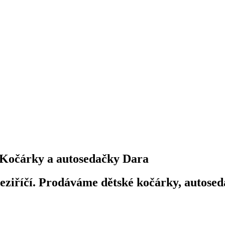
Kočárky a autosedačky Dara
iříčí. Prodáváme dětské kočárky, autosedač