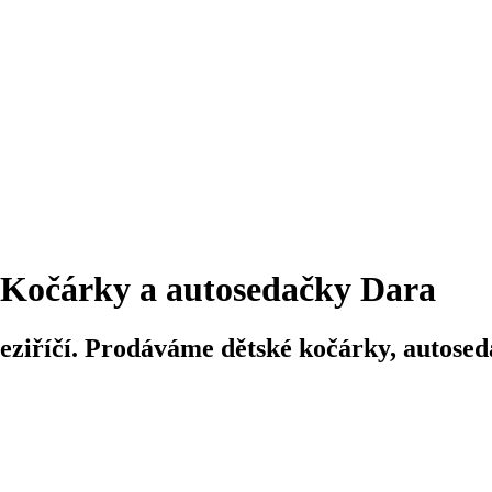
Kočárky a autosedačky Dara
iříčí. Prodáváme dětské kočárky, autosedač