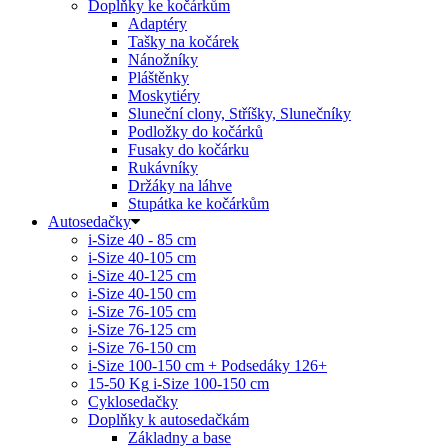
Doplňky ke kočárkům
Adaptéry
Tašky na kočárek
Nánožníky
Pláštěnky
Moskytiéry
Sluneční clony, Stříšky, Slunečníky
Podložky do kočárků
Fusaky do kočárku
Rukávníky
Držáky na láhve
Stupátka ke kočárkům
Autosedačky
i-Size 40 - 85 cm
i-Size 40-105 cm
i-Size 40-125 cm
i-Size 40-150 cm
i-Size 76-105 cm
i-Size 76-125 cm
i-Size 76-150 cm
i-Size 100-150 cm + Podsedáky 126+
15-50 Kg
i-Size 100-150 cm
Cyklosedačky
Doplňky k autosedačkám
Základny a base