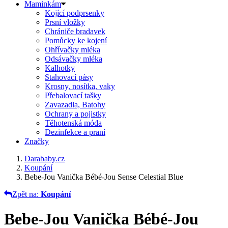
Maminkám
Kojící podprsenky
Prsní vložky
Chrániče bradavek
Pomůcky ke kojení
Ohřívačky mléka
Odsávačky mléka
Kalhotky
Stahovací pásy
Krosny, nosítka, vaky
Přebalovací tašky
Zavazadla, Batohy
Ochrany a pojistky
Těhotenská móda
Dezinfekce a praní
Značky
Darababy.cz
Koupání
Bebe-Jou Vanička Bébé-Jou Sense Celestial Blue
Zpět na:
Koupání
Bebe-Jou Vanička Bébé-Jou