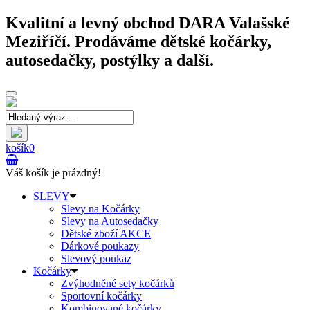
Kvalitní a levný obchod DARA Valašské
Meziříčí. Prodáváme dětské kočárky,
autosedačky, postýlky a další.
Toggle
navigation
košík
0
Váš košík je prázdný!
SLEVY
Slevy na Kočárky
Slevy na Autosedačky
Dětské zboží AKCE
Dárkové poukazy
Slevový poukaz
Kočárky
Zvýhodněné sety kočárků
Sportovní kočárky
Kombinované kočárky