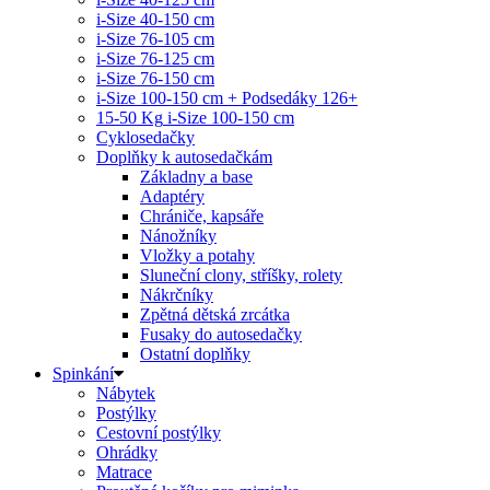
i-Size 40-150 cm
i-Size 76-105 cm
i-Size 76-125 cm
i-Size 76-150 cm
i-Size 100-150 cm + Podsedáky 126+
15-50 Kg
i-Size 100-150 cm
Cyklosedačky
Doplňky k autosedačkám
Základny a base
Adaptéry
Chrániče, kapsáře
Nánožníky
Vložky a potahy
Sluneční clony, stříšky, rolety
Nákrčníky
Zpětná dětská zrcátka
Fusaky do autosedačky
Ostatní doplňky
Spinkání
Nábytek
Postýlky
Cestovní postýlky
Ohrádky
Matrace