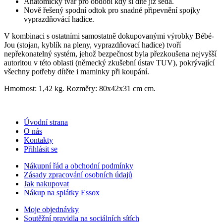
Anatomický tvar pro období kdy si dítě již sedá.
Nově řešený spodní odtok pro snadné připevnění spojky
vyprazdňovácí hadice.
V kombinaci s ostatními samostatně dokupovanými výrobky Bébé-
Jou (stojan, kyblík na pleny, vyprazdňovací hadice) tvoří
nepřekonatelný systém, jehož bezpečnost byla přezkoušena nejvyšší
autoritou v této oblasti (německý zkušební ústav TUV), pokrývající
všechny potřeby dítěte i maminky při koupání.
Hmotnost: 1,42 kg. Rozměry: 80x42x31 cm cm.
Úvodní strana
O nás
Kontakty
Přihlásit se
Nákupní řád a obchodní podmínky
Zásady zpracování osobních údajů
Jak nakupovat
Nákup na splátky Essox
Moje objednávky
Soutěžní pravidla na sociálních sítích