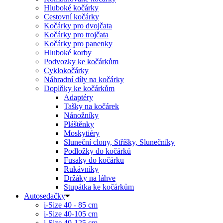
Hluboké kočárky
Cestovní kočárky
Kočárky pro dvojčata
Kočárky pro trojčata
Kočárky pro panenky
Hluboké korby
Podvozky ke kočárkům
Cyklokočárky
Náhradní díly na kočárky
Doplňky ke kočárkům
Adaptéry
Tašky na kočárek
Nánožníky
Pláštěnky
Moskytiéry
Sluneční clony, Stříšky, Slunečníky
Podložky do kočárků
Fusaky do kočárku
Rukávníky
Držáky na láhve
Stupátka ke kočárkům
Autosedačky
i-Size 40 - 85 cm
i-Size 40-105 cm
i-Size 40-125 cm