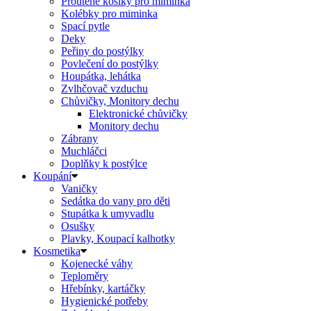
Proutěné košíky pro miminka
Kolébky pro miminka
Spací pytle
Deky
Peřiny do postýlky
Povlečení do postýlky
Houpátka, lehátka
Zvlhčovač vzduchu
Chůvičky, Monitory dechu
Elektronické chůvičky
Monitory dechu
Zábrany
Muchláčci
Doplňky k postýlce
Koupání
Vaničky
Sedátka do vany pro děti
Stupátka k umyvadlu
Osušky
Plavky, Koupací kalhotky
Kosmetika
Kojenecké váhy
Teploměry
Hřebínky, kartáčky
Hygienické potřeby