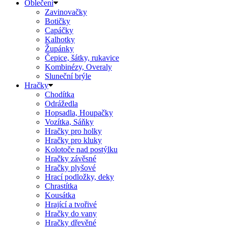
Oblečení
Zavinovačky
Botičky
Capáčky
Kalhotky
Župánky
Čepice, šátky, rukavice
Kombinézy, Overaly
Sluneční brýle
Hračky
Chodítka
Odrážedla
Hopsadla, Houpačky
Vozítka, Sáňky
Hračky pro holky
Hračky pro kluky
Kolotoče nad postýlku
Hračky závěsné
Hračky plyšové
Hrací podložky, deky
Chrastítka
Kousátka
Hrající a tvořivé
Hračky do vany
Hračky dřevěné