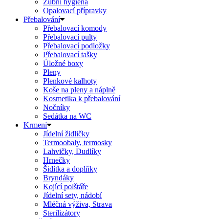
Zubní hygiena
Opalovací přípravky
Přebalování
Přebalovací komody
Přebalovací pulty
Přebalovací podložky
Přebalovací tašky
Úložné boxy
Pleny
Plenkové kalhoty
Koše na pleny a náplně
Kosmetika k přebalování
Nočníky
Sedátka na WC
Krmení
Jídelní židličky
Termoobaly, termosky
Lahvičky, Dudlíky
Hrnečky
Šidítka a doplňky
Bryndáky
Kojící polštáře
Jídelní sety, nádobí
Mléčná výživa, Strava
Sterilizátory