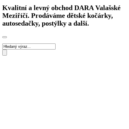
Kvalitní a levný obchod DARA Valašské
Meziříčí. Prodáváme dětské kočárky,
autosedačky, postýlky a další.
Toggle
navigation
košík
0
Váš košík je prázdný!
SLEVY
Slevy na Kočárky
Slevy na Autosedačky
Dětské zboží AKCE
Dárkové poukazy
Slevový poukaz
Kočárky
Zvýhodněné sety kočárků
Sportovní kočárky
Kombinované kočárky