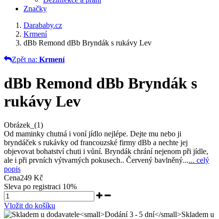
Značky
Darababy.cz
Krmení
dBb Remond dBb Bryndák s rukávy Lev
Zpět na:
Krmení
dBb Remond dBb Bryndák s
rukávy Lev
Obrázek_(1)
Od maminky chutná i voní jídlo nejlépe. Dejte mu nebo ji
bryndáček s rukávky od francouzské firmy dBb a nechte jej
objevovat bohatství chuti i vůní. Bryndák chrání nejenom při jídle,
ale i při prvních výtvarných pokusech.. Červený bavlněný...
... celý
popis
Cena
249 Kč
Sleva po registraci
10%
Vložit do košíku
Skladem u