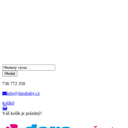
Hledat
736 772 350
info@darababy.cz
košík
0
Váš košík je prázdný!