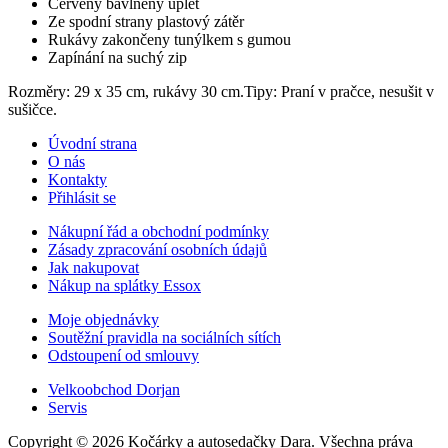
Červený bavlněný úplet
Ze spodní strany plastový zátěr
Rukávy zakončeny tunýlkem s gumou
Zapínání na suchý zip
Rozměry: 29 x 35 cm, rukávy 30 cm.Tipy: Praní v pračce, nesušit v
sušičce.
Úvodní strana
O nás
Kontakty
Přihlásit se
Nákupní řád a obchodní podmínky
Zásady zpracování osobních údajů
Jak nakupovat
Nákup na splátky Essox
Moje objednávky
Soutěžní pravidla na sociálních sítích
Odstoupení od smlouvy
Velkoobchod Dorjan
Servis
Copyright © 2026 Kočárky a autosedačky Dara. Všechna práva