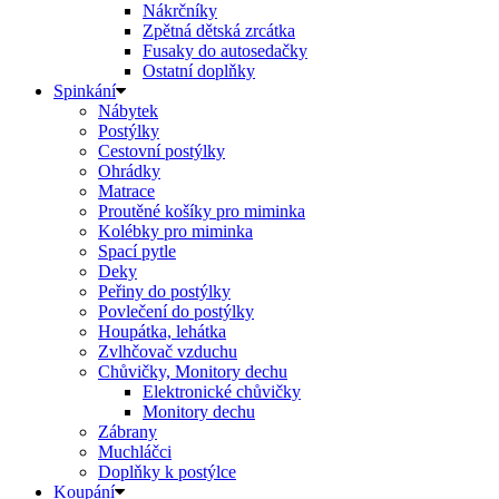
Nákrčníky
Zpětná dětská zrcátka
Fusaky do autosedačky
Ostatní doplňky
Spinkání
Nábytek
Postýlky
Cestovní postýlky
Ohrádky
Matrace
Proutěné košíky pro miminka
Kolébky pro miminka
Spací pytle
Deky
Peřiny do postýlky
Povlečení do postýlky
Houpátka, lehátka
Zvlhčovač vzduchu
Chůvičky, Monitory dechu
Elektronické chůvičky
Monitory dechu
Zábrany
Muchláčci
Doplňky k postýlce
Koupání