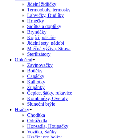
Jídelní židličky
Termoobaly, termosky
Lahvičky, Dudlíky
Hrnečky
Šidítka a doplňky
Bryndáky
Kojící polštáře
Jídelní sety, nádobí
Mléčná výživa, Strava
Sterilizátory
Oblečení
Zavinovačky
Botičky
Capáčky
Kalhotky
Župánky
Čepice, šátky, rukavice
Kombinézy, Overaly
Sluneční brýle
Hračky
Chodítka
Odrážedla
Hopsadla, Houpačky
Vozítka, Sáňky
Hračky pro holky