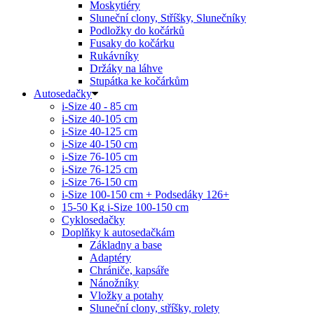
Moskytiéry
Sluneční clony, Stříšky, Slunečníky
Podložky do kočárků
Fusaky do kočárku
Rukávníky
Držáky na láhve
Stupátka ke kočárkům
Autosedačky
i-Size 40 - 85 cm
i-Size 40-105 cm
i-Size 40-125 cm
i-Size 40-150 cm
i-Size 76-105 cm
i-Size 76-125 cm
i-Size 76-150 cm
i-Size 100-150 cm + Podsedáky 126+
15-50 Kg
i-Size 100-150 cm
Cyklosedačky
Doplňky k autosedačkám
Základny a base
Adaptéry
Chrániče, kapsáře
Nánožníky
Vložky a potahy
Sluneční clony, stříšky, rolety