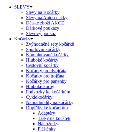
SLEVY
Slevy na Kočárky
Slevy na Autosedačky
Dětské zboží AKCE
Dárkové poukazy
Slevový poukaz
Kočárky
Zvýhodněné sety kočárků
Sportovní kočárky
Kombinované kočárky
Hluboké kočárky
Cestovní kočárky
Kočárky pro dvojčata
Kočárky pro trojčata
Kočárky pro panenky
Hluboké korby
Podvozky ke kočárkům
Cyklokočárky
Náhradní díly na kočárky
Doplňky ke kočárkům
Adaptéry
Tašky na kočárek
Nánožníky
Pláštěnky