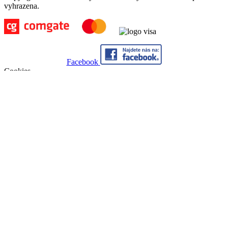
vyhrazena.
Facebook
Cookies
Abychom poskytli co nejlepší služby, využíváme k ukládání a/nebo
přístupu k informacím soubory cookies. Souhlas s používáním této
technologie nám umožní zpracovávat údaje, jako je např. chování
při procházení stránek na tomto webu, apod. Nesouhlas nebo
odvolání souhlasu může nepříznivě ovlivnit určité vlastnosti a
funkce webu. Kliknutím na tlačítko Souhlasím můžete souhlas
udělit.
Nastavení
Souhlasím
Nesouhlasím
Nastavení
Níže můžete zvolit, jaké typy cookies můžeme zpracovávat.