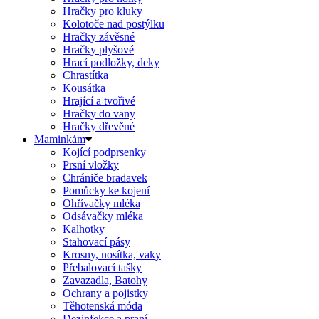
Hračky pro kluky
Kolotoče nad postýlku
Hračky závěsné
Hračky plyšové
Hrací podložky, deky
Chrastítka
Kousátka
Hrající a tvořivé
Hračky do vany
Hračky dřevěné
Maminkám
Kojící podprsenky
Prsní vložky
Chrániče bradavek
Pomůcky ke kojení
Ohřívačky mléka
Odsávačky mléka
Kalhotky
Stahovací pásy
Krosny, nosítka, vaky
Přebalovací tašky
Zavazadla, Batohy
Ochrany a pojistky
Těhotenská móda
Dezinfekce a praní