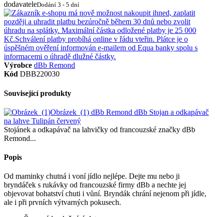
dodavatele
Dodání 3 - 5 dní
Výrobce
dBb Remond
Kód
DBB220030
Související produkty
Obrázek_(1)
dBb Remond dBb Stojan a odkapávač
na lahve Tulipán červený
Stojánek a odkapávač na lahvičky od francouzské značky dBb
Remond...
Popis
Od maminky chutná i voní jídlo nejlépe. Dejte mu nebo ji
bryndáček s rukávky od francouzské firmy dBb a nechte jej
objevovat bohatství chuti i vůní. Bryndák chrání nejenom při jídle,
ale i při prvních výtvarných pokusech.