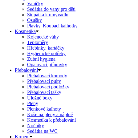
Vaničky
Sedátka do vany pro děti
Stupátka k umyvadlu
Osušky
Plavky, Koupací kalhotky
Kosmetika
Kojenecké váhy
Teploměry
Hřebínky, kartáčky
Hygienické potřeby
Zubní hygiena
Opalovací přípravky
Přebalování
Přebalovací komody
Přebalovací pulty
Přebalovací podložky
Přebalovací tašky
Úložné boxy
Pleny
Plenkové kalhoty
Koše na pleny a náplně
Kosmetika k přebalování
Nočníky
Sedátka na WC
Krmení